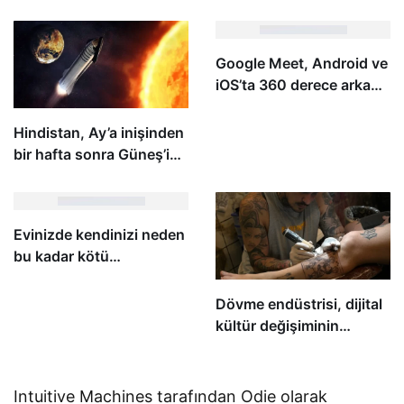
sensörleri üzerinde
verimli elektrikli araçları
çalışıyor
tanıtıyor
Google Meet, Android ve
iOS’ta 360 derece arka
planları destekleyecek
Hindistan, Ay’a inişinden
bir hafta sonra Güneş’i
incelemek üzere bir uzay
aracı fırlattı
Evinizde kendinizi neden
bu kadar kötü
hissettiğinizi size
söyleyebilecek basit bir
Dövme endüstrisi, dijital
alet olsaydı?
kültür değişiminin
ortasında NFT alanına
doğru genişliyor
Intuitive Machines tarafından Odie olarak