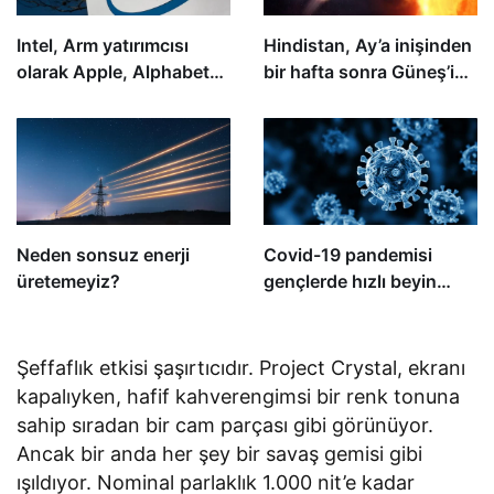
Intel, Arm yatırımcısı
Hindistan, Ay’a inişinden
olarak Apple, Alphabet
bir hafta sonra Güneş’i
ve Samsung’a katıldı
incelemek üzere bir uzay
aracı fırlattı
Neden sonsuz enerji
Covid-19 pandemisi
üretemeyiz?
gençlerde hızlı beyin
yaşlanmasına neden
oldu
Şeffaflık etkisi şaşırtıcıdır. Project Crystal, ekranı
kapalıyken, hafif kahverengimsi bir renk tonuna
sahip sıradan bir cam parçası gibi görünüyor.
Ancak bir anda her şey bir savaş gemisi gibi
ışıldıyor. Nominal parlaklık 1.000 nit’e kadar