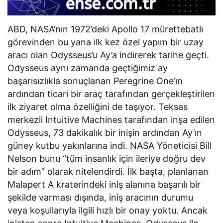
ABD, NASA’nın 1972’deki Apollo 17 mürettebatlı
görevinden bu yana ilk kez özel yapım bir uzay
aracı olan Odysseus’u Ay’a indirerek tarihe geçti.
Odysseus aynı zamanda geçtiğimiz ay
başarısızlıkla sonuçlanan Peregrine One’ın
ardından ticari bir araç tarafından gerçekleştirilen
ilk ziyaret olma özelliğini de taşıyor. Teksas
merkezli Intuitive Machines tarafından inşa edilen
Odysseus, 73 dakikalık bir inişin ardından Ay’ın
güney kutbu yakınlarına indi. NASA Yöneticisi Bill
Nelson bunu “tüm insanlık için ileriye doğru dev
bir adım” olarak nitelendirdi. İlk başta, planlanan
Malapert A kraterindeki iniş alanına başarılı bir
şekilde varması dışında, iniş aracının durumu
veya koşullarıyla ilgili hızlı bir onay yoktu. Ancak