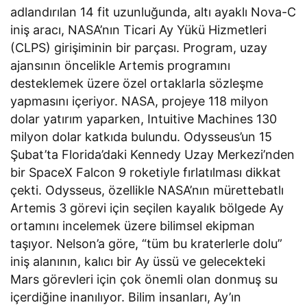
adlandırılan 14 fit uzunluğunda, altı ayaklı Nova-C
iniş aracı, NASA’nın Ticari Ay Yükü Hizmetleri
(CLPS) girişiminin bir parçası. Program, uzay
ajansının öncelikle Artemis programını
desteklemek üzere özel ortaklarla sözleşme
yapmasını içeriyor. NASA, projeye 118 milyon
dolar yatırım yaparken, Intuitive Machines 130
milyon dolar katkıda bulundu. Odysseus’un 15
Şubat’ta Florida’daki Kennedy Uzay Merkezi’nden
bir SpaceX Falcon 9 roketiyle fırlatılması dikkat
çekti. Odysseus, özellikle NASA’nın mürettebatlı
Artemis 3 görevi için seçilen kayalık bölgede Ay
ortamını incelemek üzere bilimsel ekipman
taşıyor. Nelson’a göre, “tüm bu kraterlerle dolu”
iniş alanının, kalıcı bir Ay üssü ve gelecekteki
Mars görevleri için çok önemli olan donmuş su
içerdiğine inanılıyor. Bilim insanları, Ay’ın