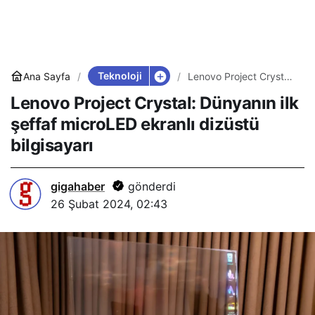
Teknoloji
Ana Sayfa
Lenovo Project Crystal:
Dünyanın ilk şeffaf
Lenovo Project Crystal: Dünyanın ilk
microLED ekranlı
dizüstü bilgisayarı
şeffaf microLED ekranlı dizüstü
bilgisayarı
gigahaber
gönderdi
26 Şubat 2024, 02:43