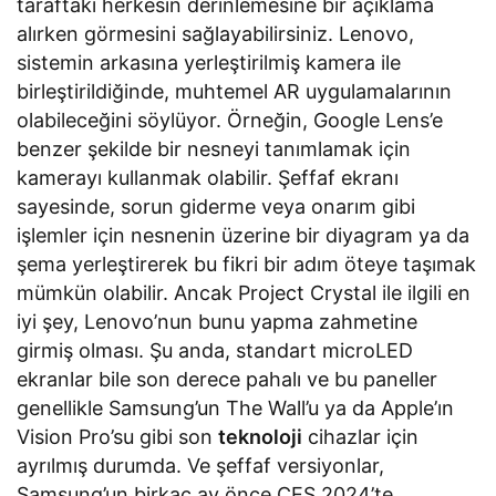
taraftaki herkesin derinlemesine bir açıklama
alırken görmesini sağlayabilirsiniz. Lenovo,
sistemin arkasına yerleştirilmiş kamera ile
birleştirildiğinde, muhtemel AR uygulamalarının
olabileceğini söylüyor. Örneğin, Google Lens’e
benzer şekilde bir nesneyi tanımlamak için
kamerayı kullanmak olabilir. Şeffaf ekranı
sayesinde, sorun giderme veya onarım gibi
işlemler için nesnenin üzerine bir diyagram ya da
şema yerleştirerek bu fikri bir adım öteye taşımak
mümkün olabilir. Ancak Project Crystal ile ilgili en
iyi şey, Lenovo’nun bunu yapma zahmetine
girmiş olması. Şu anda, standart microLED
ekranlar bile son derece pahalı ve bu paneller
genellikle Samsung’un The Wall’u ya da Apple’ın
Vision Pro’su gibi son
teknoloji
cihazlar için
ayrılmış durumda. Ve şeffaf versiyonlar,
Samsung’un birkaç ay önce CES 2024’te