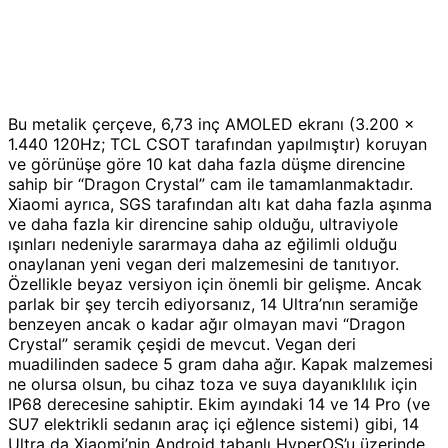
Bu metalik çerçeve, 6,73 inç AMOLED ekranı (3.200 x
1.440 120Hz; TCL CSOT tarafından yapılmıştır) koruyan
ve görünüşe göre 10 kat daha fazla düşme direncine
sahip bir “Dragon Crystal” cam ile tamamlanmaktadır.
Xiaomi ayrıca, SGS tarafından altı kat daha fazla aşınma
ve daha fazla kir direncine sahip olduğu, ultraviyole
ışınları nedeniyle sararmaya daha az eğilimli olduğu
onaylanan yeni vegan deri malzemesini de tanıtıyor.
Özellikle beyaz versiyon için önemli bir gelişme. Ancak
parlak bir şey tercih ediyorsanız, 14 Ultra’nın seramiğe
benzeyen ancak o kadar ağır olmayan mavi “Dragon
Crystal” seramik çeşidi de mevcut. Vegan deri
muadilinden sadece 5 gram daha ağır. Kapak malzemesi
ne olursa olsun, bu cihaz toza ve suya dayanıklılık için
IP68 derecesine sahiptir. Ekim ayındaki 14 ve 14 Pro (ve
SU7 elektrikli sedanın araç içi eğlence sistemi) gibi, 14
Ultra da Xiaomi’nin Android tabanlı HyperOS’u üzerinde