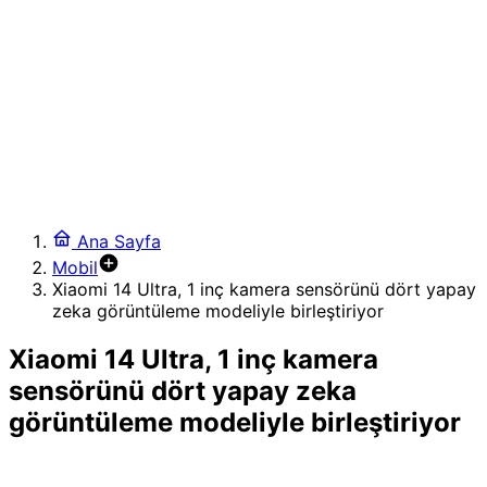
kutluyor
20:40
Apple ve Telegram Çatışması: Şifreli Mesajlaşmada
Gizlilik ve Güvenlik İkilemi
20:07
Spotify, Premium abone sayısını 300 milyona çıkardı
18:11
WhatsApp’tan oyunun kurallarını değiştiren @herkese
etiketi ve gelişmiş sohbet araçları
23:23
Ana Sayfa
Microsoft, Xbox 360 oyunlarını bilgisayarlara getirmeye
Mobil
hazırlanıyor
Xiaomi 14 Ultra, 1 inç kamera sensörünü dört yapay
18:59
zeka görüntüleme modeliyle birleştiriyor
Sentetik Biyolojide Yapay Zeka: Genom Dil Modelleriyle
Virüs Mühendisliği
Xiaomi 14 Ultra, 1 inç kamera
sensörünü dört yapay zeka
görüntüleme modeliyle birleştiriyor