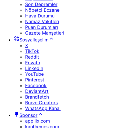
Son Depremler
Nöbetçi Eczane
Hava Durumu
Namaz Vakitleri
Puan Durumları
Gazete Manşetleri
Sosyalleşelim
X
TikTok
Reddit
Envato
LinkedIn
YouTube
Pinterest
Facebook
DeviantArt
Brandfetch
Brave Creators
WhatsApp Kanal
Sponsor
appilix.com
kanthemes.com