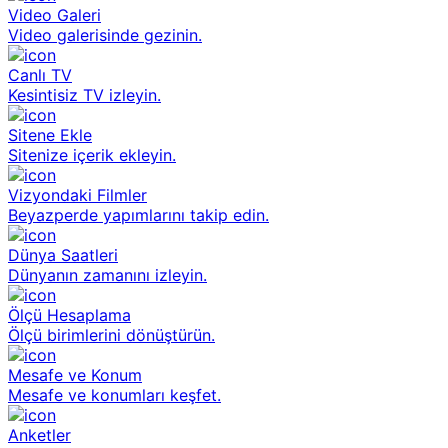
Video Galeri
Video galerisinde gezinin.
Canlı TV
Kesintisiz TV izleyin.
Sitene Ekle
Sitenize içerik ekleyin.
Vizyondaki Filmler
Beyazperde yapımlarını takip edin.
Dünya Saatleri
Dünyanın zamanını izleyin.
Ölçü Hesaplama
Ölçü birimlerini dönüştürün.
Mesafe ve Konum
Mesafe ve konumları keşfet.
Anketler