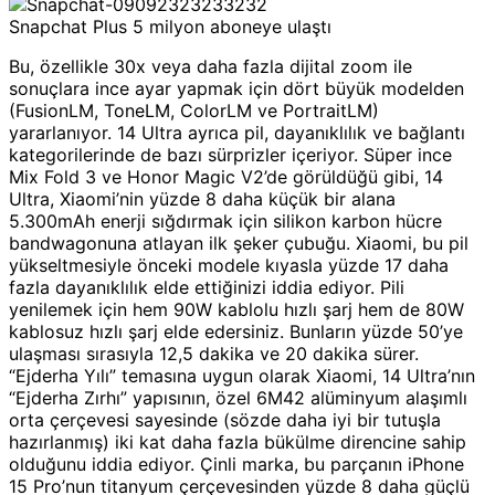
Snapchat Plus 5 milyon aboneye ulaştı
Bu, özellikle 30x veya daha fazla dijital zoom ile
sonuçlara ince ayar yapmak için dört büyük modelden
(FusionLM, ToneLM, ColorLM ve PortraitLM)
yararlanıyor. 14 Ultra ayrıca pil, dayanıklılık ve bağlantı
kategorilerinde de bazı sürprizler içeriyor. Süper ince
Mix Fold 3 ve Honor Magic V2’de görüldüğü gibi, 14
Ultra, Xiaomi’nin yüzde 8 daha küçük bir alana
5.300mAh enerji sığdırmak için silikon karbon hücre
bandwagonuna atlayan ilk şeker çubuğu. Xiaomi, bu pil
yükseltmesiyle önceki modele kıyasla yüzde 17 daha
fazla dayanıklılık elde ettiğinizi iddia ediyor. Pili
yenilemek için hem 90W kablolu hızlı şarj hem de 80W
kablosuz hızlı şarj elde edersiniz. Bunların yüzde 50’ye
ulaşması sırasıyla 12,5 dakika ve 20 dakika sürer.
“Ejderha Yılı” temasına uygun olarak Xiaomi, 14 Ultra’nın
“Ejderha Zırhı” yapısının, özel 6M42 alüminyum alaşımlı
orta çerçevesi sayesinde (sözde daha iyi bir tutuşla
hazırlanmış) iki kat daha fazla bükülme direncine sahip
olduğunu iddia ediyor. Çinli marka, bu parçanın iPhone
15 Pro’nun titanyum çerçevesinden yüzde 8 daha güçlü