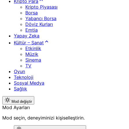
Kripto Para
Kripto Piyasası
Borsa
Yabancı Borsa
Döviz Kurları
Emtia
Yapay Zeka
Kültür – Sanat
Etkinlik
Müzik
Sinema
TV
Oyun
Teknoloji
Sosyal Medya
Sağlık
Mod değiştir
Mod Ayarları
Mod seçin, deneyiminizi kişiselleştirin.