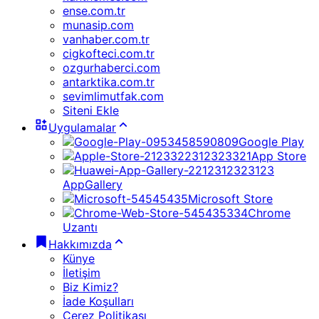
ense.com.tr
munasip.com
vanhaber.com.tr
cigkofteci.com.tr
ozgurhaberci.com
antarktika.com.tr
sevimlimutfak.com
Siteni Ekle
Uygulamalar
Google Play
App Store
AppGallery
Microsoft Store
Chrome
Uzantı
Hakkımızda
Künye
İletişim
Biz Kimiz?
İade Koşulları
Çerez Politikası