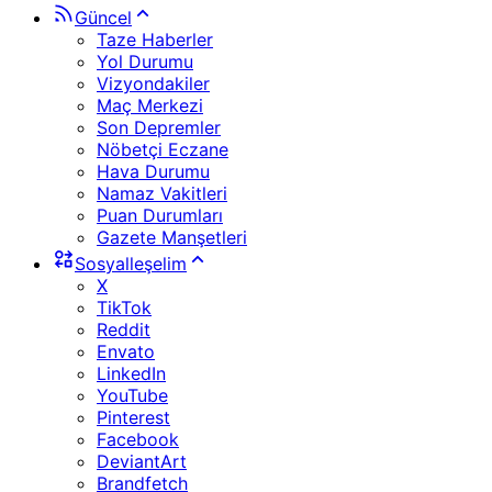
Güncel
Taze Haberler
Yol Durumu
Vizyondakiler
Maç Merkezi
Son Depremler
Nöbetçi Eczane
Hava Durumu
Namaz Vakitleri
Puan Durumları
Gazete Manşetleri
Sosyalleşelim
X
TikTok
Reddit
Envato
LinkedIn
YouTube
Pinterest
Facebook
DeviantArt
Brandfetch