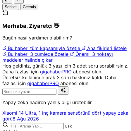
Sohbet
Geçmiş
Merhaba,
Ziyaretçi
👋
Bugün nasıl yardımcı olabilirim?
Bu haberi tüm kapsamıyla özetle
Ana fikirleri listele
Bu haberi 3 cümlede özetle
Önemli 3 noktayı
maddeler halinde çıkar
Hoş geldiniz, günlük 3 yazı için 3 adet soru sorabilirsiniz.
Daha fazlası için
gigahaberPRO
abonesi olun.
Ücretsiz kullanıcı olarak 3 soru hakkınız kaldı. Daha
fazlası için
gigahaberPRO
abonesi olun.
Yapay zeka nadiren yanlış bilgi üretebilir
Xiaomi 14 Ultra, 1 inç kamera sensörünü dört yapay zeka
görü
8 Ağu 2026
Esc