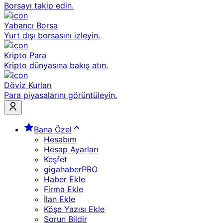
Borsayı takip edin.
Yabancı Borsa
Yurt dışı borsasını izleyin.
Kripto Para
Kripto dünyasına bakış atın.
Döviz Kurları
Para piyasalarını görüntüleyin.
Bana Özel
Hesabım
Hesap Ayarları
Keşfet
gigahaberPRO
Haber Ekle
Firma Ekle
İlan Ekle
Köşe Yazısı Ekle
Sorun Bildir