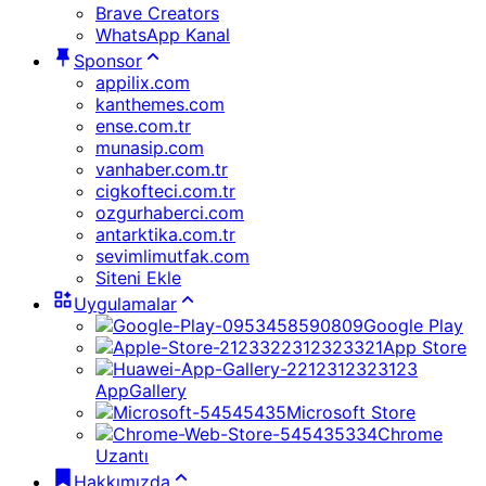
Brave Creators
WhatsApp Kanal
Sponsor
appilix.com
kanthemes.com
ense.com.tr
munasip.com
vanhaber.com.tr
cigkofteci.com.tr
ozgurhaberci.com
antarktika.com.tr
sevimlimutfak.com
Siteni Ekle
Uygulamalar
Google Play
App Store
AppGallery
Microsoft Store
Chrome
Uzantı
Hakkımızda