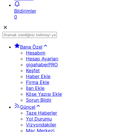
Bildirimler
0
Bana Özel
Hesabım
Hesap Ayarları
gigahaberPRO
Keşfet
Haber Ekle
Firma Ekle
İlan Ekle
Köşe Yazısı Ekle
Sorun Bildir
Güncel
Taze Haberler
Yol Durumu
Vizyondakiler
Maç Merkezi