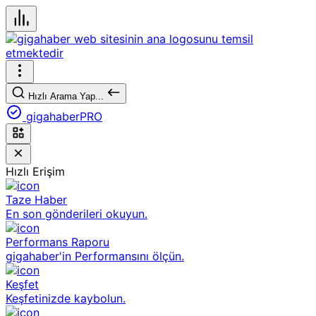
Hızlı Arama Yap...
gigahaberPRO
Hızlı Erişim
Taze Haber
En son gönderileri okuyun.
Performans Raporu
gigahaber'in Performansını ölçün.
Keşfet
Keşfetinizde kaybolun.