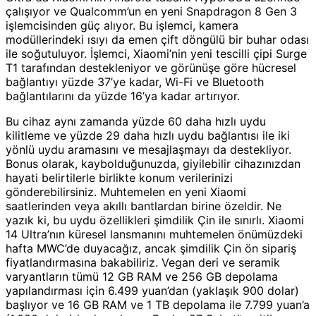
çalışıyor ve Qualcomm’un en yeni Snapdragon 8 Gen 3
işlemcisinden güç alıyor. Bu işlemci, kamera
modüllerindeki ısıyı da emen çift döngülü bir buhar odası
ile soğutuluyor. İşlemci, Xiaomi’nin yeni tescilli çipi Surge
T1 tarafından destekleniyor ve görünüşe göre hücresel
bağlantıyı yüzde 37’ye kadar, Wi-Fi ve Bluetooth
bağlantılarını da yüzde 16’ya kadar artırıyor.
Bu cihaz aynı zamanda yüzde 60 daha hızlı uydu
kilitleme ve yüzde 29 daha hızlı uydu bağlantısı ile iki
yönlü uydu aramasını ve mesajlaşmayı da destekliyor.
Bonus olarak, kaybolduğunuzda, giyilebilir cihazınızdan
hayati belirtilerle birlikte konum verilerinizi
gönderebilirsiniz. Muhtemelen en yeni Xiaomi
saatlerinden veya akıllı bantlardan birine özeldir. Ne
yazık ki, bu uydu özellikleri şimdilik Çin ile sınırlı. Xiaomi
14 Ultra’nın küresel lansmanını muhtemelen önümüzdeki
hafta MWC’de duyacağız, ancak şimdilik Çin ön sipariş
fiyatlandırmasına bakabiliriz. Vegan deri ve seramik
varyantların tümü 12 GB RAM ve 256 GB depolama
yapılandırması için 6.499 yuan’dan (yaklaşık 900 dolar)
başlıyor ve 16 GB RAM ve 1 TB depolama ile 7.799 yuan’a