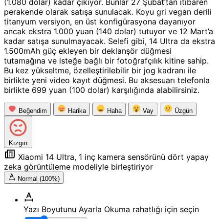
(1.080 dolar) kadar çıkıyor. Bunlar 27 Şubat’tan itibaren
perakende olarak satışa sunulacak. Koyu gri vegan derili
titanyum versiyon, en üst konfigürasyona dayanıyor
ancak ekstra 1.000 yuan (140 dolar) tutuyor ve 12 Mart’a
kadar satışa sunulmayacak. Selefi gibi, 14 Ultra da ekstra
1.500mAh güç ekleyen bir deklanşör düğmesi
tutamağına ve isteğe bağlı bir fotoğrafçılık kitine sahip.
Bu kez yükseltme, özelleştirilebilir bir jog kadranı ile
birlikte yeni video kayıt düğmesi. Bu aksesuarı telefonla
birlikte 699 yuan (100 dolar) karşılığında alabilirsiniz.
Beğendim
Harika
Haha
Vay
Üzgün
Kızgın
Xiaomi 14 Ultra, 1 inç kamera sensörünü dört yapay
zeka görüntüleme modeliyle birleştiriyor
Normal (100%)
Yazı Boyutunu Ayarla
Okuma rahatlığı için seçin