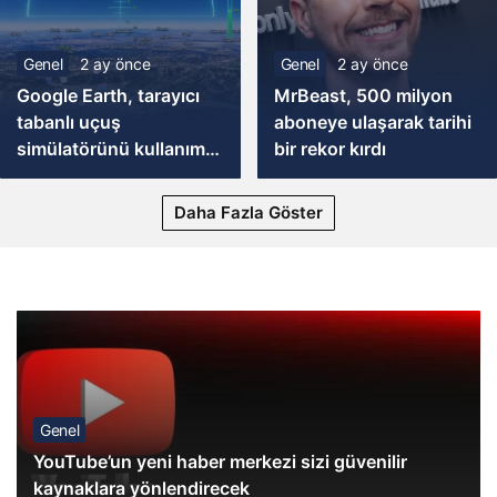
Genel
2 ay önce
Genel
2 ay önce
Google Earth, tarayıcı
MrBeast, 500 milyon
tabanlı uçuş
aboneye ulaşarak tarihi
simülatörünü kullanıma
bir rekor kırdı
sundu
Daha Fazla Göster
Gözünüzün Önünde Dursun
Genel
YouTube’un yeni haber merkezi sizi güvenilir
kaynaklara yönlendirecek