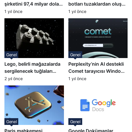
şirketini 97,4 milyar dolara
botları tuzaklardan oluşan
satın almak istiyor
bir labirentte yakalıyor
1 yıl önce
1 yıl önce
Genel
Genel
Lego, belirli mağazalarda
Perplexity’nin AI destekli
sergilenecek tuğlaları
Comet tarayıcısı Windows
meteor tozundan yaptı
kullanıcılarına
2 yıl önce
1 yıl önce
genişletiliyor
Genel
Genel
Paris mahkemesi
Google Dokümanlar,