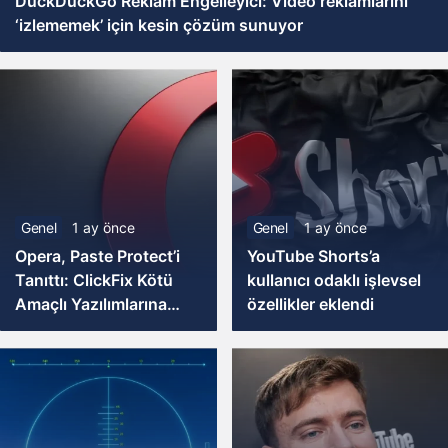
DuckDuckGo Reklam Engelleyici: Video reklamlarını
‘izlememek’ için kesin çözüm sunuyor
Genel
1 ay önce
Genel
1 ay önce
Opera, Paste Protect’i
YouTube Shorts’a
Tanıttı: ClickFix Kötü
kullanıcı odaklı işlevsel
Amaçlı Yazılımlarına
özellikler eklendi
Karşı Devrim Niteliğinde
Bir Savunma