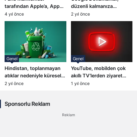
tarafından Apple’a, App
düzenli kalmanıza
Store uygulamaları
yardımcı olacak sekmeler
4 yıl önce
2 yıl önce
nedeniyle 1 milyon
ekliyor
euro’nun üzerinde ceza
Genel
Genel
Hindistan, toplanmayan
YouTube, mobilden çok
atıklar nedeniyle küresel
akıllı TV’lerden ziyaret
plastik kirliliği listesinin
ediliyor
2 yıl önce
1 yıl önce
başında yer alıyor
Sponsorlu Reklam
Reklam