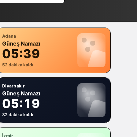
Adana
Güneş Namazı
05:39
52 dakika kaldı
Diyarbakır
Güneş Namazı
05:19
32 dakika kaldı
İzmir