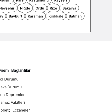
Mersin
Kars
Kastamonu
Kayseri
Nevşehir
Niğde
Ordu
Rize
Sakarya
ay
Bayburt
Karaman
Kırıkkale
Batman
nemli Bağlantılar
ol Durumu
ava Durumu
on Depremler
amaz Vakitleri
öbetçi Eczaneler