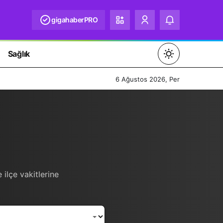
gigahaberPRO
Sağlık
Mod
değiştir
6 Ağustos 2026, Per
Gündüz Modu
Gündüz modunu seçin.
Gece Modu
 ilçe vakitlerine
Gece modunu seçin.
Sistem Modu
Sistem modunu seçin.