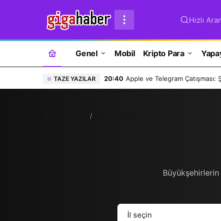
Hızlı Ara
Genel
Mobil
Kripto Para
Yapa
20:40
Apple ve Telegram Çatışması: Şi
TAZE YAZILAR
Ana Sayfa
Namaz Vakitleri
Büyükşehirlerin 