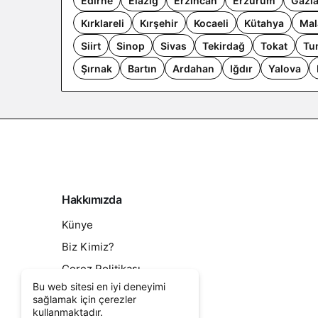
Edirne
Elazığ
Erzincan
Erzurum
Gazi
Kırklareli
Kırşehir
Kocaeli
Kütahya
Mal
Siirt
Sinop
Sivas
Tekirdağ
Tokat
Tu
Şırnak
Bartın
Ardahan
Iğdır
Yalova
Hakkımızda
Künye
Biz Kimiz?
Çerez Politikası
Bu web sitesi en iyi deneyimi
Kullanım Sözleşmesi
sağlamak için çerezler
kullanmaktadır.
Sıkça Sorulan Sorular