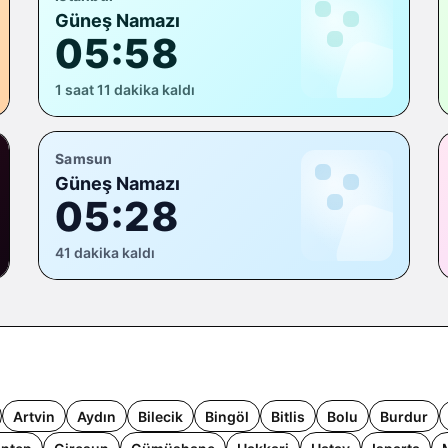
Güneş Namazı
05:58
1 saat 11 dakika kaldı
Samsun
Güneş Namazı
05:28
41 dakika kaldı
Artvin
Aydın
Bilecik
Bingöl
Bitlis
Bolu
Burdur