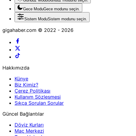
Gündüz Modu
Gündüz modunu seçin.
Gece Modu
Gece modunu seçin.
Sistem Modu
Sistem modunu seçin.
gigahaber.com © 2022 - 2026
Hakkımızda
Künye
Biz Kimiz?
Çerez Politikası
Kullanım Sözleşmesi
Sıkça Sorulan Sorular
Güncel Bağlantılar
Döviz Kurları
Maç Merkezi