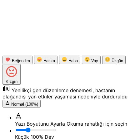
Beğendim
Harika
Haha
Vay
Üzgün
Kızgın
Yenilikçi gen düzenleme denemesi, hastanın
olağandışı yan etkiler yaşaması nedeniyle durduruldu
Normal (100%)
Yazı Boyutunu Ayarla
Okuma rahatlığı için seçin
Küçük
100%
Dev