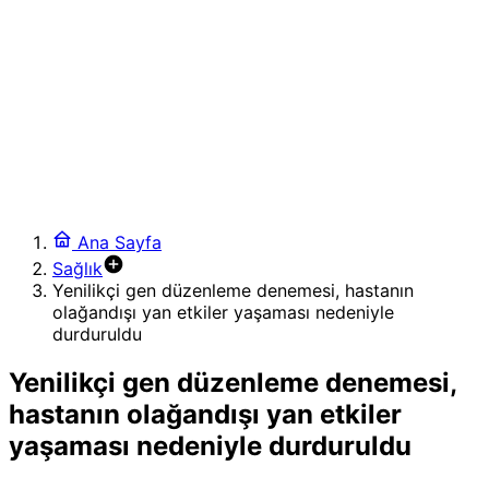
ve Rezervasyon Kolaylığı
17:34
GTA 6’nın yeni oynanış tanıtımı 27 Ağustos’ta Netflix’te
yayınlanacak
3:26
TÜİK 2026 verilerine göre, Türkiye’de internet kullanımı
%92’yi aştı
23:23
Xbox, 25’inci yıl dönümünü ücretsiz dijital hediyelerle
kutluyor
20:40
Ana Sayfa
Apple ve Telegram Çatışması: Şifreli Mesajlaşmada
Sağlık
Gizlilik ve Güvenlik İkilemi
Yenilikçi gen düzenleme denemesi, hastanın
2:34
olağandışı yan etkiler yaşaması nedeniyle
Apple, 2026 yılında üst düzey akıllı telefon pazarının
durduruldu
yüzde 65’ine hükmetmeyi başardı
Yenilikçi gen düzenleme denemesi,
hastanın olağandışı yan etkiler
yaşaması nedeniyle durduruldu