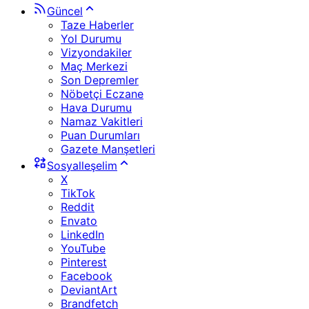
Güncel
Taze Haberler
Yol Durumu
Vizyondakiler
Maç Merkezi
Son Depremler
Nöbetçi Eczane
Hava Durumu
Namaz Vakitleri
Puan Durumları
Gazete Manşetleri
Sosyalleşelim
X
TikTok
Reddit
Envato
LinkedIn
YouTube
Pinterest
Facebook
DeviantArt
Brandfetch