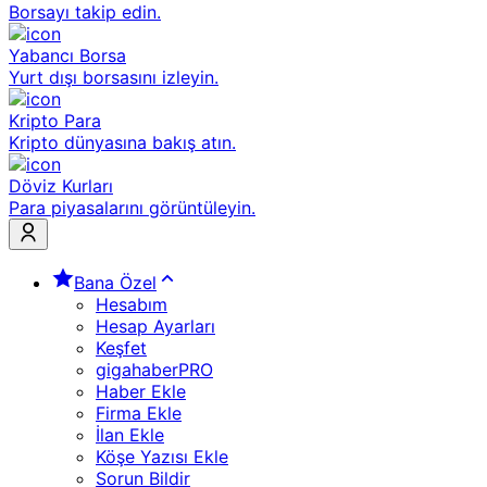
Borsayı takip edin.
Yabancı Borsa
Yurt dışı borsasını izleyin.
Kripto Para
Kripto dünyasına bakış atın.
Döviz Kurları
Para piyasalarını görüntüleyin.
Bana Özel
Hesabım
Hesap Ayarları
Keşfet
gigahaberPRO
Haber Ekle
Firma Ekle
İlan Ekle
Köşe Yazısı Ekle
Sorun Bildir