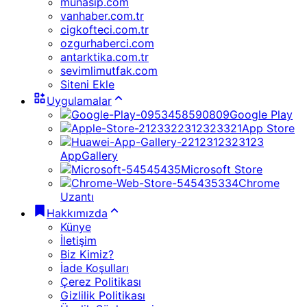
munasip.com
vanhaber.com.tr
cigkofteci.com.tr
ozgurhaberci.com
antarktika.com.tr
sevimlimutfak.com
Siteni Ekle
Uygulamalar
Google Play
App Store
AppGallery
Microsoft Store
Chrome
Uzantı
Hakkımızda
Künye
İletişim
Biz Kimiz?
İade Koşulları
Çerez Politikası
Gizlilik Politikası