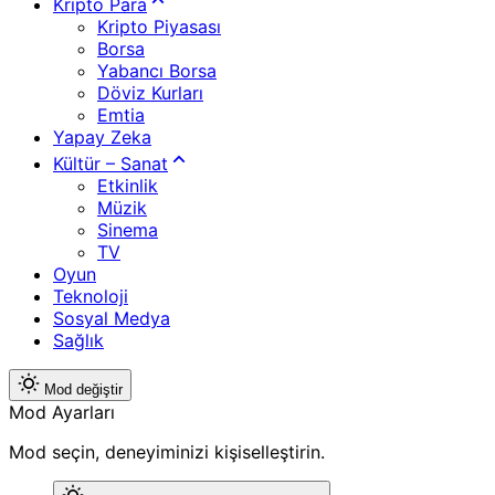
Kripto Para
Kripto Piyasası
Borsa
Yabancı Borsa
Döviz Kurları
Emtia
Yapay Zeka
Kültür – Sanat
Etkinlik
Müzik
Sinema
TV
Oyun
Teknoloji
Sosyal Medya
Sağlık
Mod değiştir
Mod Ayarları
Mod seçin, deneyiminizi kişiselleştirin.