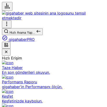
Hızlı Arama Yap...
gigahaberPRO
Hızlı Erişim
Taze Haber
En son gönderileri okuyun.
Performans Raporu
gigahaber'in Performansını ölçün.
Keşfet
Keşfetinizde kaybolun.