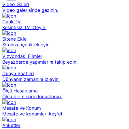
Video Galeri
Video galerisinde gezinin.
Canlı TV
Kesintisiz TV izleyin.
Sitene Ekle
Sitenize içerik ekleyin.
Vizyondaki Filmler
Beyazperde yapımlarını takip edin.
Dünya Saatleri
Dünyanın zamanını izleyin.
Ölçü Hesaplama
Ölçü birimlerini dönüştürün.
Mesafe ve Konum
Mesafe ve konumları keşfet.
Anketler