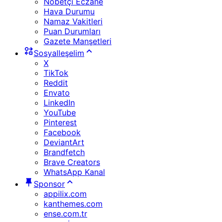
Nöbetçi Eczane
Hava Durumu
Namaz Vakitleri
Puan Durumları
Gazete Manşetleri
Sosyalleşelim
X
TikTok
Reddit
Envato
LinkedIn
YouTube
Pinterest
Facebook
DeviantArt
Brandfetch
Brave Creators
WhatsApp Kanal
Sponsor
appilix.com
kanthemes.com
ense.com.tr