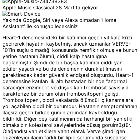
Apple Music Classical 28 Mart’ta geliyor
Yakında Google, Siri veya Alexa olmadan ‘Home
Assistant’ ile konuşabileceksiniz
Heart-1 denemesindeki bir katılımcı geçen yıl kalp krizi
geçirerek hayatını kaybetmiş, ancak uzmanlar VERVE-
101’in suçlu olmadığı konusunda hemfikir olmuş ve bunun
yerine hastanın ölümü, ciddi kalp hastalığına
bağlanmıştır. Şimdi de bir başka katılımcı ciddi yan
etkiler yaşadı ve bu da denemenin duraklatılmasını
gerektirecek kadar güvenlik endişesi oluşturdu. Heart-1
denemesine katılan ilk altı hastadan birinde “anormal
karaciğer enzimleri” ve düşük kan trombosit sayısıyla
karakterize bir durum olan trombositopeni gelişti.
Trombositopeni, ciddi vakalarda ölümcül iç kanamalara
yol açabilen ciddi bir durumdur. Hastanın semptomlarının
ilaçsız geçen birkaç günün ardından kaybolduğu
bildirildi. Diğer beş katılımcının da herhangi bir yan etki
olmaksızın kolesterol seviyelerinde düşüş görülmüştür.
Olağandışı yan etkilere yanıt olarak Verve şimdi gen
düzenleyici ilacın farklı bir lipid serumunda süspanse