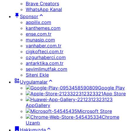
Brave Creators
WhatsApp Kanal
Sponsor
appilix.com
kanthemes.com
ense.com.tr
munasip.com
vanhaber.com.tr
cigkofteci.com.tr
ozgurhaberci.com
antarktika.com.tr
sevimlimutfak.com
Siteni Ekle
Uygulamalar
Google Play
App Store
AppGallery
Microsoft Store
Chrome
Uzantı
Hakkımızda