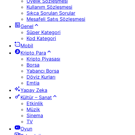
Üyelik Sözleşmesi
Kullanım Sözleşmesi
Sıkça Sorulan Sorular
Mesafeli Satış Sözleşmesi
Genel
Süper Kategori
Kod Kategori
Mobil
Kripto Para
Kripto Piyasası
Borsa
Yabancı Borsa
Döviz Kurları
Emtia
Yapay Zeka
Kültür – Sanat
Etkinlik
Müzik
Sinema
TV
Oyun