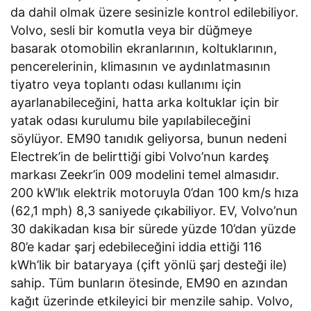
da dahil olmak üzere sesinizle kontrol edilebiliyor.
Volvo, sesli bir komutla veya bir düğmeye
basarak otomobilin ekranlarının, koltuklarının,
pencerelerinin, klimasının ve aydınlatmasının
tiyatro veya toplantı odası kullanımı için
ayarlanabileceğini, hatta arka koltuklar için bir
yatak odası kurulumu bile yapılabileceğini
söylüyor. EM90 tanıdık geliyorsa, bunun nedeni
Electrek’in de belirttiği gibi Volvo’nun kardeş
markası Zeekr’in 009 modelini temel almasıdır.
200 kW’lık elektrik motoruyla 0’dan 100 km/s hıza
(62,1 mph) 8,3 saniyede çıkabiliyor. EV, Volvo’nun
30 dakikadan kısa bir sürede yüzde 10’dan yüzde
80’e kadar şarj edebileceğini iddia ettiği 116
kWh’lik bir bataryaya (çift yönlü şarj desteği ile)
sahip. Tüm bunların ötesinde, EM90 en azından
kağıt üzerinde etkileyici bir menzile sahip. Volvo,