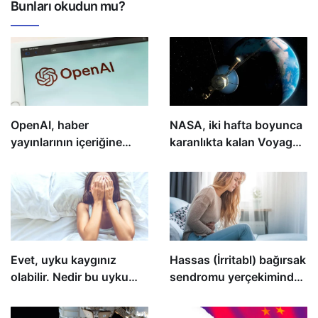
Bunları okudun mu?
OpenAI, haber
NASA, iki hafta boyunca
yayınlarının içeriğine
karanlıkta kalan Voyager
eriştiği için engellendi
2 ile yeniden temas
kurdu
Evet, uyku kaygınız
Hassas (İrritabl) bağırsak
olabilir. Nedir bu uyku
sendromu yerçekiminden
kaygısı?
mi kaynaklanır?