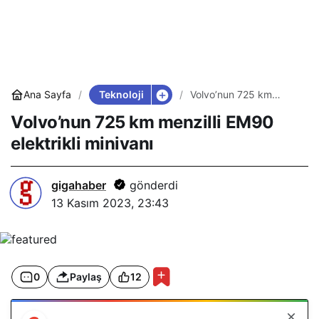
Teknoloji
Ana Sayfa
Volvo’nun 725 km
menzilli EM90 elektrikli
Volvo’nun 725 km menzilli EM90
minivanı
elektrikli minivanı
gigahaber
gönderdi
13 Kasım 2023, 23:43
0
Paylaş
12