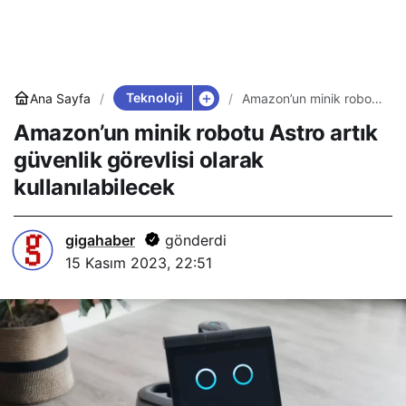
Teknoloji
Ana Sayfa
Amazon’un minik robotu
Astro artık güvenlik
Amazon’un minik robotu Astro artık
görevlisi olarak
kullanılabilecek
güvenlik görevlisi olarak
kullanılabilecek
gigahaber
gönderdi
15 Kasım 2023, 22:51