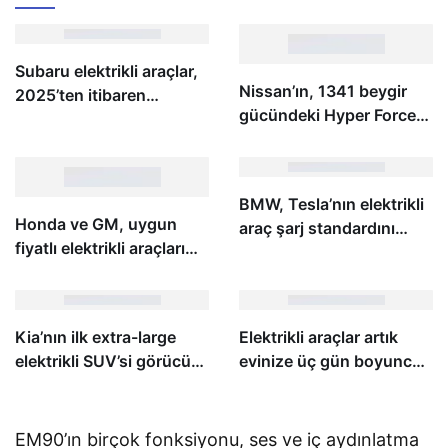
Subaru elektrikli araçlar,
Nissan’ın, 1341 beygir
2025’ten itibaren
gücündeki Hyper Force
Tesla’nın şarj cihazlarını
konsept elektrikli
destekleyecek
otomobili ile tanışın
BMW, Tesla’nın elektrikli
Honda ve GM, uygun
araç şarj standardını
fiyatlı elektrikli araçları
benimseyen en son
birlikte üretme
otomobil üreticisi oldu
planlarından vazgeçti
Kia’nın ilk extra-large
Elektrikli araçlar artık
elektrikli SUV’si görücüye
evinize üç gün boyunca
çıkmak üzere
enerji sağlayabilir
EM90’ın birçok fonksiyonu, ses ve iç aydınlatma