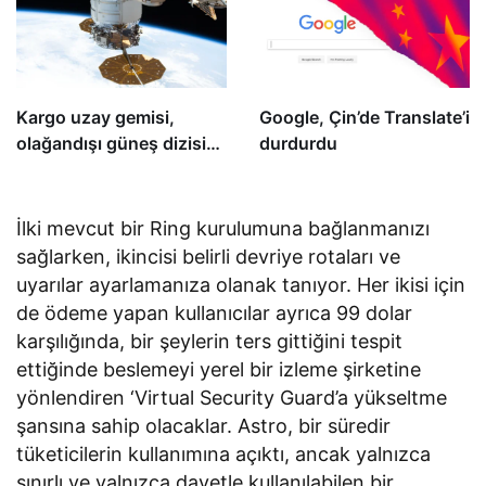
Kargo uzay gemisi,
Google, Çin’de Translate’i
olağandışı güneş dizisi
durdurdu
arızasının ardından
UUİ’ye başarıyla yanaştı
İlki mevcut bir Ring kurulumuna bağlanmanızı
sağlarken, ikincisi belirli devriye rotaları ve
uyarılar ayarlamanıza olanak tanıyor. Her ikisi için
de ödeme yapan kullanıcılar ayrıca 99 dolar
karşılığında, bir şeylerin ters gittiğini tespit
ettiğinde beslemeyi yerel bir izleme şirketine
yönlendiren ‘Virtual Security Guard’a yükseltme
şansına sahip olacaklar. Astro, bir süredir
tüketicilerin kullanımına açıktı, ancak yalnızca
sınırlı ve yalnızca davetle kullanılabilen bir