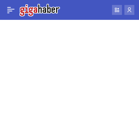
Volvo’nun 725 km
0
Paylaş
menzilli EM90 elektrikli
minivanı