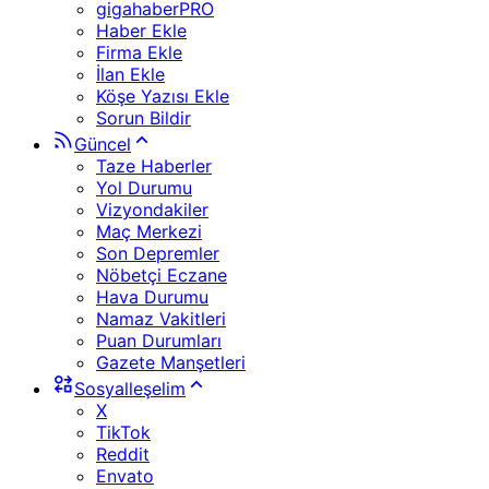
gigahaberPRO
Haber Ekle
Firma Ekle
İlan Ekle
Köşe Yazısı Ekle
Sorun Bildir
Güncel
Taze Haberler
Yol Durumu
Vizyondakiler
Maç Merkezi
Son Depremler
Nöbetçi Eczane
Hava Durumu
Namaz Vakitleri
Puan Durumları
Gazete Manşetleri
Sosyalleşelim
X
TikTok
Reddit
Envato