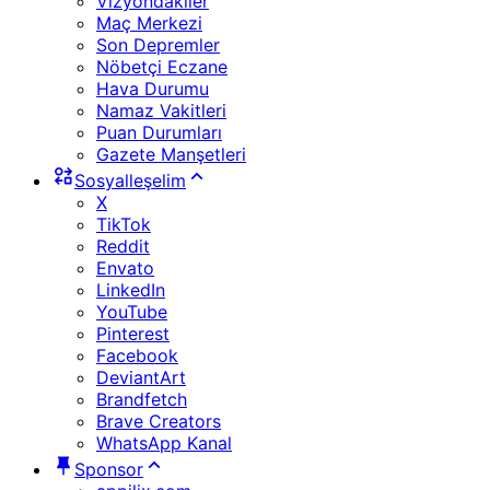
Vizyondakiler
Maç Merkezi
Son Depremler
Nöbetçi Eczane
Hava Durumu
Namaz Vakitleri
Puan Durumları
Gazete Manşetleri
Sosyalleşelim
X
TikTok
Reddit
Envato
LinkedIn
YouTube
Pinterest
Facebook
DeviantArt
Brandfetch
Brave Creators
WhatsApp Kanal
Sponsor