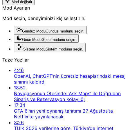
Mod değiştir
Mod Ayarları
Mod seçin, deneyiminizi kişiselleştirin.
Gündüz Modu
Gündüz modunu seçin.
Gece Modu
Gece modunu seçin.
Sistem Modu
Sistem modunu seçin.
Taze Yazılar
4:46
OpenAI, ChatGPT’nin ücretsiz hesaplarındaki mesaj
sınırını kaldırdı
18:52
Navigasyonun Ötesinde: ‘Ask Maps’ ile Doğrudan
Sipariş ve Rezervasyon Kolaylığı
17:34
GTA 6’nın yeni oynanış tanıtımı 27 Ağustos’ta
Netflix’te yayınlanacak
3:26
TÜİK 2026 verilerine göre, Türkiye’de internet