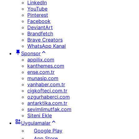
LinkedIn
YouTube
Pinterest
Facebook
DeviantArt
Brandfetch
Brave Creators
WhatsApp Kanal
Sponsor
appilix.com
kanthemes.com
ense.com.tr
munasip.com
vanhaber.com.tr
cigkofteci.com.tr
ozgurhaberci.com
antarktika.com.tr
sevimlimutfak.com
Siteni Ekle
Uygulamalar
Google Play
App Store