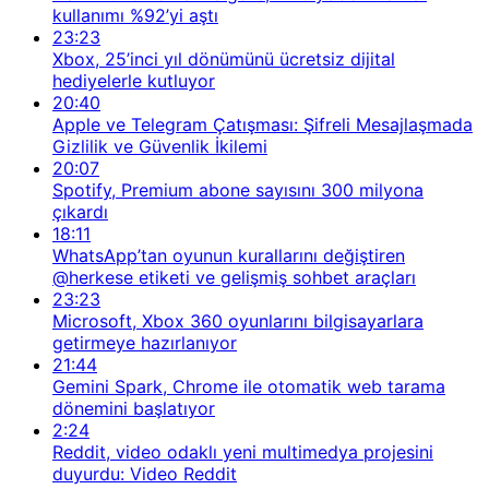
kullanımı %92’yi aştı
23:23
Xbox, 25’inci yıl dönümünü ücretsiz dijital
hediyelerle kutluyor
20:40
Apple ve Telegram Çatışması: Şifreli Mesajlaşmada
Gizlilik ve Güvenlik İkilemi
20:07
Spotify, Premium abone sayısını 300 milyona
çıkardı
18:11
WhatsApp’tan oyunun kurallarını değiştiren
@herkese etiketi ve gelişmiş sohbet araçları
23:23
Microsoft, Xbox 360 oyunlarını bilgisayarlara
getirmeye hazırlanıyor
21:44
Gemini Spark, Chrome ile otomatik web tarama
dönemini başlatıyor
2:24
Reddit, video odaklı yeni multimedya projesini
duyurdu: Video Reddit