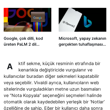
ve güvenliğini tehlikeye
yayınlayacak
atmış olabileceğini’
söyledi
Google, çok dilli, kod
Microsoft, yapay zekanın
üreten PaLM 2 dil
gerçekten tuhaflaşmasını
modelini tanıttı
önlemek için Bing
sohbetini beş yanıtla
sınırlıyor
ktif sekme, küçük resminin etrafında bir
A
kenarlıkla değiştiricide vurgulanır ve
kullanıcılar buradan diğer sekmeleri kapatabilir
veya seçebilir. Vivaldi ayrıca, kullanıcıların web
sitelerinde vurguladıkları metne uzun basmaları
ve “Nota Kopyala” seçeneğini seçmeleri halinde
otomatik olarak kaydedebilen yerleşik bir ‘Notlar’
özelliğine de sahip. Eğer bir kullanıcı daha sonra