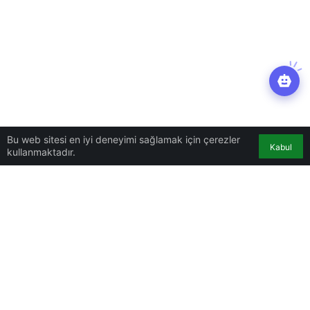
Bu web sitesi en iyi deneyimi sağlamak için çerezler
Kabul
kullanmaktadır.
Mobil
Ana Sayfa
macOS Sonoma artık
kullanıma hazır
macOS Sonoma artık kullanıma
hazır
gigahaber
gönderdi
27 Eylül 2023, 01:46