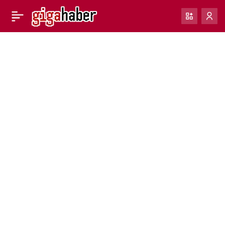
macOS Sonoma artık
0
Paylaş
kullanıma hazır