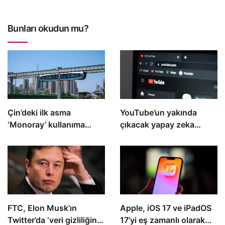
Bunları okudun mu?
Çin’deki ilk asma
YouTube’un yakında
‘Monoray’ kullanıma
çıkacak yapay zeka
açıldı
destekli içerik oluşturucu
araçları arasında üretken
bir yeşil ekran da yer
alıyor
FTC, Elon Musk’ın
Apple, iOS 17 ve iPadOS
Twitter’da ‘veri gizliliğini
17’yi eş zamanlı olarak