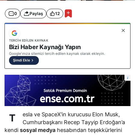
0
Paylaş
12
TERCIH EDILEN KAYNAK
Bizi Haber Kaynağı Yapın
Google'ınıza sitemizi tercih edilen kaynak olarak ekleyin.
Şimdi Ekle
i
esla ve SpaceX’in kurucusu Elon Musk,
T
Cumhurbaşkanı Recep Tayyip Erdoğan’a
kendi
sosyal medya
hesabından teşekkürlerini