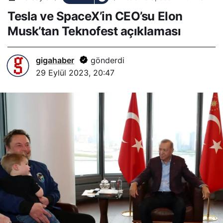
Elon Musk’tan Teknofest
Tesla ve SpaceX’in CEO’su Elon
açıklaması
Musk’tan Teknofest açıklaması
gigahaber
gönderdi
29 Eylül 2023, 20:47