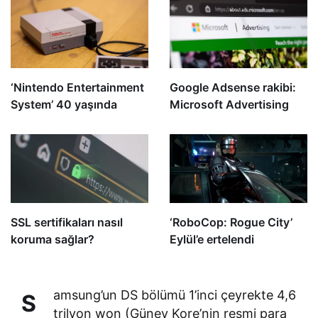
yenileyin
‘Nintendo Entertainment
Google Adsense rakibi:
System’ 40 yaşında
Microsoft Advertising
SSL sertifikaları nasıl
‘RoboCop: Rogue City’
koruma sağlar?
Eylül’e ertelendi
amsung’un DS bölümü 1’inci çeyrekte 4,6
S
trilyon won (Güney Kore’nin resmi para