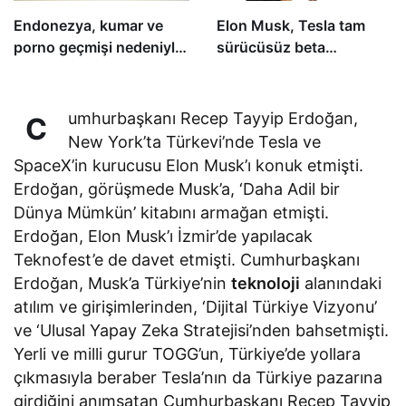
Endonezya, kumar ve
Elon Musk, Tesla tam
porno geçmişi nedeniyle
sürücüsüz beta
Elon Musk’ın X alan adını
yazılımının bu yıl tüm
engelliyor
alıcılara açık olacağını
söyledi
umhurbaşkanı Recep Tayyip Erdoğan,
C
New York’ta Türkevi’nde Tesla ve
SpaceX’in kurucusu Elon Musk’ı konuk etmişti.
Erdoğan, görüşmede Musk’a, ‘Daha Adil bir
Dünya Mümkün’ kitabını armağan etmişti.
Erdoğan, Elon Musk’ı İzmir’de yapılacak
Teknofest’e de davet etmişti. Cumhurbaşkanı
Erdoğan, Musk’a Türkiye’nin
teknoloji
alanındaki
atılım ve girişimlerinden, ‘Dijital Türkiye Vizyonu’
ve ‘Ulusal Yapay Zeka Stratejisi’nden bahsetmişti.
Yerli ve milli gurur TOGG’un, Türkiye’de yollara
çıkmasıyla beraber Tesla’nın da Türkiye pazarına
girdiğini anımsatan Cumhurbaşkanı Recep Tayyip