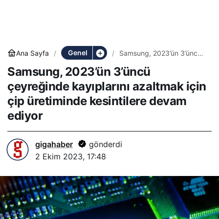
Genel
Ana Sayfa
Samsung, 2023’ün 3’üncü
çeyreğinde kayıplarını
Samsung, 2023’ün 3’üncü
azaltmak için çip
üretiminde kesintilere
çeyreğinde kayıplarını azaltmak için
devam ediyor
çip üretiminde kesintilere devam
ediyor
gigahaber
gönderdi
2 Ekim 2023, 17:48