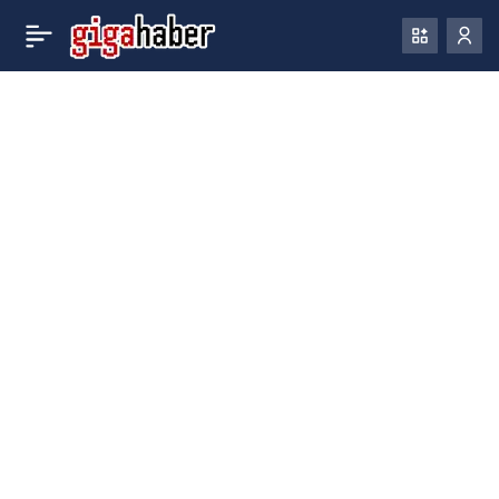
Tesla ve SpaceX’in
0
Paylaş
CEO’su Elon Musk’tan
Teknofest açıklaması