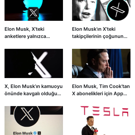
Elon Musk, X’teki
Elon Musk’ın X’teki
anketlere yalnızca
takipçilerinin çoğunun
doğrulanmış
sahte olduğu bildirildi
kullanıcıların
katılabileceğini söyledi
X, Elon Musk’ın kamuoyu
Elon Musk, Tim Cook’tan
önünde kavgalı olduğu
X abonelikleri için App
web sitelerine olan
Store ücretlerini
bağlantıları yavaşlatıyor
düşürmesini isteyeceğini
söyledi