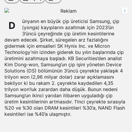
i
ünyanın en büyük çip üreticisi Samsung, çip
D
(yonga) kayıplarını azaltmak için 2023’ün
3’üncü çeyreğinde çip üretim kesintilerine
devam edecek. Şirket, süregelen arz fazlalığını
gidermek için emsalleri SK Hynix Inc. ve Micron
Technology’nin izinden giderek bu yılın başlarında çip
üretimini azaltmaya başladı. KB Securities’den analist
Kim Dong-won, Samsung’un çip işini yöneten Device
Solutions (DS) bölümünün 3’üncü çeyrekte yaklaşık 4
trilyon won (2,96 milyar dolar) zarar açıklamasını
bekliyor ki bu rakam 2. çeyrekte kaydedilen 4,35
trilyon won’luk zarardan daha düşük. Bunun nedeni
Samsung’un ikinci yarıdan itibaren uyguladığı çip
üretim kesintilerinin artmasıdır. 1’inci çeyrekte sırasıyla
%20 ve %30 olan DRAM kesintileri %30’a, NAND Flash
kesintileri ise %40’a ulaşmıştır.