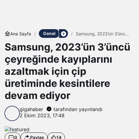
Genel
Ana Sayfa
Samsung, 2023’ün 3’üncü
çeyreğinde kayıplarını
Samsung, 2023’ün 3’üncü
azaltmak için çip
üretiminde kesintilere
devam ediyor
çeyreğinde kayıplarını
azaltmak için çip
üretiminde kesintilere
devam ediyor
gigahaber
tarafından yayınlandı
2 Ekim 2023, 17:48
0
Paylaş
14