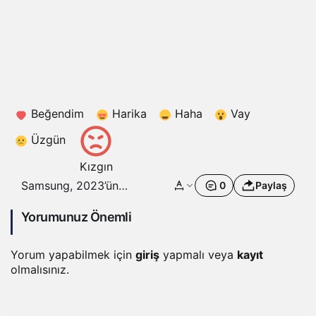
Beğendim
Harika
Haha
Vay
Üzgün
Kızgın
Samsung, 2023’ün
0
Paylaş
3’üncü çeyreğinde
kayıplarını azaltmak
Yorumunuz Önemli
için çip üretiminde
kesintilere devam
Yorum yapabilmek için
giriş
yapmalı veya
kayıt
ediyor
olmalısınız.