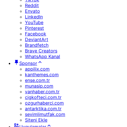
Reddit
Envato
LinkedIn
YouTube
Pinterest
Facebook
DeviantArt
Brandfetch
Brave Creators
WhatsApp Kanal
Sponsor
appilix.com
kanthemes.com
ense.com.tr
munasip.com
vanhaber.com.tr
cigkofteci.com.tr
ozgurhaberci.com
antarktika.com.tr
sevimlimutfak.com
Siteni Ekle
Uygulamalar