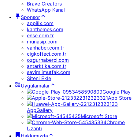
Brave Creators
WhatsApp Kanal
Sponsor
appilix.com
kanthemes.com
ense.com.tr
munasip.com
vanhaber.com.tr
cigkofteci.com.tr
ozgurhaberci.com
antarktika.com.tr
sevimlimutfak.com
Siteni Ekle
Uygulamalar
Google Play
App Store
AppGallery
Microsoft Store
Chrome
Uzantı
Hakkımızda