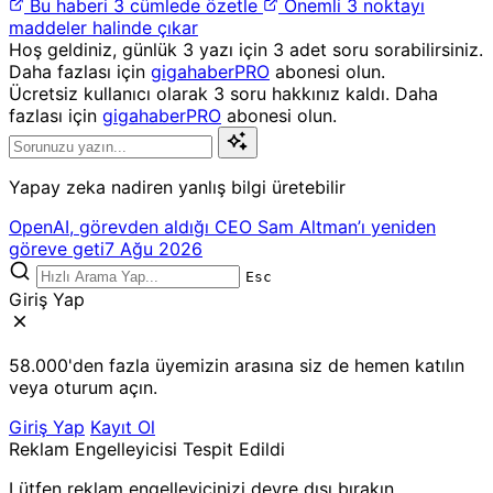
Bu haberi 3 cümlede özetle
Önemli 3 noktayı
maddeler halinde çıkar
Hoş geldiniz, günlük 3 yazı için 3 adet soru sorabilirsiniz.
Daha fazlası için
gigahaberPRO
abonesi olun.
Ücretsiz kullanıcı olarak 3 soru hakkınız kaldı. Daha
fazlası için
gigahaberPRO
abonesi olun.
Yapay zeka nadiren yanlış bilgi üretebilir
OpenAI, görevden aldığı CEO Sam Altman’ı yeniden
göreve geti
7 Ağu 2026
Esc
Giriş Yap
58.000'den fazla üyemizin arasına siz de hemen katılın
veya oturum açın.
Giriş Yap
Kayıt Ol
Reklam Engelleyicisi Tespit Edildi
Lütfen reklam engelleyicinizi devre dışı bırakın.