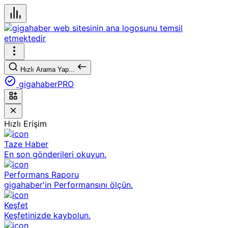
Hızlı Arama Yap...
gigahaberPRO
Hızlı Erişim
Taze Haber
En son gönderileri okuyun.
Performans Raporu
gigahaber'in Performansını ölçün.
Keşfet
Keşfetinizde kaybolun.