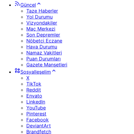
Güncel
Taze Haberler
Yol Durumu
Vizyondakiler
Maç Merkezi
Son Depremler
Nöbetçi Eczane
Hava Durumu
Namaz Vakitleri
Puan Durumları
Gazete Manşetleri
Sosyalleşelim
X
TikTok
Reddit
Envato
LinkedIn
YouTube
Pinterest
Facebook
DeviantArt
Brandfetch