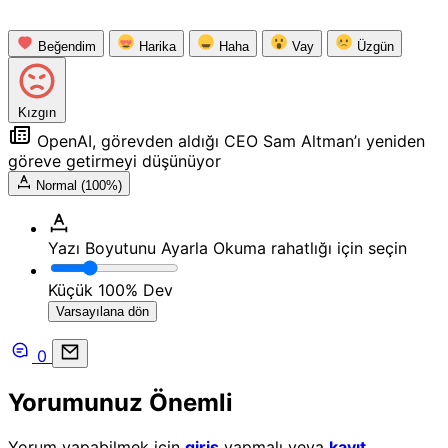
Beğendim
Harika
Haha
Vay
Üzgün
Kızgın
OpenAI, görevden aldığı CEO Sam Altman’ı yeniden
göreve getirmeyi düşünüyor
Normal (100%)
Yazı Boyutunu Ayarla
Okuma rahatlığı için seçin
Küçük
100%
Dev
Varsayılana dön
0
Yorumunuz Önemli
Yorum yapabilmek için
giriş
yapmalı veya
kayıt