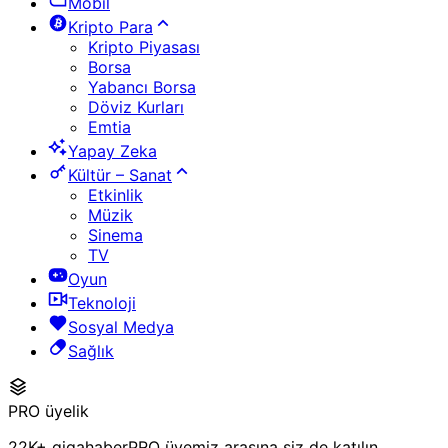
Mobil
Kripto Para
Kripto Piyasası
Borsa
Yabancı Borsa
Döviz Kurları
Emtia
Yapay Zeka
Kültür – Sanat
Etkinlik
Müzik
Sinema
TV
Oyun
Teknoloji
Sosyal Medya
Sağlık
PRO üyelik
22K+ gigahaberPRO üyemiz arasına siz de katılın.