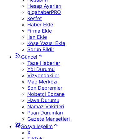
Hesap Ayarları
gigahaberPRO
Keşfet
Haber Ekle
Firma Ekle
İlan Ekle
Köşe Yazısı Ekle
Sorun Bildir
Güncel
Taze Haberler
Yol Durumu
Vizyondakiler
Maç Merkezi
Son Depremler
Nöbetçi Eczane
Hava Durumu
Namaz Vakitleri
Puan Durumları
Gazete Manşetleri
Sosyalleşelim
X
TikTok