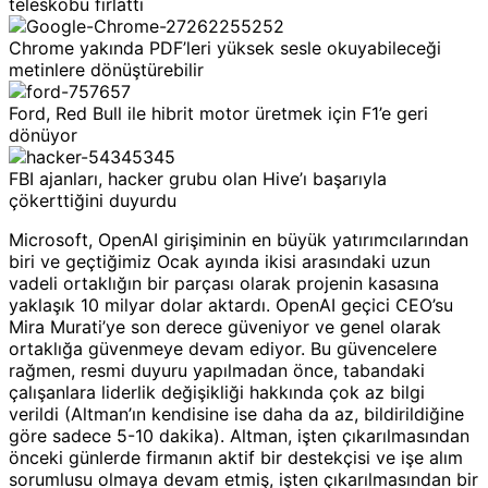
teleskobu fırlattı
Chrome yakında PDF’leri yüksek sesle okuyabileceği
metinlere dönüştürebilir
Ford, Red Bull ile hibrit motor üretmek için F1’e geri
dönüyor
FBI ajanları, hacker grubu olan Hive’ı başarıyla
çökerttiğini duyurdu
Microsoft, OpenAI girişiminin en büyük yatırımcılarından
biri ve geçtiğimiz Ocak ayında ikisi arasındaki uzun
vadeli ortaklığın bir parçası olarak projenin kasasına
yaklaşık 10 milyar dolar aktardı. OpenAI geçici CEO’su
Mira Murati’ye son derece güveniyor ve genel olarak
ortaklığa güvenmeye devam ediyor. Bu güvencelere
rağmen, resmi duyuru yapılmadan önce, tabandaki
çalışanlara liderlik değişikliği hakkında çok az bilgi
verildi (Altman’ın kendisine ise daha da az, bildirildiğine
göre sadece 5-10 dakika). Altman, işten çıkarılmasından
önceki günlerde firmanın aktif bir destekçisi ve işe alım
sorumlusu olmaya devam etmiş, işten çıkarılmasından bir