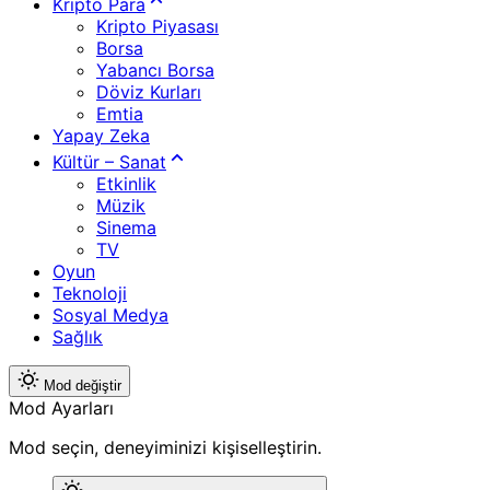
Kripto Para
Kripto Piyasası
Borsa
Yabancı Borsa
Döviz Kurları
Emtia
Yapay Zeka
Kültür – Sanat
Etkinlik
Müzik
Sinema
TV
Oyun
Teknoloji
Sosyal Medya
Sağlık
Mod değiştir
Mod Ayarları
Mod seçin, deneyiminizi kişiselleştirin.