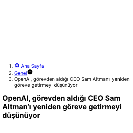
18:11
WhatsApp’tan oyunun kurallarını değiştiren @herkese
etiketi ve gelişmiş sohbet araçları
23:23
Microsoft, Xbox 360 oyunlarını bilgisayarlara getirmeye
hazırlanıyor
21:44
Gemini Spark, Chrome ile otomatik web tarama
dönemini başlatıyor
2:24
Ana Sayfa
Reddit, video odaklı yeni multimedya projesini duyurdu:
Genel
Video Reddit
OpenAI, görevden aldığı CEO Sam Altman’ı yeniden
4:46
göreve getirmeyi düşünüyor
OpenAI, ChatGPT’nin ücretsiz hesaplarındaki mesaj
sınırını kaldırdı
OpenAI, görevden aldığı CEO Sam
Altman’ı yeniden göreve getirmeyi
düşünüyor