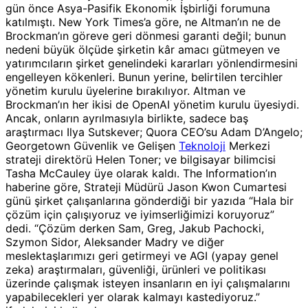
gün önce Asya-Pasifik Ekonomik İşbirliği forumuna
katılmıştı. New York Times’a göre, ne Altman’ın ne de
Brockman’ın göreve geri dönmesi garanti değil; bunun
nedeni büyük ölçüde şirketin kâr amacı gütmeyen ve
yatırımcıların şirket genelindeki kararları yönlendirmesini
engelleyen kökenleri. Bunun yerine, belirtilen tercihler
yönetim kurulu üyelerine bırakılıyor. Altman ve
Brockman’ın her ikisi de OpenAI yönetim kurulu üyesiydi.
Ancak, onların ayrılmasıyla birlikte, sadece baş
araştırmacı Ilya Sutskever; Quora CEO’su Adam D’Angelo;
Georgetown Güvenlik ve Gelişen
Teknoloji
Merkezi
strateji direktörü Helen Toner; ve bilgisayar bilimcisi
Tasha McCauley üye olarak kaldı. The Information’ın
haberine göre, Strateji Müdürü Jason Kwon Cumartesi
günü şirket çalışanlarına gönderdiği bir yazıda “Hala bir
çözüm için çalışıyoruz ve iyimserliğimizi koruyoruz”
dedi. “Çözüm derken Sam, Greg, Jakub Pachocki,
Szymon Sidor, Aleksander Madry ve diğer
meslektaşlarımızı geri getirmeyi ve AGI (yapay genel
zeka) araştırmaları, güvenliği, ürünleri ve politikası
üzerinde çalışmak isteyen insanların en iyi çalışmalarını
yapabilecekleri yer olarak kalmayı kastediyoruz.”