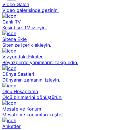
Video Galeri
Video galerisinde gezinin.
Canlı TV
Kesintisiz TV izleyin.
Sitene Ekle
Sitenize içerik ekleyin.
Vizyondaki Filmler
Beyazperde yapımlarını takip edin.
Dünya Saatleri
Dünyanın zamanını izleyin.
Ölçü Hesaplama
Ölçü birimlerini dönüştürün.
Mesafe ve Konum
Mesafe ve konumları keşfet.
Anketler