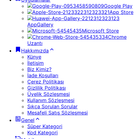
Google Play
App Store
AppGallery
Microsoft Store
Chrome
Uzantı
Hakkımızda
Künye
İletişim
Biz Kimiz?
İade Koşulları
Çerez Politikası
Gizlilik Politikası
Üyelik Sözleşmesi
Kullanım Sözleşmesi
Sıkça Sorulan Sorular
Mesafeli Satış Sözleşmesi
Genel
Süper Kategori
Kod Kategori