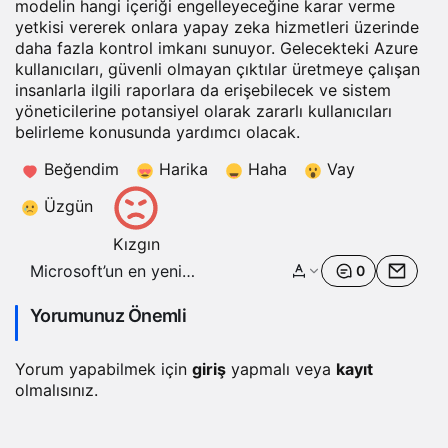
modelin hangi içeriği engelleyeceğine karar verme
yetkisi vererek onlara yapay zeka hizmetleri üzerinde
daha fazla kontrol imkanı sunuyor. Gelecekteki Azure
kullanıcıları, güvenli olmayan çıktılar üretmeye çalışan
insanlarla ilgili raporlara da erişebilecek ve sistem
yöneticilerine potansiyel olarak zararlı kullanıcıları
belirleme konusunda yardımcı olacak.
Beğendim
Harika
Haha
Vay
Üzgün
Kızgın
Microsoft’un en yeni
0
araçları, yapay zeka
uygulamalarındaki
Yorumunuz Önemli
güvenlik açıklarını ve
halüsinasyonları tespit
Yorum yapabilmek için
giriş
yapmalı veya
kayıt
ediyor
olmalısınız.