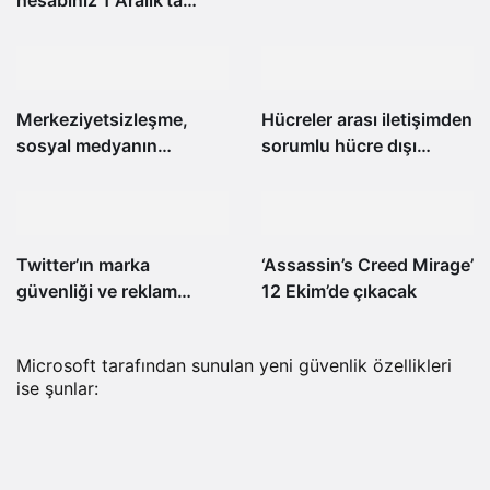
hesabınız 1 Aralık’ta
oyunculu harita ve daha
silinebilir
fazlasını içeriyor
Merkeziyetsizleşme,
Hücreler arası iletişimden
sosyal medyanın
sorumlu hücre dışı
geleceği mi olacak?
veziküller, sistemik
sklerozda fibrozisin itici
gücü olabilir
Twitter’ın marka
‘Assassin’s Creed Mirage’
güvenliği ve reklam
12 Ekim’de çıkacak
kalitesinden sorumlu
yöneticisi şirketten
Microsoft tarafından sunulan yeni güvenlik özellikleri
ayrıldı
ise şunlar: