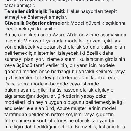
tasarlanmıştır.
Temellendirilmişlik Tespiti:
Halüsinasyonları tespit
etmeyi ve önlemeyi amaçlar.
Güvenlik Değerlendirmeleri:
Model güvenlik açıklarını
incelemek için kullanılır.
Bu üç özellik şu anda Azure AI’da önizleme aşamasında
mevcut. Microsoft yakında modelleri güvenli çıktılara
yönlendirecek ve potansiyel olarak sorunlu kullanıcıları
belirlemek için istemleri izleyecek iki özellik daha
sunmayı planlıyor. İzleme sistemi, kullanıcının girdisinin
veya üçüncü taraf verilerinin, bir yanıt için modele
gönderilmeden önce herhangi bir yasaklı kelimeyi veya
gizli istemleri tetikleyip tetiklemediğini kontrol eder.
Daha sonra modelin belgede veya istemde
bulunmayan bilgileri halüsinasyon olarak algılayıp
algılamadığını doğrular. Şirketlerin yapay zeka
modelleri için neyin uygun olduğunu belirlemesiyle ilgili
endişeleri ele alan Bird, Azure müşterilerinin model
tarafından belirlenen nefret söylemi veya şiddetin
filtrelenmesini kontrol etmesine olanak tanıyan bir
özelliğin dahil edildiğini belirtti. Bu özellik, kullanıcılara