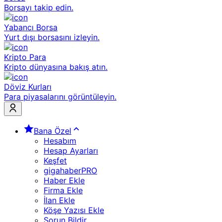
Borsayı takip edin.
Yabancı Borsa
Yurt dışı borsasını izleyin.
Kripto Para
Kripto dünyasına bakış atın.
Döviz Kurları
Para piyasalarını görüntüleyin.
Bana Özel
Hesabım
Hesap Ayarları
Keşfet
gigahaberPRO
Haber Ekle
Firma Ekle
İlan Ekle
Köşe Yazısı Ekle
Sorun Bildir