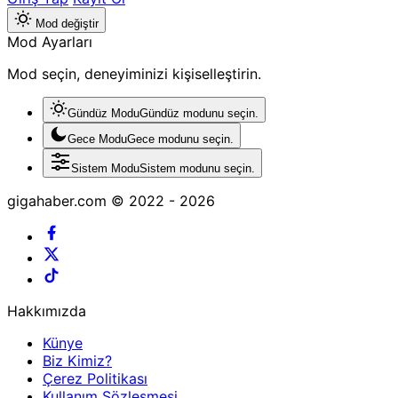
Mod değiştir
Mod Ayarları
Mod seçin, deneyiminizi kişiselleştirin.
Gündüz Modu
Gündüz modunu seçin.
Gece Modu
Gece modunu seçin.
Sistem Modu
Sistem modunu seçin.
gigahaber.com © 2022 - 2026
Hakkımızda
Künye
Biz Kimiz?
Çerez Politikası
Kullanım Sözleşmesi