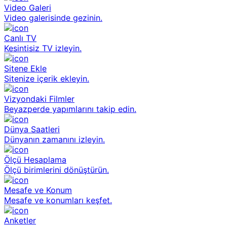
Video Galeri
Video galerisinde gezinin.
Canlı TV
Kesintisiz TV izleyin.
Sitene Ekle
Sitenize içerik ekleyin.
Vizyondaki Filmler
Beyazperde yapımlarını takip edin.
Dünya Saatleri
Dünyanın zamanını izleyin.
Ölçü Hesaplama
Ölçü birimlerini dönüştürün.
Mesafe ve Konum
Mesafe ve konumları keşfet.
Anketler