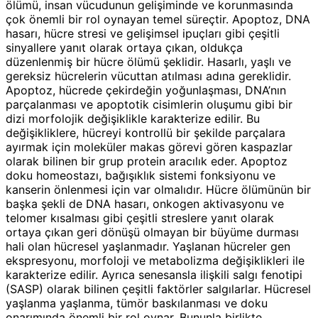
ölümü, insan vücudunun gelişiminde ve korunmasında
çok önemli bir rol oynayan temel süreçtir. Apoptoz, DNA
hasarı, hücre stresi ve gelişimsel ipuçları gibi çeşitli
sinyallere yanıt olarak ortaya çıkan, oldukça
düzenlenmiş bir hücre ölümü şeklidir. Hasarlı, yaşlı ve
gereksiz hücrelerin vücuttan atılması adına gereklidir.
Apoptoz, hücrede çekirdeğin yoğunlaşması, DNA’nın
parçalanması ve apoptotik cisimlerin oluşumu gibi bir
dizi morfolojik değişiklikle karakterize edilir. Bu
değişikliklere, hücreyi kontrollü bir şekilde parçalara
ayırmak için moleküler makas görevi gören kaspazlar
olarak bilinen bir grup protein aracılık eder. Apoptoz
doku homeostazı, bağışıklık sistemi fonksiyonu ve
kanserin önlenmesi için var olmalıdır. Hücre ölümünün bir
başka şekli de DNA hasarı, onkogen aktivasyonu ve
telomer kısalması gibi çeşitli streslere yanıt olarak
ortaya çıkan geri dönüşü olmayan bir büyüme durması
hali olan hücresel yaşlanmadır. Yaşlanan hücreler gen
ekspresyonu, morfoloji ve metabolizma değişiklikleri ile
karakterize edilir. Ayrıca senesansla ilişkili salgı fenotipi
(SASP) olarak bilinen çeşitli faktörler salgılarlar. Hücresel
yaşlanma yaşlanma, tümör baskılanması ve doku
onarımında önemli bir rol oynar. Bununla birlikte,