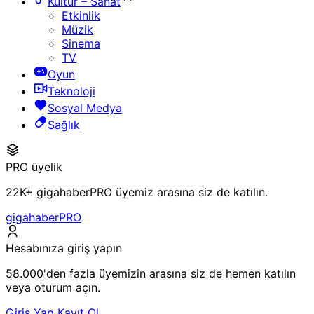
Kültür – Sanat
Etkinlik
Müzik
Sinema
TV
Oyun
Teknoloji
Sosyal Medya
Sağlık
PRO üyelik
22K+ gigahaberPRO üyemiz arasına siz de katılın.
gigahaberPRO
Hesabınıza giriş yapın
58.000'den fazla üyemizin arasına siz de hemen katılın
veya oturum açın.
Giriş Yap
Kayıt Ol