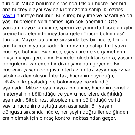
türüdür. Mitoz bölünme sırasında tek bir hücre, her biri
ana hücreyle aynı sayıda kromozoma sahip iki özdeş
yavru
hücreye bölünür. Bu süreç büyüme ve hasarlı ya da
yaşlı hücrelerin yenilenmesi için çok önemlidir. Öte
yandan mayoz bölünme, sperm ve yumurta hücreleri gibi
üreme hücrelerinde meydana gelen “hücre bölünmesi”
türüdür. Mayoz bölünme sırasında tek bir hücre, her biri
ana hücrenin yarısı kadar kromozoma sahip dört yavru
hücreye bölünür. Bu süreç, eşeyli üreme ve gametlerin
oluşumu için gereklidir. Hücreler oluştuktan sonra, yaşam
döngülerini var eden bir dizi aşamadan geçerler. Bir
hücrenin yaşam döngüsü interfaz, mitoz veya mayoz ve
sitokinezden oluşur. İnterfaz, hücrenin büyüdüğü,
DNA’sını kopyaladığı ve bölünmeye hazırlandığı
aşamadır. Mitoz veya mayoz bölünme, hücrenin genetik
materyalinin bölündüğü ve yavru hücrelere dağıtıldığı
aşamadır. Sitokinez, sitoplazmanın bölündüğü ve iki
yavru hücrenin oluştuğu son aşamadır. Bir yaşam
döngüsü sırasında hücre, her şeyin doğru ilerlediğinden
emin olmak için birkaç kontrol noktasından geçer.