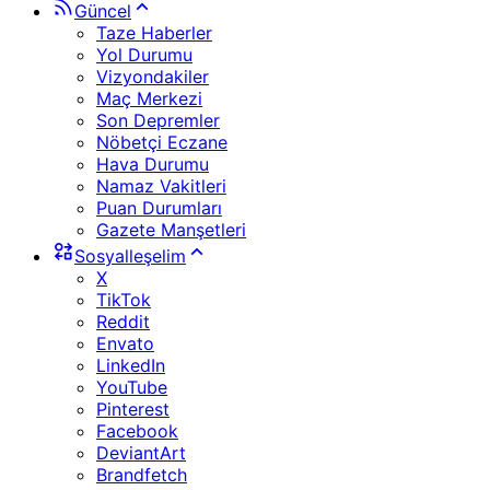
Güncel
Taze Haberler
Yol Durumu
Vizyondakiler
Maç Merkezi
Son Depremler
Nöbetçi Eczane
Hava Durumu
Namaz Vakitleri
Puan Durumları
Gazete Manşetleri
Sosyalleşelim
X
TikTok
Reddit
Envato
LinkedIn
YouTube
Pinterest
Facebook
DeviantArt
Brandfetch