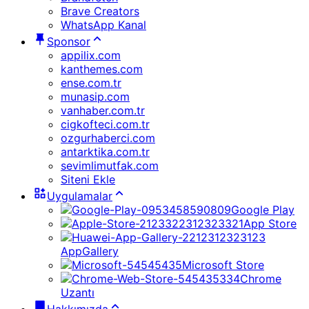
Brave Creators
WhatsApp Kanal
Sponsor
appilix.com
kanthemes.com
ense.com.tr
munasip.com
vanhaber.com.tr
cigkofteci.com.tr
ozgurhaberci.com
antarktika.com.tr
sevimlimutfak.com
Siteni Ekle
Uygulamalar
Google Play
App Store
AppGallery
Microsoft Store
Chrome
Uzantı