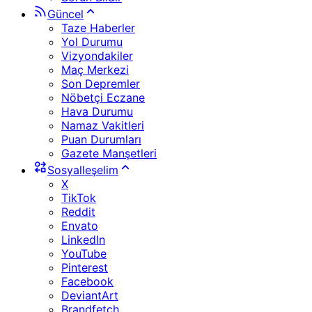
Güncel
Taze Haberler
Yol Durumu
Vizyondakiler
Maç Merkezi
Son Depremler
Nöbetçi Eczane
Hava Durumu
Namaz Vakitleri
Puan Durumları
Gazete Manşetleri
Sosyalleşelim
X
TikTok
Reddit
Envato
LinkedIn
YouTube
Pinterest
Facebook
DeviantArt
Brandfetch