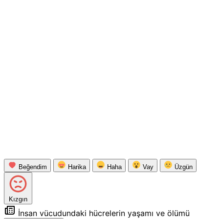
Beğendim
Harika
Haha
Vay
Üzgün
Kızgın
İnsan vücudundaki hücrelerin yaşamı ve ölümü