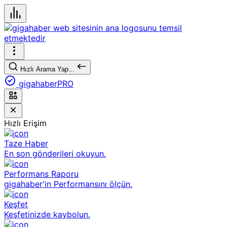
Hızlı Arama Yap...
gigahaberPRO
Hızlı Erişim
Taze Haber
En son gönderileri okuyun.
Performans Raporu
gigahaber'in Performansını ölçün.
Keşfet
Keşfetinizde kaybolun.