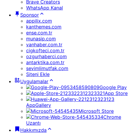
Brave Creators
WhatsApp Kanal
Sponsor
appilix.com
kanthemes.com
ense.com.tr
munasip.com
vanhaber.com.tr
cigkofteci.com.tr
ozgurhaberci.com
antarktika.com.tr
sevimlimutfak.com
Siteni Ekle
Uygulamalar
Google Play
App Store
AppGallery
Microsoft Store
Chrome
Uzantı
Hakkımızda