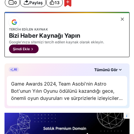
0
Paylaş
13
a
r
v
e
S
ü
TERCIH EDILEN KAYNAK
Bizi Haber Kaynağı Yapın
r
p
Google'ınıza sitemizi tercih edilen kaynak olarak ekleyin.
r
Şimdi Ekle
i
z
l
e
Özet, gAI Zetta’ın yapay zekâ desteğiyle oluşturuldu.
Tümünü Gör
AI
r
Game Awards 2024, Team Asobi'nin Astro
Bot'unun Yılın Oyunu ödülünü kazandığı gece,
önemli oyun duyuruları ve sürprizlerle izleyicilerin
ilgisini çekti.
i