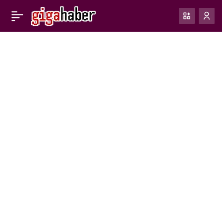
Game Awards 2024: En
0
Paylaş
Büyük Duyurular ve
Sürprizler