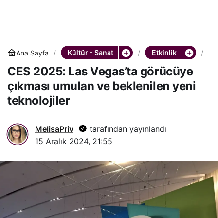
Kültür - Sanat
Etkinlik
Ana Sayfa
C
E
CES 2025: Las Vegas’ta görücüye
S
2
çıkması umulan ve beklenilen yeni
0
2
teknolojiler
5
:
L
a
MelisaPriv
tarafından yayınlandı
s
15 Aralık 2024, 21:55
V
e
g
a
s
’
t
a
g