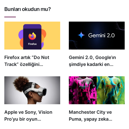
Bunları okudun mu?
Firefox artık “Do Not
Gemini 2.0, Google’ın
Track” özelliğini
şimdiye kadarki en
desteklemeyecek
yetenekli yapay zeka
modeli olarak ön
izlemeye sunuldu
Apple ve Sony, Vision
Manchester City ve
Pro’yu bir oyun
Puma, yapay zeka
konsoluna dönüştürebilir
destekli forma tasarım