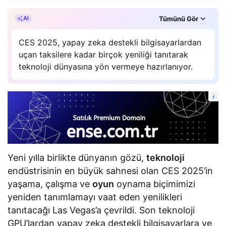
n
i
Özet, gAI Zetta’ın yapay zekâ desteğiyle oluşturuldu.
Tümünü Gör
AI
l
e
n
CES 2025, yapay zeka destekli bilgisayarlardan
y
uçan taksilere kadar birçok yeniliği tanıtarak
e
n
teknoloji dünyasına yön vermeye hazırlanıyor.
i
t
e
i
k
n
o
l
o
j
i
Yeni yılla birlikte dünyanın gözü,
teknoloji
l
e
endüstrisinin en büyük sahnesi olan CES 2025’in
r
yaşama, çalışma ve
oyun
oynama biçimimizi
yeniden tanımlamayı vaat eden yenilikleri
tanıtacağı Las Vegas’a çevrildi. Son teknoloji
GPU’lardan yapay zeka destekli bilgisayarlara ve