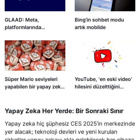
GLAAD: Meta,
Bing’in sohbet modu
platformlarında
artık mobilde
transseksüel karşıtı
nefret söylemine izin
veriyor
Süper Mario seviyeleri
YouTube, ‘en eski video’
yapabilen bir yapay zeka
hilesini düzelttiğini
aracı var
belirtti
Yapay Zeka Her Yerde: Bir Sonraki Sınır
Yapay zeka hiç şüphesiz CES 2025’in merkezinde
yer alacak; teknoloji devleri ve yeni kurulan
şirketler yapay zekayı akla gelebilecek her cihaza