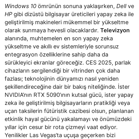
Windows 10
ömrünün sonuna yaklaşırken,
Dell
ve
HP
gibi dizüstü bilgisayar üreticileri yapay zeka ile
geliştirilmiş makineleri mükemmel bir yükseltme
olarak sunmaya hevesli olacaklardır.
Televizyon
alanında, muhtemelen en son yapay zeka
yükseltme ve akıllı ev sistemleriyle sorunsuz
entegrasyon özelliklerine sahip daha da
sürükleyici ekranlar göreceğiz. CES 2025, parlak
cihazların sergilendiği bir vitrinden çok daha
fazlası; teknolojinin dünyamızı nasıl yeniden
şekillendireceğine dair bir bakış niteliğinde. İster
NVIDIA’nın RTX 5090’ının kutsal gücü, ister yapay
zeka ile geliştirilmiş bilgisayarların pratikliği veya
uçan taksilerin fütüristik cazibesi olsun, planlanan
etkinlik hayal gücünü yakalamayı ve önümüzdeki
yıllar için cesur bir rota çizmeyi vaat ediyor.
Yenilikler Las Vegas’ta uçuşa geçerken bizi