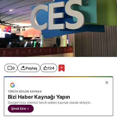
ö
r
ü
c
ü
y
e
ç
ı
k
m
a
s
ı
u
m
0
Paylaş
124
u
l
a
n
v
TERCIH EDILEN KAYNAK
e
Bizi Haber Kaynağı Yapın
b
e
Google'ınıza sitemizi tercih edilen kaynak olarak ekleyin.
k
Şimdi Ekle
l
e