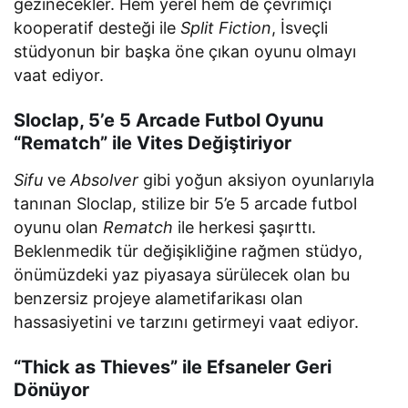
gezinecekler. Hem yerel hem de çevrimiçi
kooperatif desteği ile
Split Fiction
, İsveçli
stüdyonun bir başka öne çıkan oyunu olmayı
vaat ediyor.
Sloclap, 5’e 5 Arcade Futbol Oyunu
“Rematch” ile Vites Değiştiriyor
Sifu
ve
Absolver
gibi yoğun aksiyon oyunlarıyla
tanınan Sloclap, stilize bir 5’e 5 arcade futbol
oyunu olan
Rematch
ile herkesi şaşırttı.
Beklenmedik tür değişikliğine rağmen stüdyo,
önümüzdeki yaz piyasaya sürülecek olan bu
benzersiz projeye alametifarikası olan
hassasiyetini ve tarzını getirmeyi vaat ediyor.
“Thick as Thieves” ile Efsaneler Geri
Dönüyor