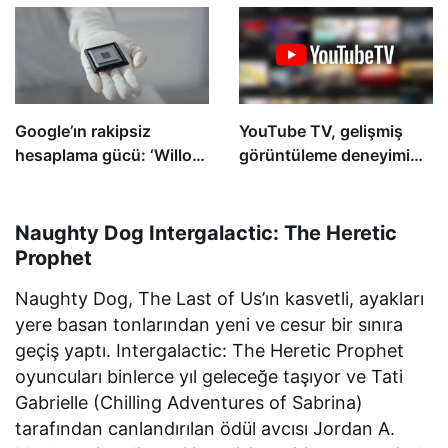
yarışması başlattı
Google’ın rakipsiz
YouTube TV, gelişmiş
hesaplama gücü: ‘Willow
görüntüleme deneyimi
Kuantum Çipi’
için yeniden
boyutlandırılabilir bir
“miniplayer” sunuyor
Naughty Dog Intergalactic: The Heretic
Prophet
Naughty Dog, The Last of Us’ın kasvetli, ayakları
yere basan tonlarından yeni ve cesur bir sınıra
geçiş yaptı. Intergalactic: The Heretic Prophet
oyuncuları binlerce yıl geleceğe taşıyor ve Tati
Gabrielle (Chilling Adventures of Sabrina)
tarafından canlandırılan ödül avcısı Jordan A.