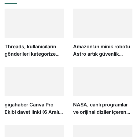
Threads, kullanıcıların
Amazon’un minik robotu
gönderileri kategorize
Astro artık güvenlik
etmesine yardımcı olmak
görevlisi olarak
için etiketler sunuyor
kullanılabilecek
gigahaber Canva Pro
NASA, canlı programlar
Ekibi davet linki (6 Aralık
ve orijinal diziler içeren
2023’e kadar geçerli)
ücretsiz bir yayın hizmeti
başlatıyor