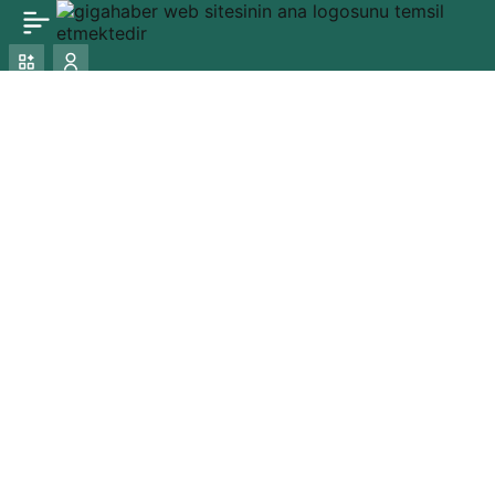
Birleşik Krallık, orak
0
Paylaş
hücre hastalığının
tedavisi için ilk gen
terapisine izin verdi