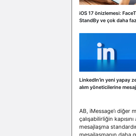
iOS 17 önizlemesi: Face
StandBy ve çok daha faz
LinkedIn’in yeni yapay z
alım yöneticilerine mesa
AB, iMessage’ı diğer m
çalışabilirliğin kapısın
mesajlaşma standardın
mesajlaşmanın daha güv