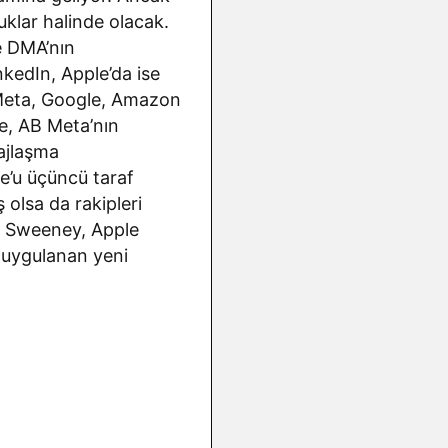
klar halinde olacak.
e DMA’nın
kedIn, Apple’da ise
. Meta, Google, Amazon
e, AB Meta’nın
ajlaşma
e’u üçüncü taraf
 olsa da rakipleri
im Sweeney, Apple
n uygulanan yeni