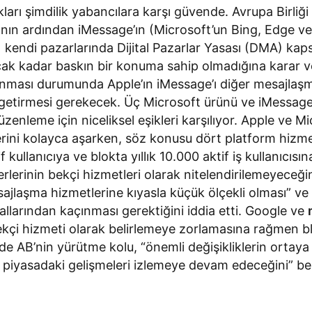
arı şimdilik yabancılara karşı güvende. Avrupa Birliği (
anın ardından iMessage’ın (Microsoft’un Bing, Edge v
te) kendi pazarlarında Dijital Pazarlar Yasası (DMA) ka
ak kadar baskın bir konuma sahip olmadığına karar v
lınması durumunda Apple’ın iMessage’ı diğer mesajlaşm
ale getirmesi gerekecek. Üç Microsoft ürünü ve iMessage
enleme için niceliksel eşikleri karşılıyor. Apple ve Mi
erini kolayca aşarken, söz konusu dört platform hizmet
 kullanıcıya ve blokta yıllık 10.000 aktif iş kullanıcısın
rlerinin bekçi hizmetleri olarak nitelendirilemeyeceği
ajlaşma hizmetlerine kıyasla küçük ölçekli olması” ve 
llarından kaçınması gerektiğini iddia etti. Google ve
bekçi hizmeti olarak belirlemeye zorlamasına rağmen b
 de AB’nin yürütme kolu, “önemli değişikliklerin ortaya
ak piyasadaki gelişmeleri izlemeye devam edeceğini” beli