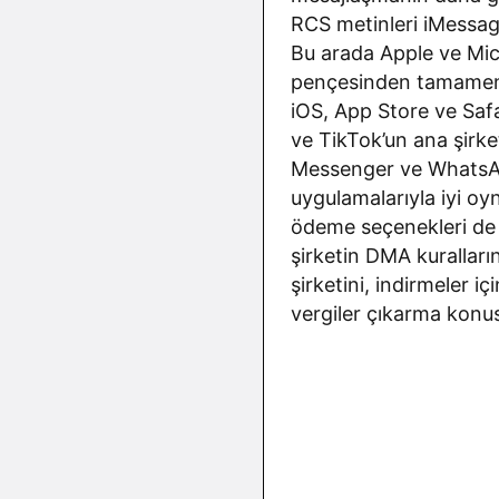
RCS metinleri iMessage
Bu arada Apple ve Mic
pençesinden tamamen k
iOS, App Store ve Saf
ve TikTok’un ana şirk
Messenger ve WhatsApp’
uygulamalarıyla iyi oy
ödeme seçenekleri de d
şirketin DMA kurallar
şirketini, indirmeler i
vergiler çıkarma konu