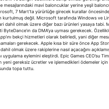
 mesajlarındaki mavi baloncuklar yerine yeşil baloncu
rosoft, 7 Mart’ta yürürlüğe girecek kurallar öncesind
urtulmuş değil. Microsoft tarafında Windows ve Lin
ari dahil olmak üzere diğer bazı ürünleri yasaya tabi
eti ByteDance’ın da DMA’ya uyması gerekecek. Özellikl
ını bekçi hizmetleri olarak belirledi, yani diğer mes
namaları gerekecek. Apple kısa bir süre önce App Stor
ahil olmak üzere rakiplerine nasıl açacağını açıklamış
ını uygulama eylemini eleştirdi. Epic Games CEO’su T
çin yeni gereksiz ücretler ve işlemedikleri ödemeler içi
sunda topa tuttu.