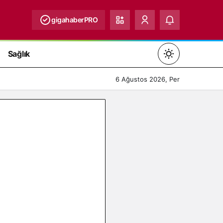
gigahaberPRO
Sağlık
Mod
değiştir
6 Ağustos 2026, Per
Gündüz Modu
Gündüz modunu seçin.
Gece Modu
Gece modunu seçin.
Sistem Modu
Sistem modunu seçin.