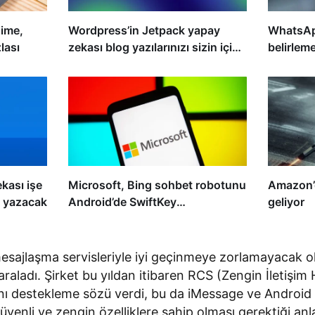
Time,
Wordpress’in Jetpack yapay
WhatsApp
lası
zekası blog yazılarınızı sizin için
belirleme
yazacak
ekası işe
Microsoft, Bing sohbet robotunu
Amazon’d
j yazacak
Android’de SwiftKey
geliyor
uygulamasına getiriyor
esajlaşma servisleriyle iyi geçinmeye zorlamayacak ol
ı araladı. Şirket bu yıldan itibaren RCS (Zengin İletişim
ı destekleme sözü verdi, bu da iMessage ve Android 
enli ve zengin özelliklere sahip olması gerektiği an