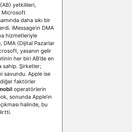
AB) yetkilileri,
e Microsoft
psamında daha sıkı bir
erdi. iMessage’ın DMA
a hizmetleriyle
, DMA (Dijital Pazarlar
crosoft, yasanın gelir
inin her biri AB’de en
a sahip. Şirketler;
ni savundu. Apple ise
diğer faktörler
mobil
operatörlerin
lok, sonunda Apple’ın
 çıkması halinde, bu
rtti.