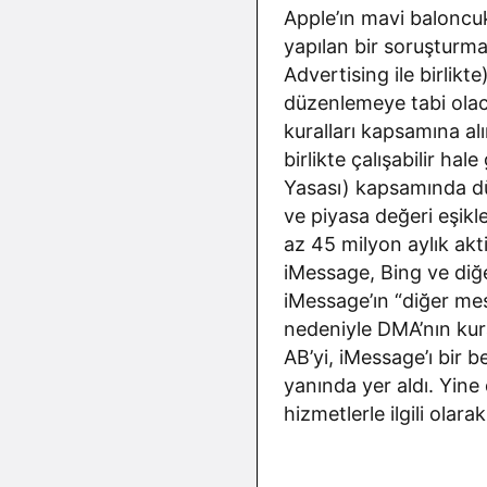
Apple’ın mavi baloncukl
yapılan bir soruşturm
Advertising ile birlik
düzenlemeye tabi olac
kuralları kapsamına a
birlikte çalışabilir h
Yasası) kapsamında düz
ve piyasa değeri eşikl
az 45 milyon aylık aktif
iMessage, Bing ve diğe
iMessage’ın “diğer mes
nedeniyle DMA’nın kura
AB’yi, iMessage’ı bir 
yanında yer aldı. Yine
hizmetlerle ilgili olar