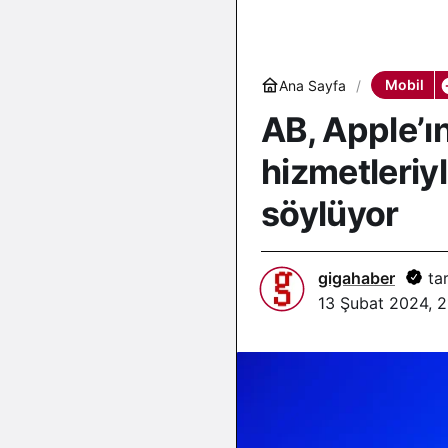
Mobil
Ana Sayfa
AB, Apple’ı
hizmetleriy
söylüyor
gigahaber
tar
13 Şubat 2024, 2