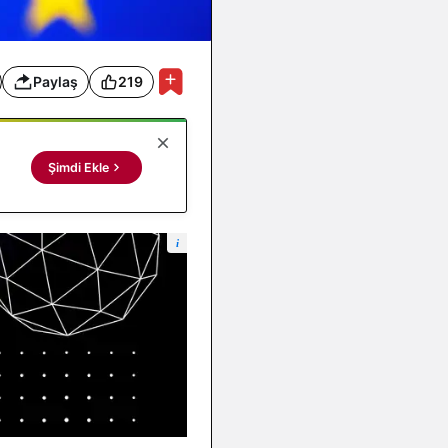
Paylaş
219
Şimdi Ekle
i