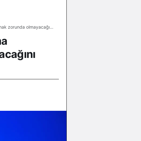
ırmak zorunda olmayacağını
ma
acağını