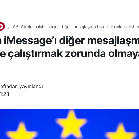
AB, Apple’ın iMessage’ı diğer mesajlaşma hizmetleriyle çalışt
söylüyor
n iMessage’ı diğer mesajlaş
le çalıştırmak zorunda olmay
afından yayınlandı
1:28