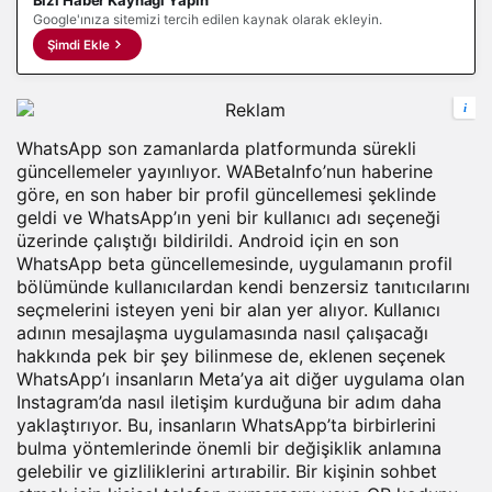
Bizi Haber Kaynağı Yapın
Google'ınıza sitemizi tercih edilen kaynak olarak ekleyin.
Şimdi Ekle
i
WhatsApp son zamanlarda platformunda sürekli
güncellemeler yayınlıyor. WABetaInfo’nun haberine
göre, en son haber bir profil güncellemesi şeklinde
geldi ve WhatsApp’ın yeni bir kullanıcı adı seçeneği
üzerinde çalıştığı bildirildi. Android için en son
WhatsApp beta güncellemesinde, uygulamanın profil
bölümünde kullanıcılardan kendi benzersiz tanıtıcılarını
seçmelerini isteyen yeni bir alan yer alıyor. Kullanıcı
adının mesajlaşma uygulamasında nasıl çalışacağı
hakkında pek bir şey bilinmese de, eklenen seçenek
WhatsApp’ı insanların Meta’ya ait diğer uygulama olan
Instagram’da nasıl iletişim kurduğuna bir adım daha
yaklaştırıyor. Bu, insanların WhatsApp’ta birbirlerini
bulma yöntemlerinde önemli bir değişiklik anlamına
gelebilir ve gizliliklerini artırabilir. Bir kişinin sohbet