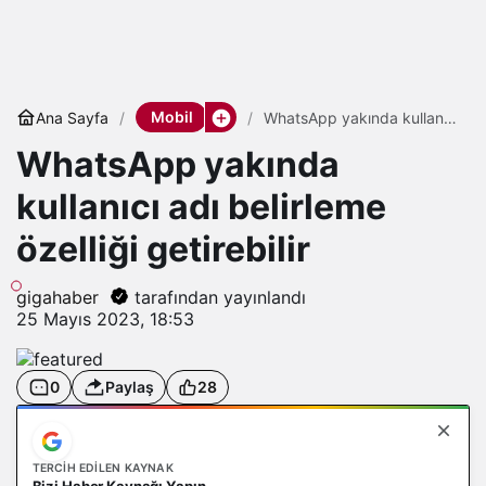
Mobil
Ana Sayfa
WhatsApp yakında kullanıcı
adı belirleme özelliği
WhatsApp yakında
getirebilir
kullanıcı adı belirleme
özelliği getirebilir
gigahaber
tarafından yayınlandı
25 Mayıs 2023, 18:53
0
Paylaş
28
TERCIH EDILEN KAYNAK