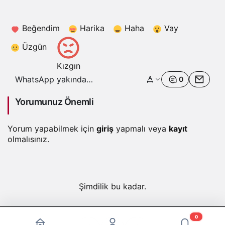
Beğendim
Harika
Haha
Vay
Üzgün
Kızgın
WhatsApp yakında
0
kullanıcı adı belirleme
özelliği getirebilir
Yorumunuz Önemli
Yorum yapabilmek için
giriş
yapmalı veya
kayıt
olmalısınız.
Şimdilik bu kadar.
0