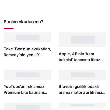
Bunları okudun mu?
Take-Two’nun avukatları,
Apple, AB’nin ‘kapı
Remedy’nin yeni ‘R’
bekçisi’ tanımına itiraz
logosunun, Rockstar’ın
etmek için Meta ve
‘R’ logosuna çok
ByteDance’e katıldı
benzediğini düşünüyor
YouTube’un reklamsız
Brave’in gizlilik odaklı
Premium Lite katmanı
arama motoru artık resim
kalkıyor
ve videoları bulabiliyor