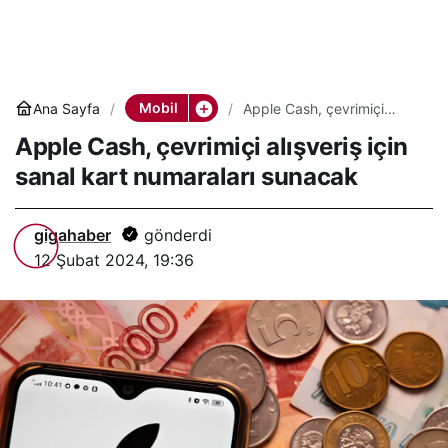
Mobil
Ana Sayfa
Apple Cash, çevrimiçi
alışveriş için sanal kart
Apple Cash, çevrimiçi alışveriş için
numaraları sunacak
sanal kart numaraları sunacak
gigahaber
gönderdi
12 Şubat 2024, 19:36