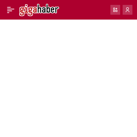
Apple Cash, çevrimiçi
0
alışveriş için sanal kart
numaraları sunacak