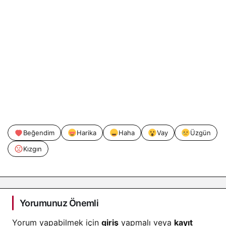
Beğendim
Harika
Haha
Vay
Üzgün
Kızgın
Yorumunuz Önemli
Yorum yapabilmek için
giriş
yapmalı veya
kayıt