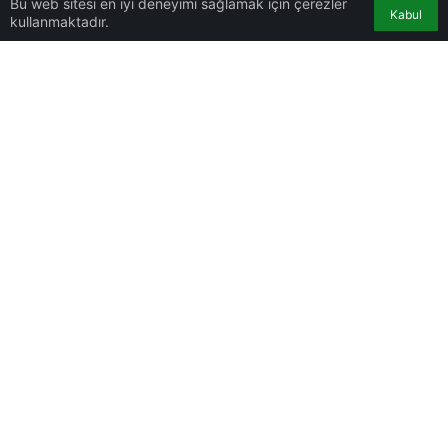
Bu web sitesi en iyi deneyimi sağlamak için çerezler
Kabul
kullanmaktadır.
Toprakkale
0
Anasayfa
Hesabım
Bildirimler
Hakkımızda
Güncel Bağlantılar
Önemli Bağlantılar
gigahaber.com © 2022 - 2026