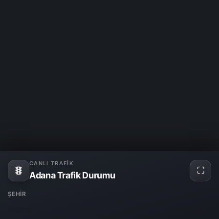
CANLI TRAFIK
⛶
Tam
Adana Trafik Durumu
ekra
ŞEHIR
Adana