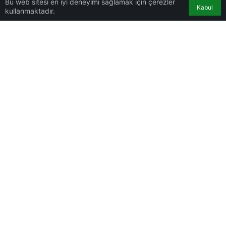
Bu web sitesi en iyi deneyimi sağlamak için çerezler
Kabul
kullanmaktadır.
Pozantı
Saimbeyli
0
Sarıçam
Anasayfa
Hesabım
Bildirimler
Seyhan
Hakkımızda
Tufanbeyli
Güncel Bağlantılar
Yumurtalık
Önemli Bağlantılar
Yüreğir
Çukurova
gigahaber.com © 2022 - 2026
İmamoğlu