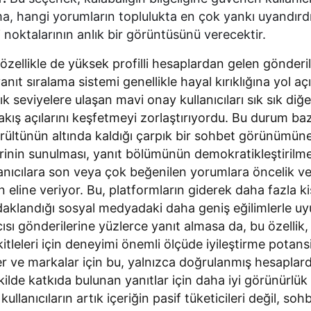
ma, hangi yorumların toplulukta en çok yankı uyandırd
 noktalarının anlık bir görüntüsünü verecektir.
 özellikle de yüksek profilli hesaplardan gelen gönderil
anıt sıralama sistemi genellikle hayal kırıklığına yol aç
 seviyelere ulaşan mavi onay kullanıcıları sık sık diğe
bakış açılarını keşfetmeyi zorlaştırıyordu. Bu durum ba
ürültünün altında kaldığı çarpık bir sohbet görünümün
rinin sunulması, yanıt bölümünün demokratikleştirilme
llanıcılara son veya çok beğenilen yorumlara öncelik 
n eline veriyor. Bu, platformların giderek daha fazla ki
daklandığı sosyal medyadaki daha geniş eğilimlerle uy
ısı gönderilerine yüzlerce yanıt almasa da, bu özellik,
itleleri için deneyimi önemli ölçüde iyileştirme potans
iler ve markalar için bu, yalnızca doğrulanmış hesaplar
ilde katkıda bulunan yanıtlar için daha iyi görünürlük 
llanıcıların artık içeriğin pasif tüketicileri değil, sohb