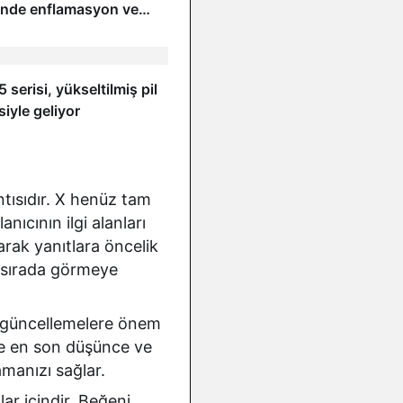
inde enflamasyon ve
rını tetikliyor
 serisi, yükseltilmiş pil
iyle geliyor
tısıdır. X henüz tam
nıcının ilgi alanları
arak yanıtlara öncelik
k sırada görmeye
ı güncellemelere önem
dece en son düşünce ve
manızı sağlar.
ar içindir. Beğeni