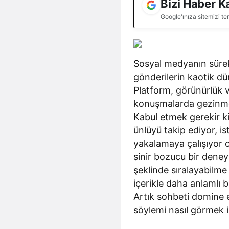
Bizi Haber K
Google'ınıza sitemizi te
Sosyal medyanın sürekl
gönderilerin kaotik dün
Platform, görünürlük
konuşmalarda gezinmek 
Kabul etmek gerekir ki,
ünlüyü takip ediyor, is
yakalamaya çalışıyor o
sinir bozucu bir deneyim
şeklinde sıralayabilme
içerikle daha anlamlı b
Artık sohbeti domine e
söylemi nasıl görmek 