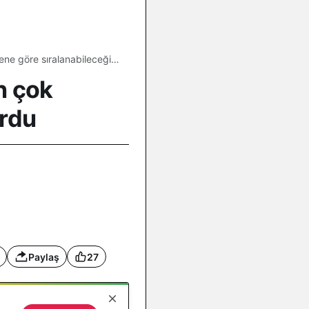
lene göre sıralanabileceğini
en çok
urdu
Paylaş
27