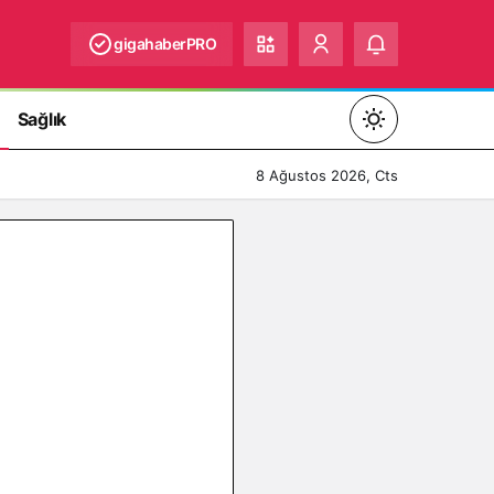
gigahaberPRO
Sağlık
Mod
değiştir
8 Ağustos 2026, Cts
Gündüz Modu
Gündüz modunu seçin.
Gece Modu
Gece modunu seçin.
Sistem Modu
Sistem modunu seçin.