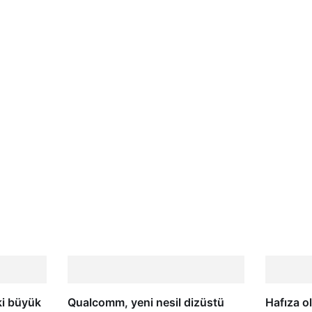
ki büyük
Qualcomm, yeni nesil dizüstü
Hafıza o