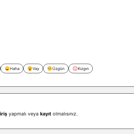
Haha
Vay
Üzgün
Kızgın
iriş
yapmalı veya
kayıt
olmalısınız.