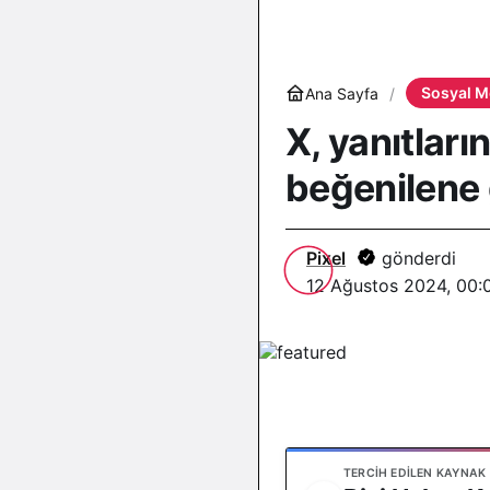
Sosyal M
Ana Sayfa
X, yanıtları
beğenilene 
Pixel
gönderdi
12 Ağustos 2024, 00:
TERCIH EDILEN KAYNAK