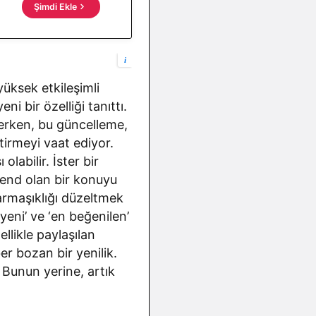
Şimdi Ekle
i
yüksek etkileşimli
i bir özelliği tanıttı.
erken, bu güncelleme,
tirmeyi vaat ediyor.
labilir. İster bir
trend olan bir konuyu
armaşıklığı düzeltmek
n yeni’ ve ‘en beğenilen’
llikle paylaşılan
er bozan bir yenilik.
 Bunun yerine, artık