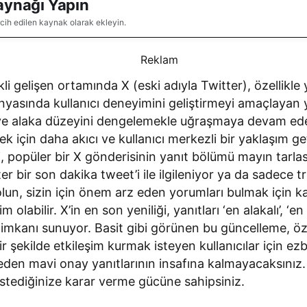
aynağı Yapın
rcih edilen kaynak olarak ekleyin.
i gelişen ortamında X (eski adıyla Twitter), özellikle 
yasında kullanıcı deneyimini geliştirmeyi amaçlayan yen
 ve alaka düzeyini dengelemekle uğraşmaya devam ed
için daha akıcı ve kullanıcı merkezli bir yaklaşım ge
 popüler bir X gönderisinin yanıt bölümü mayın tarlası o
ter bir son dakika tweet’i ile ilgileniyor ya da sadece 
lun, sizin için önem arz eden yorumları bulmak için k
 olabilir. X’in en son yeniliği, yanıtları ‘en alakalı’, ‘e
 imkanı sunuyor. Basit gibi görünen bu güncelleme, öze
ir şekilde etkileşim kurmak isteyen kullanıcılar için ezb
den mavi onay yanıtlarının insafına kalmayacaksınız.
istediğinize karar verme gücüne sahipsiniz.