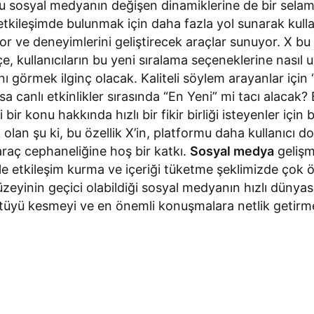
uğu sosyal medyanın değişen dinamiklerine de bir selam 
etkileşimde bulunmak için daha fazla yol sunarak kullan
yor ve deneyimlerini geliştirecek araçlar sunuyor. X bu 
 kullanıcıların bu yeni sıralama seçeneklerine nasıl 
ını görmek ilginç olacak. Kaliteli söylem arayanlar için 
a canlı etkinlikler sırasında “En Yeni” mi tacı alacak?
bir konu hakkında hızlı bir fikir birliği isteyenler için
 olan şu ki, bu özellik X’in, platformu daha kullanıcı dos
raç cephaneliğine hoş bir katkı.
Sosyal medya
gelişm
ikle etkileşim kurma ve içeriği tüketme şeklimizde çok ö
zeyinin geçici olabildiği sosyal medyanın hızlı dünyası
ültüyü kesmeyi ve en önemli konuşmalara netlik getir