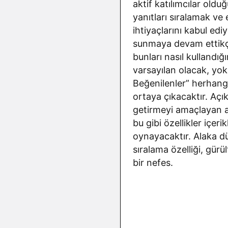
aktif katılımcılar old
yanıtları sıralamak ve 
ihtiyaçlarını kabul edi
sunmaya devam ettikçe,
bunları nasıl kullandığ
varsayılan olacak, yoks
Beğenilenler” herhangi 
ortaya çıkacaktır. Açık
getirmeyi amaçlayan a
bu gibi özellikler içer
oynayacaktır. Alaka dü
sıralama özelliği, gür
bir nefes.