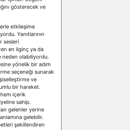
ığını gösterecek ve
erle etkileşime
ıyordu. Yanıtlarının
r sesleri
zen en ilginç ya da
e neden olabiliyordu.
sine yönelik bir adım
verme seçeneği sunarak
şiselleştirme ve
umlu bir hareket.
 hem içerik
iyeline sahip.
dan gelenler yerine
anlamına gelebilir.
etleri şekillendiren