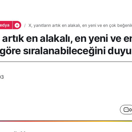
edya
X, yanıtların artık en alakalı, en yeni ve en çok beğeni
duyurdu
n artık en alakalı, en yeni ve 
göre sıralanabileceğini duy
03
0