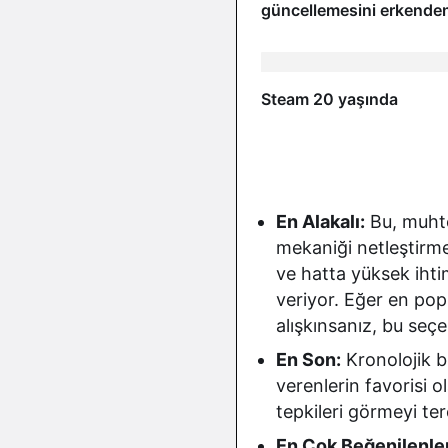
güncellemesini erkende
yükleyebilirsiniz
Steam 20 yaşında
En Alakalı:
Bu, muhte
mekaniği netleştirmem
ve hatta yüksek ihtim
veriyor. Eğer en pop
alışkınsanız, bu seçe
En Son:
Kronolojik b
verenlerin favorisi o
tepkileri görmeyi te
En Çok Beğenilenler