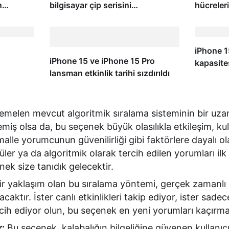
n
bilgisayar çip serisini
hücreler
‘Snapdragon X Plus’ ile
DNA hasa
genişletiyor
iPhone 15
iPhone 15 ve iPhone 15 Pro
kapasites
lansman
etkinlik
tarihi sızdırıldı
melen mevcut algoritmik sıralama sisteminin bir uzan
iş olsa da, bu seçenek büyük olasılıkla etkileşim, kulla
alle yorumcunun güvenilirliği gibi faktörlere dayalı ol
üler ya da algoritmik olarak tercih edilen yorumları il
nek size tanıdık gelecektir.
ir yaklaşım olan bu sıralama yöntemi, gerçek zamanl
lacaktır. İster canlı etkinlikleri takip ediyor, ister sa
rcih ediyor olun, bu seçenek en yeni yorumları kaçırma
:
Bu seçenek, kalabalığın bilgeliğine güvenen kullanıcıl