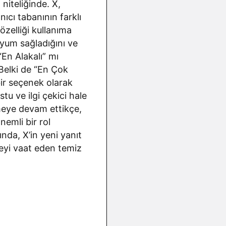
niteliğinde. X,
ıcı tabanının farklı
özelliği kullanıma
uyum sağladığını ve
“En Alakalı” mı
 Belki de “En Çok
 bir seçenek olarak
tu ve ilgi çekici hale
eye devam ettikçe,
nemli bir rol
nda, X’in yeni yanıt
meyi vaat eden temiz