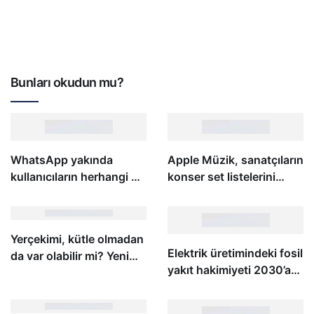
Bunları okudun mu?
WhatsApp yakında
Apple Müzik, sanatçıların
kullanıcıların herhangi bir
konser set listelerini
cihazdan kişi eklemesine
çalma listelerine
izin verecek
dönüştürmesine
yardımcı olacak
Yerçekimi, kütle olmadan
Elektrik üretimindeki fosil
da var olabilir mi? Yeni
yakıt hakimiyeti 2030’a
teori karanlık maddenin
kadar sona erecek
varlığına meydan okuyor