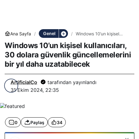
Genel
Ana Sayfa
Windows 10’un kişisel
kullanıcıları, 30 dolara
Windows 10’un kişisel kullanıcıları,
güvenlik güncellemelerini
bir yıl daha uzatabilecek
30 dolara güvenlik güncellemelerini
bir yıl daha uzatabilecek
ArtificialCo
tarafından yayınlandı
31 Ekim 2024, 22:35
0
Paylaş
34