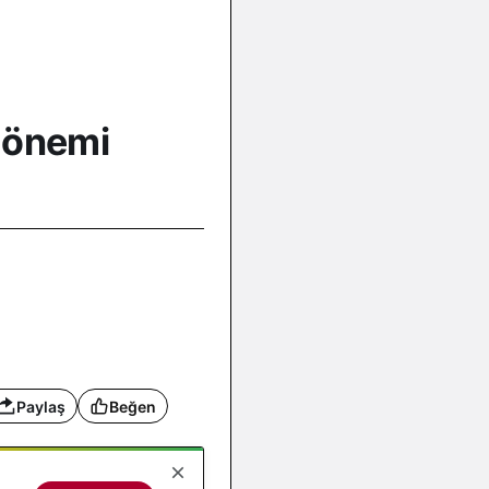
dönemi
Paylaş
Beğen