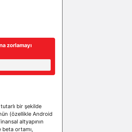
ına zorlamayı
utarlı bir şekilde
ünün (özellikle Android
finansal altyapının
e beta ortamı,