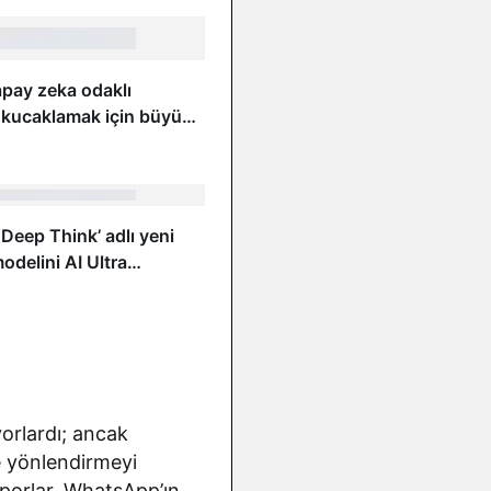
yapay zeka odaklı
 kucaklamak için büyük
den yapılanma duyurdu
‘Deep Think’ adlı yeni
odelini AI Ultra
ine sunmaya başladı
ıyorlardı; ancak
e yönlendirmeyi
porlar, WhatsApp’ın