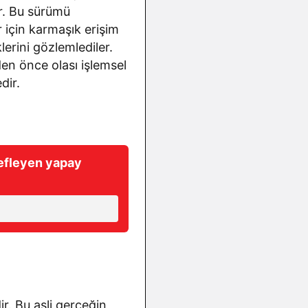
ır. Bu sürümü
r için karmaşık erişim
lerini gözlemlediler.
den önce olası işlemsel
dir.
defleyen yapay
. Bu asli gerçeğin