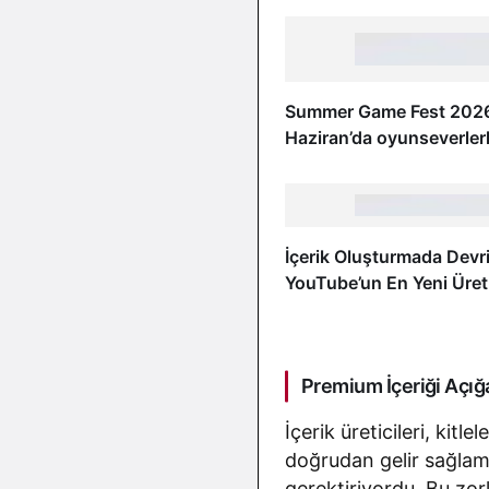
Summer Game Fest 2026
Haziran’da oyunseverler
buluşacak
İçerik Oluşturmada Devr
YouTube’un En Yeni Üre
Araçları
Premium İçeriği Açığa
İçerik üreticileri, kitl
doğrudan gelir sağlama
gerektiriyordu. Bu zo