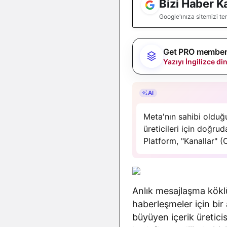
Bizi Haber K
Google'ınıza sitemizi te
Get PRO membersh
Yazıyı İngilizce d
Özet, gAI Zetta’nı
AI
Meta'nın sahibi olduğ
üreticileri için doğru
Platform, "Kanallar" 
modelini aktif olarak 
Anlık mesajlaşma köklü
haberleşmeler için bir
büyüyen içerik üretici