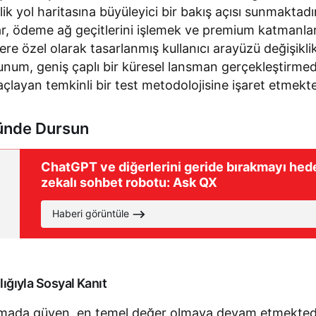
lik yol haritasına büyüleyici bir bakış açısı sunmaktad
ılar, ödeme ağ geçitlerini işlemek ve premium katmanla
re özel olarak tasarlanmış kullanıcı arayüzü değişiklik
sunum, geniş çaplı bir küresel lansman gerçekleştirme
çlayan temkinli bir test metodolojisine işaret etmekte
nde Dursun
ChatGPT ve diğerlerini geride bırakmayı he
zekalı sohbet robotu: Ask QX
Haberi görüntüle
lığıyla Sosyal Kanıt
amada güven, en temel değer olmaya devam etmektedir