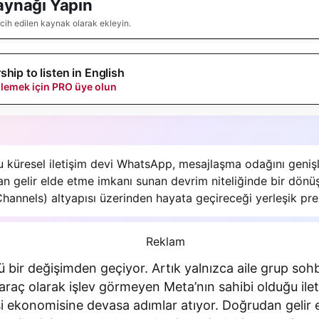
aynağı Yapın
rcih edilen kaynak olarak ekleyin.
ip to listen in English
inlemek için PRO üye olun
n yapay zeka desteğiyle oluşturuldu.
u küresel iletişim devi WhatsApp, mesajlaşma odağını genişl
dan gelir elde etme imkanı sunan devrim niteliğinde bir dönü
(Channels) altyapısı üzerinden hayata geçireceği yerleşik p
test…
 bir değişimden geçiyor. Artık yalnızca aile grup sohbe
 araç olarak işlev görmeyen Meta’nın sahibi olduğu ilet
si ekonomisine devasa adımlar atıyor. Doğrudan gelir 