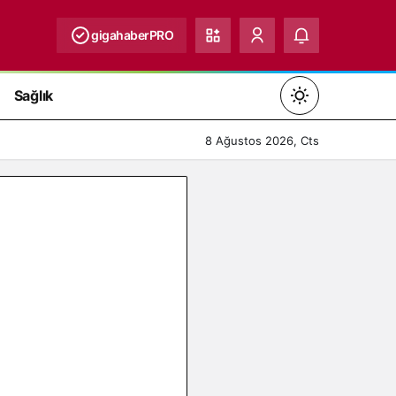
gigahaberPRO
Sağlık
Mod
değiştir
8 Ağustos 2026, Cts
Gündüz Modu
Gündüz modunu seçin.
Gece Modu
Gece modunu seçin.
Sistem Modu
Sistem modunu seçin.