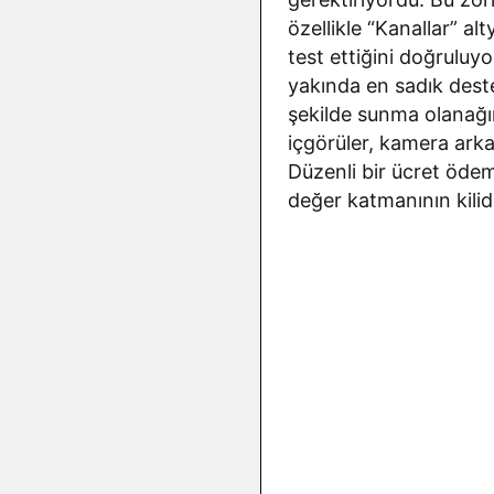
özellikle “Kanallar” al
test ettiğini doğruluy
yakında en sadık deste
şekilde sunma olanağın
içgörüler, kamera arkas
Düzenli bir ücret ödeme
değer katmanının kilid