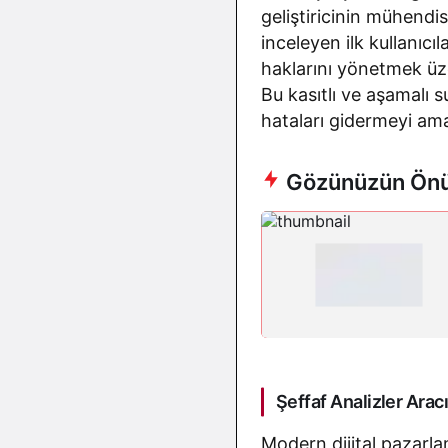
geliştiricinin mühendis
inceleyen ilk kullanıc
haklarını yönetmek üze
Bu kasıtlı ve aşamalı 
hataları gidermeyi ama
Gözünüzün Önü
Şeffaf Analizler Aracı
Modern dijital pazarl