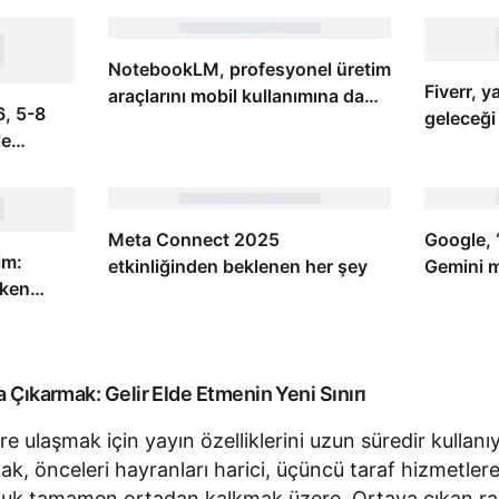
NotebookLM, profesyonel üretim
Fiverr, 
araçlarını
mobil
kullanımına da
, 5-8
geleceği
entegre etmeye başladı
le
bir yeni
Meta Connect 2025
Google, 
im:
etkinliğinden beklenen her şey
Gemini m
tken
aboneler
 Çıkarmak: Gelir Elde Etmenin Yeni Sınırı
elere ulaşmak için yayın özelliklerini uzun süredir kullan
k, önceleri hayranları harici, üçüncü taraf hizmetler
rluk tamamen ortadan kalkmak üzere. Ortaya çıkan ra