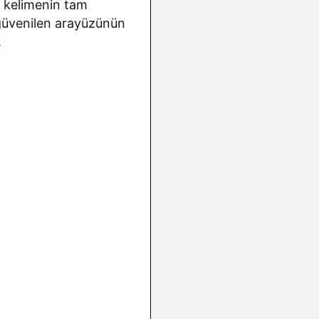
e kelimenin tam
a güvenilen arayüzünün
.