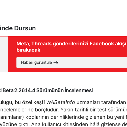
nde Dursun
Meta, Threads gönderilerinizi Facebook akış
bırakacak
Haberi görüntüle
id Beta 2.26.14.4 Sürümünün İncelenmesi
uluğu, bu özel keşfi
WABetaInfo
uzmanları tarafından t
 incelemelerine borçludur. Yakın tarihli bir test sürüm
anımlanır) kodlarının derinliklerinde gizlenen bu yeni 
yüzüne çıktı. Ana kullanıcı kitlesinden hâlâ gizlense d