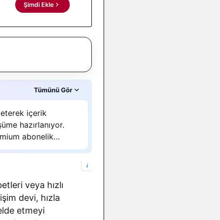
Şimdi Ekle
Tümünü Gör
eterek içerik
şüme hazırlanıyor.
remium abonelik
i
tleri veya hızlı
işim devi, hızla
elde etmeyi