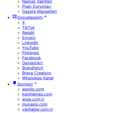
Namaz Vakitleri
Puan Durumları
Gazete Manşetleri
Sosyalleşelim
X
TikTok
Reddit
Envato
LinkedIn
YouTube
Pinterest
Facebook
DeviantArt
Brandfetch
Brave Creators
WhatsApp Kanal
Sponsor
appilix.com
kanthemes.com
ense.com.tr
munasip.com
vanhaber.com.tr