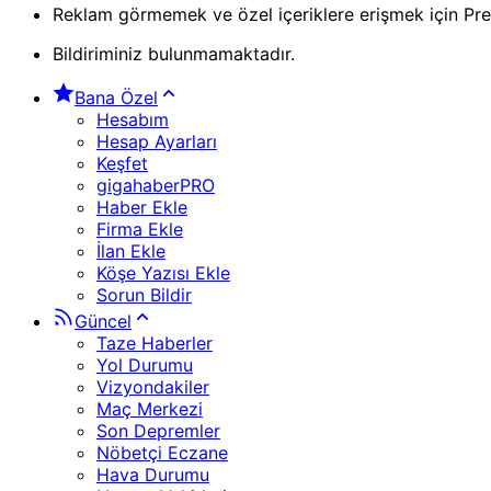
Reklam görmemek ve özel içeriklere erişmek için Pr
Bildiriminiz bulunmamaktadır.
Bana Özel
Hesabım
Hesap Ayarları
Keşfet
gigahaberPRO
Haber Ekle
Firma Ekle
İlan Ekle
Köşe Yazısı Ekle
Sorun Bildir
Güncel
Taze Haberler
Yol Durumu
Vizyondakiler
Maç Merkezi
Son Depremler
Nöbetçi Eczane
Hava Durumu