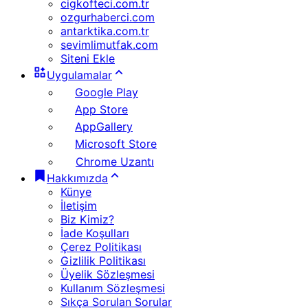
cigkofteci.com.tr
ozgurhaberci.com
antarktika.com.tr
sevimlimutfak.com
Siteni Ekle
Uygulamalar
Google Play
App Store
AppGallery
Microsoft Store
Chrome Uzantı
Hakkımızda
Künye
İletişim
Biz Kimiz?
İade Koşulları
Çerez Politikası
Gizlilik Politikası
Üyelik Sözleşmesi
Kullanım Sözleşmesi
Sıkça Sorulan Sorular