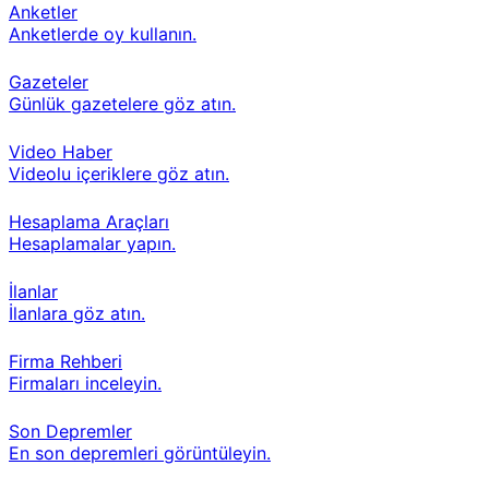
Anketler
Anketlerde oy kullanın.
Gazeteler
Günlük gazetelere göz atın.
Video Haber
Videolu içeriklere göz atın.
Hesaplama Araçları
Hesaplamalar yapın.
İlanlar
İlanlara göz atın.
Firma Rehberi
Firmaları inceleyin.
Son Depremler
En son depremleri görüntüleyin.