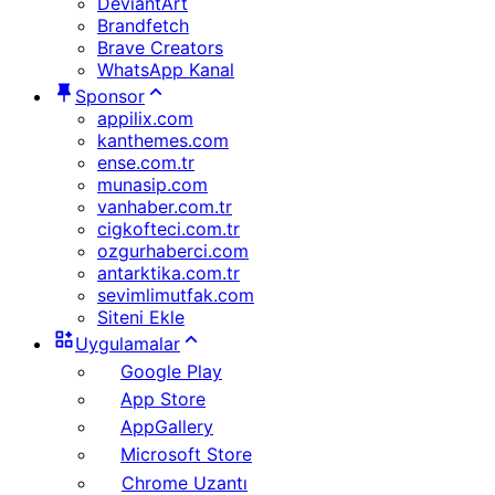
DeviantArt
Brandfetch
Brave Creators
WhatsApp Kanal
Sponsor
appilix.com
kanthemes.com
ense.com.tr
munasip.com
vanhaber.com.tr
cigkofteci.com.tr
ozgurhaberci.com
antarktika.com.tr
sevimlimutfak.com
Siteni Ekle
Uygulamalar
Google Play
App Store
AppGallery
Microsoft Store
Chrome Uzantı