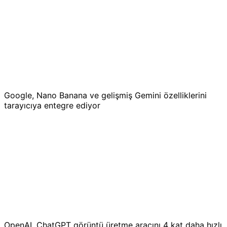
Google, Nano Banana ve gelişmiş Gemini özelliklerini
tarayıcıya entegre ediyor
OpenAI, ChatGPT görüntü üretme aracını 4 kat daha hızlı