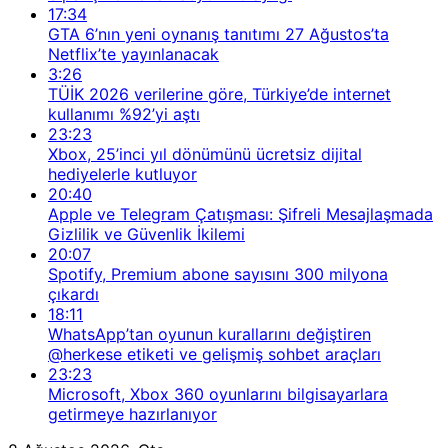
17:34
GTA 6’nın yeni oynanış tanıtımı 27 Ağustos’ta
Netflix’te yayınlanacak
3:26
TÜİK 2026 verilerine göre, Türkiye’de internet
kullanımı %92’yi aştı
23:23
Xbox, 25’inci yıl dönümünü ücretsiz dijital
hediyelerle kutluyor
20:40
Apple ve Telegram Çatışması: Şifreli Mesajlaşmada
Gizlilik ve Güvenlik İkilemi
20:07
Spotify, Premium abone sayısını 300 milyona
çıkardı
18:11
WhatsApp’tan oyunun kurallarını değiştiren
@herkese etiketi ve gelişmiş sohbet araçları
23:23
Microsoft, Xbox 360 oyunlarını bilgisayarlara
getirmeye hazırlanıyor