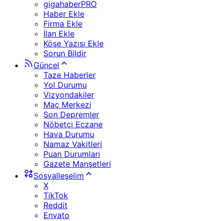
gigahaberPRO
Haber Ekle
Firma Ekle
İlan Ekle
Köşe Yazısı Ekle
Sorun Bildir
Güncel
Taze Haberler
Yol Durumu
Vizyondakiler
Maç Merkezi
Son Depremler
Nöbetçi Eczane
Hava Durumu
Namaz Vakitleri
Puan Durumları
Gazete Manşetleri
Sosyalleşelim
X
TikTok
Reddit
Envato