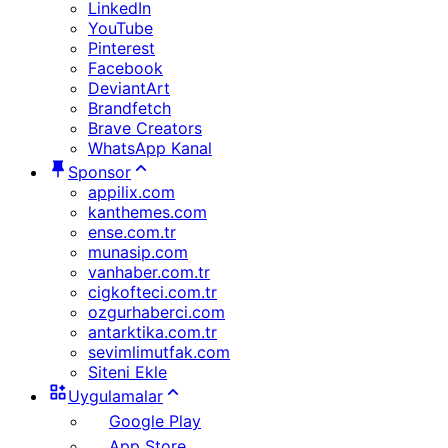
LinkedIn
YouTube
Pinterest
Facebook
DeviantArt
Brandfetch
Brave Creators
WhatsApp Kanal
Sponsor
appilix.com
kanthemes.com
ense.com.tr
munasip.com
vanhaber.com.tr
cigkofteci.com.tr
ozgurhaberci.com
antarktika.com.tr
sevimlimutfak.com
Siteni Ekle
Uygulamalar
Google Play
App Store