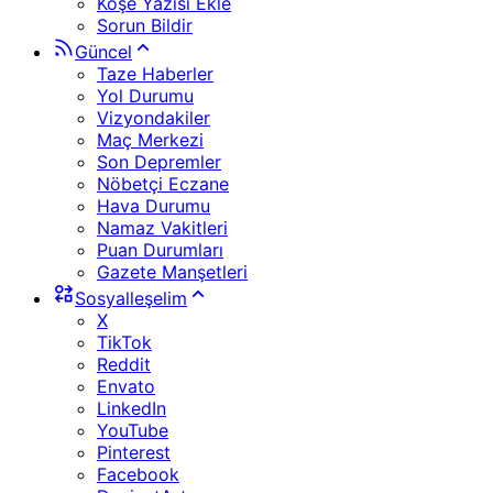
Köşe Yazısı Ekle
Sorun Bildir
Güncel
Taze Haberler
Yol Durumu
Vizyondakiler
Maç Merkezi
Son Depremler
Nöbetçi Eczane
Hava Durumu
Namaz Vakitleri
Puan Durumları
Gazete Manşetleri
Sosyalleşelim
X
TikTok
Reddit
Envato
LinkedIn
YouTube
Pinterest
Facebook