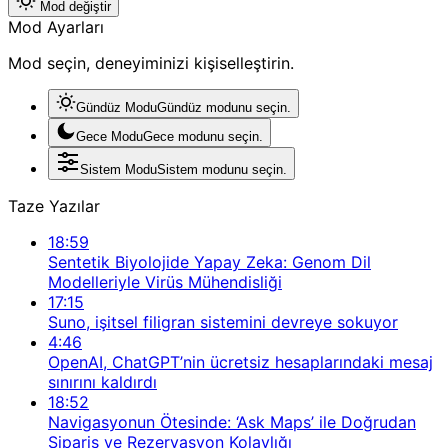
Mod değiştir
Mod Ayarları
Mod seçin, deneyiminizi kişiselleştirin.
Gündüz Modu
Gündüz modunu seçin.
Gece Modu
Gece modunu seçin.
Sistem Modu
Sistem modunu seçin.
Taze Yazılar
18:59
Sentetik Biyolojide Yapay Zeka: Genom Dil
Modelleriyle Virüs Mühendisliği
17:15
Suno, işitsel filigran sistemini devreye sokuyor
4:46
OpenAI, ChatGPT’nin ücretsiz hesaplarındaki mesaj
sınırını kaldırdı
18:52
Navigasyonun Ötesinde: ‘Ask Maps’ ile Doğrudan
Sipariş ve Rezervasyon Kolaylığı