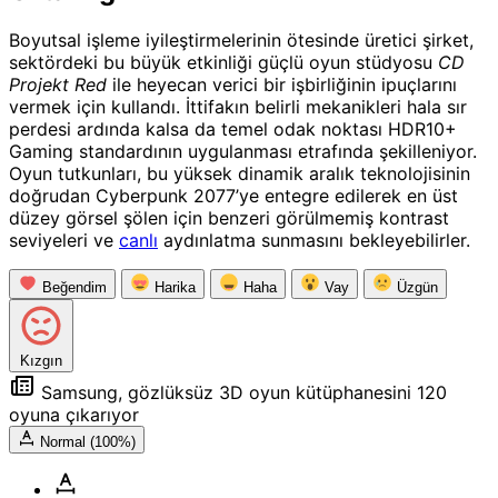
Boyutsal işleme iyileştirmelerinin ötesinde üretici şirket,
sektördeki bu büyük etkinliği güçlü oyun stüdyosu
CD
Projekt Red
ile heyecan verici bir işbirliğinin ipuçlarını
vermek için kullandı. İttifakın belirli mekanikleri hala sır
perdesi ardında kalsa da temel odak noktası HDR10+
Gaming standardının uygulanması etrafında şekilleniyor.
Oyun tutkunları, bu yüksek dinamik aralık teknolojisinin
doğrudan Cyberpunk 2077’ye entegre edilerek en üst
düzey görsel şölen için benzeri görülmemiş kontrast
seviyeleri ve
canlı
aydınlatma sunmasını bekleyebilirler.
Beğendim
Harika
Haha
Vay
Üzgün
Kızgın
Samsung, gözlüksüz 3D oyun kütüphanesini 120
oyuna çıkarıyor
Normal (100%)