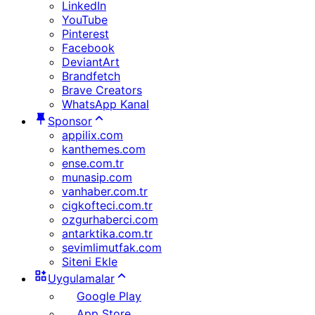
LinkedIn
YouTube
Pinterest
Facebook
DeviantArt
Brandfetch
Brave Creators
WhatsApp Kanal
Sponsor
appilix.com
kanthemes.com
ense.com.tr
munasip.com
vanhaber.com.tr
cigkofteci.com.tr
ozgurhaberci.com
antarktika.com.tr
sevimlimutfak.com
Siteni Ekle
Uygulamalar
Google Play
App Store