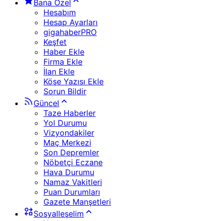
Bana Özel
Hesabım
Hesap Ayarları
gigahaberPRO
Keşfet
Haber Ekle
Firma Ekle
İlan Ekle
Köşe Yazısı Ekle
Sorun Bildir
Güncel
Taze Haberler
Yol Durumu
Vizyondakiler
Maç Merkezi
Son Depremler
Nöbetçi Eczane
Hava Durumu
Namaz Vakitleri
Puan Durumları
Gazete Manşetleri
Sosyalleşelim