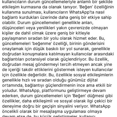
kullanıcıların durum güncellemeleriyle anlamlı bir şekilde
etkileşim kurmasına da olanak tanıyor. ‘Beğen’ özelliğinin
kullanıma sunulması, kullanıcıların WhatsApp’ta nasıl
bağlantı kurdukları üzerinde daha geniş bir etkiye sahip
olabilir. Durum güncellemeleri genellikle anları,
düşünceleri veya yenilikleri yakın çevrenizde olmayan
kişiler de dahil olmak üzere geniş bir kitleyle
paylaşmanın sıradan bir yolu olarak hizmet eder. Bu,
güncellemeleri ‘beğenme’ özelliği, birinin gönderisini
onaylamak için düşük baskılı bir yol sunarak, genellikle
doğrudan konuşmalara katılmayan kullanıcılar arasındaki
bağlantıları potansiyel olarak güçlendiriyor. Bu özellik,
doğrudan mesaj göndermeyi tercih etmeyen ancak yine
de içeriği takdir ettiklerini göstermek isteyen kullanıcılar
için özellikle değerlidir. Bu, özellikle sosyal etkileşimlerin
genellikle hızlı ve sıradan olduğu günümüz dijital
ortamında, bağlantıyı güçlendirmenin ince ama etkili bir
yoludur. WhatsApp, platformunu geliştirmeye devam
ederken, durum güncellemeleri için ‘Beğen’ düğmesi gibi
özellikler, daha etkileşimli ve sosyal olarak ilgi çekici bir
deneyime doğru bir geçişin sinyalini veriyor. WhatsApp
öncelikli olarak bir mesajlaşma uygulaması olmaya
devam etse de, bu küçük geliştirmeler, kullanıcı