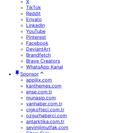
X
TikTok
Reddit
Envato
LinkedIn
YouTube
Pinterest
Facebook
DeviantArt
Brandfetch
Brave Creators
WhatsApp Kanal
Sponsor
appilix.com
kanthemes.com
ense.com.tr
munasip.com
vanhaber.com.tr
cigkofteci.com.tr
ozgurhaberci.com
antarktika.com.tr
sevimlimutfak.com