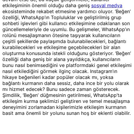
etkileşiminin önemli olduğu daha geniş
sosyal medya
ekosisteminde rekabet etmesine yardımcı oluyor. ‘Beğen’
özelliği, WhatsApp’ın Topluluklar ve geliştirilmiş grup
sohbeti işlevleri gibi kullanıcı etkileşimine odaklanan son
güncellemeleriyle de uyumlu. Bu gelişmeler, WhatsApp’ın
rolünü mesajlaşmanın ötesine taşıyarak kullanıcıların
çeşitli şekillerde paylaşımda bulunabilecekleri, bağlantı
kurabilecekleri ve etkileşime geçebilecekleri bir alan
oluşturma konusunda istekli olduğunu gösteriyor. ‘Beğen’
özelliği daha geniş bir alana yayıldıkça, kullanıcıların
bunu nasıl benimsediğini ve platformdaki genel etkileşimi
nasıl etkilediğini görmek ilginç olacak. Instagram’ın
hikaye beğenileri kadar popüler olacak mı, yoksa
bağlantı kurmanın daha sessiz, daha ince bir yolu olarak
mı hizmet edecek? Bunu sadece zaman gösterecek.
Şimdilik, ‘Beğen’ düğmesinin getirilmesi, WhatsApp’ta
etkileşim kurma şeklimizi geliştiren ve temel mesajlaşma
deneyimini zorlamadan kişilerimizle etkileşim kurmanın
basit ama önemli bir yolunu sunan hoş bir eklenti olabilir.