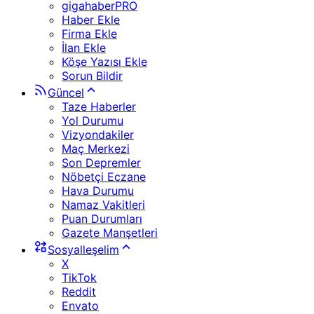
gigahaberPRO
Haber Ekle
Firma Ekle
İlan Ekle
Köşe Yazısı Ekle
Sorun Bildir
Güncel
Taze Haberler
Yol Durumu
Vizyondakiler
Maç Merkezi
Son Depremler
Nöbetçi Eczane
Hava Durumu
Namaz Vakitleri
Puan Durumları
Gazete Manşetleri
Sosyalleşelim
X
TikTok
Reddit
Envato