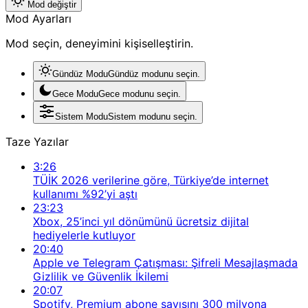
Mod değiştir
Mod Ayarları
Mod seçin, deneyimini kişiselleştirin.
Gündüz Modu
Gündüz modunu seçin.
Gece Modu
Gece modunu seçin.
Sistem Modu
Sistem modunu seçin.
Taze Yazılar
3:26
TÜİK 2026 verilerine göre, Türkiye’de internet
kullanımı %92’yi aştı
23:23
Xbox, 25’inci yıl dönümünü ücretsiz dijital
hediyelerle kutluyor
20:40
Apple ve Telegram Çatışması: Şifreli Mesajlaşmada
Gizlilik ve Güvenlik İkilemi
20:07
Spotify, Premium abone sayısını 300 milyona