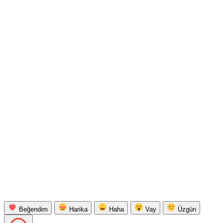
Beğendim
Harika
Haha
Vay
Üzgün