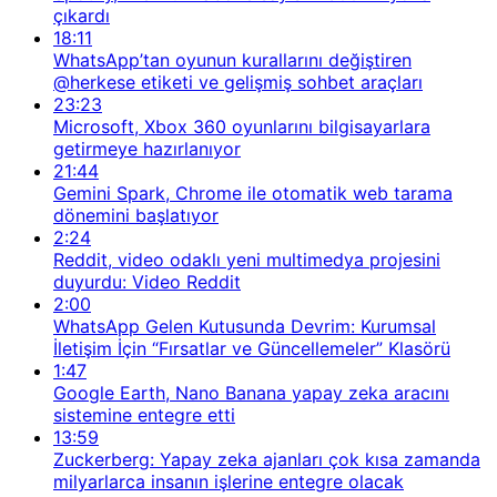
çıkardı
18:11
WhatsApp’tan oyunun kurallarını değiştiren
@herkese etiketi ve gelişmiş sohbet araçları
23:23
Microsoft, Xbox 360 oyunlarını bilgisayarlara
getirmeye hazırlanıyor
21:44
Gemini Spark, Chrome ile otomatik web tarama
dönemini başlatıyor
2:24
Reddit, video odaklı yeni multimedya projesini
duyurdu: Video Reddit
2:00
WhatsApp Gelen Kutusunda Devrim: Kurumsal
İletişim İçin “Fırsatlar ve Güncellemeler” Klasörü
1:47
Google Earth, Nano Banana yapay zeka aracını
sistemine entegre etti
13:59
Zuckerberg: Yapay zeka ajanları çok kısa zamanda
milyarlarca insanın işlerine entegre olacak