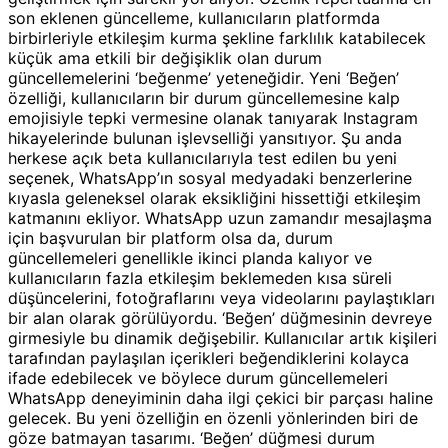
son eklenen güncelleme, kullanıcıların platformda
birbirleriyle etkileşim kurma şekline farklılık katabilecek
küçük ama etkili bir değişiklik olan durum
güncellemelerini ‘beğenme’ yeteneğidir. Yeni ‘Beğen’
özelliği, kullanıcıların bir durum güncellemesine kalp
emojisiyle tepki vermesine olanak tanıyarak Instagram
hikayelerinde bulunan işlevselliği yansıtıyor. Şu anda
herkese açık beta kullanıcılarıyla test edilen bu yeni
seçenek, WhatsApp’ın sosyal medyadaki benzerlerine
kıyasla geleneksel olarak eksikliğini hissettiği etkileşim
katmanını ekliyor. WhatsApp uzun zamandır mesajlaşma
için başvurulan bir platform olsa da, durum
güncellemeleri genellikle ikinci planda kalıyor ve
kullanıcıların fazla etkileşim beklemeden kısa süreli
düşüncelerini, fotoğraflarını veya videolarını paylaştıkları
bir alan olarak görülüyordu. ‘Beğen’ düğmesinin devreye
girmesiyle bu dinamik değişebilir. Kullanıcılar artık kişileri
tarafından paylaşılan içerikleri beğendiklerini kolayca
ifade edebilecek ve böylece durum güncellemeleri
WhatsApp deneyiminin daha ilgi çekici bir parçası haline
gelecek. Bu yeni özelliğin en özenli yönlerinden biri de
göze batmayan tasarımı. ‘Beğen’ düğmesi durum