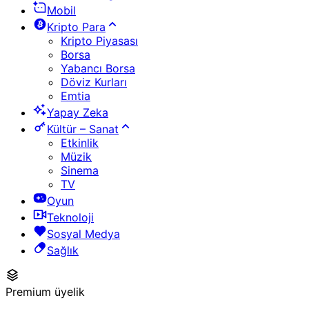
Mobil
Kripto Para
Kripto Piyasası
Borsa
Yabancı Borsa
Döviz Kurları
Emtia
Yapay Zeka
Kültür – Sanat
Etkinlik
Müzik
Sinema
TV
Oyun
Teknoloji
Sosyal Medya
Sağlık
Premium üyelik