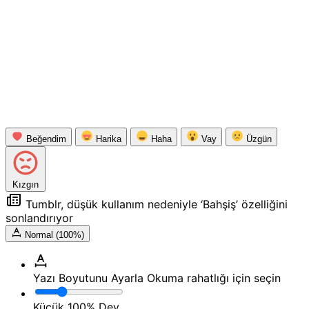
Beğendim
Harika
Haha
Vay
Üzgün
Kızgın
Tumblr, düşük kullanım nedeniyle ‘Bahşiş’ özelliğini
sonlandırıyor
Normal (100%)
Yazı Boyutunu Ayarla
Okuma rahatlığı için seçin
Küçük
100%
Dev