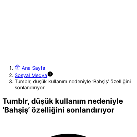
ve Rezervasyon Kolaylığı
17:34
GTA 6’nın yeni oynanış tanıtımı 27 Ağustos’ta Netflix’te
yayınlanacak
3:26
TÜİK 2026 verilerine göre, Türkiye’de internet kullanımı
%92’yi aştı
23:23
Xbox, 25’inci yıl dönümünü ücretsiz dijital hediyelerle
kutluyor
20:40
Ana Sayfa
Apple ve Telegram Çatışması: Şifreli Mesajlaşmada
Sosyal Medya
Gizlilik ve Güvenlik İkilemi
Tumblr, düşük kullanım nedeniyle ‘Bahşiş’ özelliğini
2:34
sonlandırıyor
Apple, 2026 yılında üst düzey akıllı telefon pazarının
yüzde 65’ine hükmetmeyi başardı
Tumblr, düşük kullanım nedeniyle
‘Bahşiş’ özelliğini sonlandırıyor