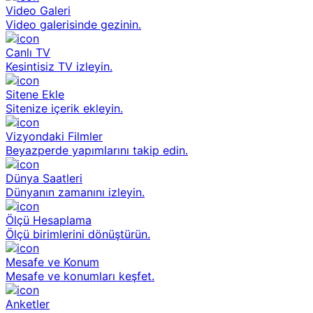
Video Galeri
Video galerisinde gezinin.
Canlı TV
Kesintisiz TV izleyin.
Sitene Ekle
Sitenize içerik ekleyin.
Vizyondaki Filmler
Beyazperde yapımlarını takip edin.
Dünya Saatleri
Dünyanın zamanını izleyin.
Ölçü Hesaplama
Ölçü birimlerini dönüştürün.
Mesafe ve Konum
Mesafe ve konumları keşfet.
Anketler