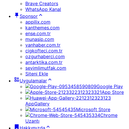
Brave Creators
WhatsApp Kanal
Sponsor
appilix.com
kanthemes.com
ense.com.tr
munasip.com
vanhaber.com.tr
cigkofteci.com.tr
ozgurhaberci.com
antarktika.com.tr
sevimlimutfak.com
Siteni Ekle
Uygulamalar
Google Play
App Store
AppGallery
Microsoft Store
Chrome
Uzantı
Hakkımızda