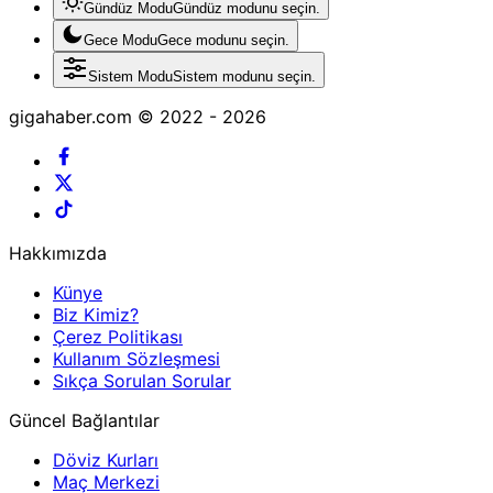
Gündüz Modu
Gündüz modunu seçin.
Gece Modu
Gece modunu seçin.
Sistem Modu
Sistem modunu seçin.
gigahaber.com © 2022 - 2026
Hakkımızda
Künye
Biz Kimiz?
Çerez Politikası
Kullanım Sözleşmesi
Sıkça Sorulan Sorular
Güncel Bağlantılar
Döviz Kurları
Maç Merkezi