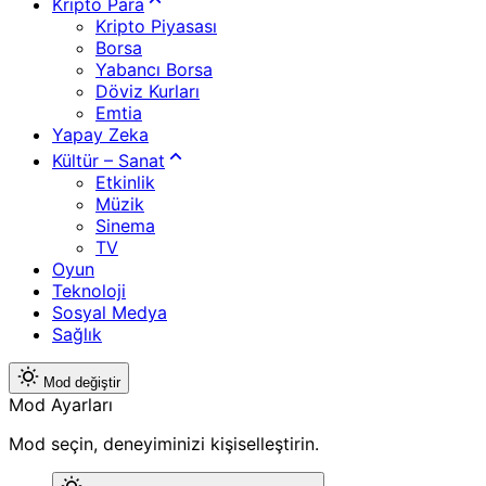
Kripto Para
Kripto Piyasası
Borsa
Yabancı Borsa
Döviz Kurları
Emtia
Yapay Zeka
Kültür – Sanat
Etkinlik
Müzik
Sinema
TV
Oyun
Teknoloji
Sosyal Medya
Sağlık
Mod değiştir
Mod Ayarları
Mod seçin, deneyiminizi kişiselleştirin.