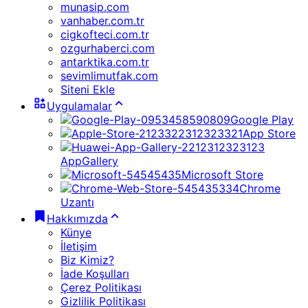
munasip.com
vanhaber.com.tr
cigkofteci.com.tr
ozgurhaberci.com
antarktika.com.tr
sevimlimutfak.com
Siteni Ekle
Uygulamalar
Google Play
App Store
AppGallery
Microsoft Store
Chrome
Uzantı
Hakkımızda
Künye
İletişim
Biz Kimiz?
İade Koşulları
Çerez Politikası
Gizlilik Politikası