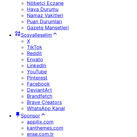
Nöbetçi Eczane
Hava Durumu
Namaz Vakitleri
Puan Durumları
Gazete Manşetleri
Sosyalleşelim
X
TikTok
Reddit
Envato
LinkedIn
YouTube
Pinterest
Facebook
DeviantArt
Brandfetch
Brave Creators
WhatsApp Kanal
Sponsor
appilix.com
kanthemes.com
ense.com.tr