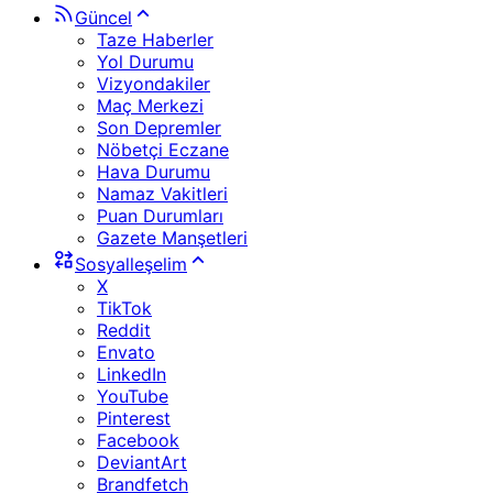
Güncel
Taze Haberler
Yol Durumu
Vizyondakiler
Maç Merkezi
Son Depremler
Nöbetçi Eczane
Hava Durumu
Namaz Vakitleri
Puan Durumları
Gazete Manşetleri
Sosyalleşelim
X
TikTok
Reddit
Envato
LinkedIn
YouTube
Pinterest
Facebook
DeviantArt
Brandfetch