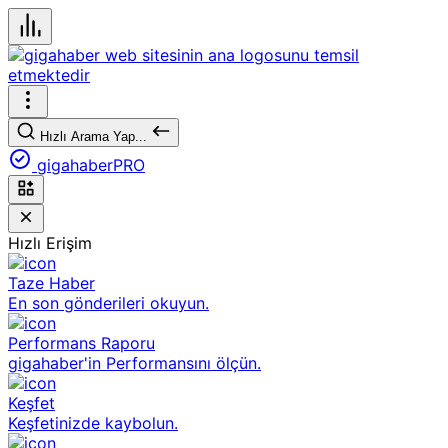
Hızlı Arama Yap...
gigahaberPRO
Hızlı Erişim
Taze Haber
En son gönderileri okuyun.
Performans Raporu
gigahaber'in Performansını ölçün.
Keşfet
Keşfetinizde kaybolun.