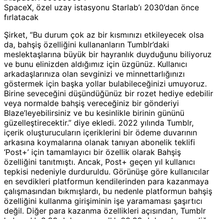
SpaceX, özel uzay istasyonu Starlab’ı 2030’dan önce
fırlatacak
Şirket, “Bu durum çok az bir kısmınızı etkileyecek olsa
da, bahşiş özelliğini kullananların Tumblr’daki
meslektaşlarına büyük bir hayranlık duyduğunu biliyoruz
ve bunu elinizden aldığımız için üzgünüz. Kullanıcı
arkadaşlarınıza olan sevginizi ve minnettarlığınızı
göstermek için başka yollar bulabileceğinizi umuyoruz.
Birine seveceğini düşündüğünüz bir rozet hediye edebilir
veya normalde bahşiş vereceğiniz bir gönderiyi
Blaze’leyebilirsiniz ve bu kesinlikle birinin gününü
güzelleştirecektir.” diye ekledi. 2022 yılında Tumblr,
içerik oluşturucuların içeriklerini bir ödeme duvarının
arkasına koymalarına olanak tanıyan abonelik teklifi
‘Post+’ için tamamlayıcı bir özellik olarak Bahşiş
özelliğini tanıtmıştı. Ancak, Post+ geçen yıl kullanıcı
tepkisi nedeniyle durduruldu. Görünüşe göre kullanıcılar
en sevdikleri platformun kendilerinden para kazanmaya
çalışmasından bıkmışlardı, bu nedenle platformun bahşiş
özelliğini kullanma girişiminin işe yaramaması şaşırtıcı
değil. Diğer para kazanma özellikleri açısından, Tumblr