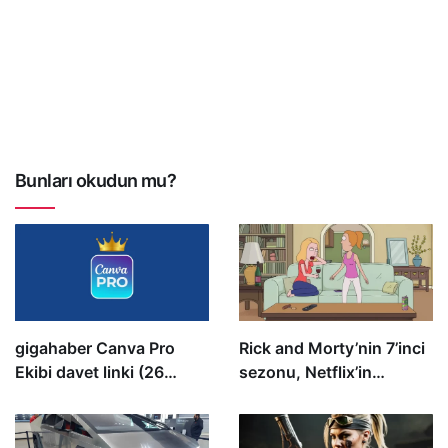
Bunları okudun mu?
gigahaber Canva Pro
Rick and Morty’nin 7’inci
Ekibi davet linki (26
sezonu, Netflix’in
Şubat 2024’e kadar
“Beklemeye Değer
geçerli)
İçerikler” listesine girdi