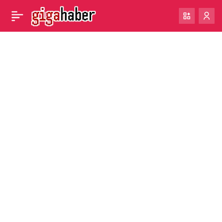
X, Hitler’i öven tartışmalı
0
Paylaş
bir hesaba altın onay tiki
verdi