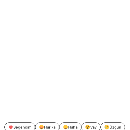
Beğendim
Harika
Haha
Vay
Üzgün