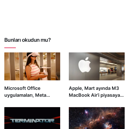
Bunları okudun mu?
Microsoft Office
Apple, Mart ayında M3
uygulamaları, Meta
MacBook Air’i piyasaya
Quest VR başlıklarına
sürebilir ve iPad serisini
geliyor
yeni iPad Pro ve iPad Air
ile geliştirebilir