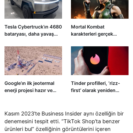
Tesla Cybertruck’ın 4680
Mortal Kombat
bataryası, daha yavaş
karakterleri gerçek
şarj hızı konusunda
hayatta olsaydı
endişeleri artırıyor
Google’ın ilk jeotermal
Tinder profilleri, ‘rizz-
enerji projesi hazır ve
first’ olarak yeniden
çalışıyor
tasarlandı
Kasım 2023’te Business Insider aynı özelliğin bir
denemesini tespit etti. “TikTok Shop’ta benzer
ürünleri bul” özelliğinin görüntülerini içeren