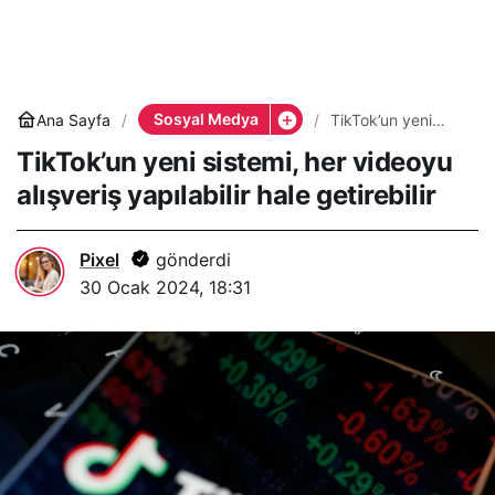
Sosyal Medya
Ana Sayfa
TikTok’un yeni
sistemi, her
TikTok’un yeni sistemi, her videoyu
videoyu alışveriş
yapılabilir hale
alışveriş yapılabilir hale getirebilir
getirebilir
Pixel
gönderdi
30 Ocak 2024, 18:31