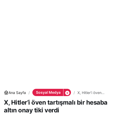
Sosyal Medya
Ana Sayfa
X, Hitler’i öven
tartışmalı bir
X, Hitler’i öven tartışmalı bir hesaba
hesaba altın onay
tiki verdi
altın onay tiki verdi