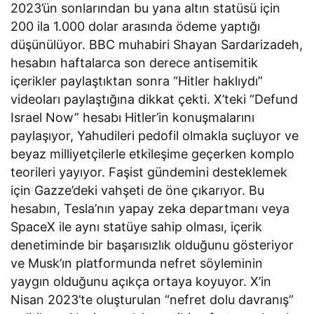
2023’ün sonlarından bu yana altın statüsü için
200 ila 1.000 dolar arasında ödeme yaptığı
düşünülüyor. BBC muhabiri Shayan Sardarizadeh,
hesabın haftalarca son derece antisemitik
içerikler paylaştıktan sonra “Hitler haklıydı”
videoları paylaştığına dikkat çekti. X’teki “Defund
Israel Now” hesabı Hitler’in konuşmalarını
paylaşıyor, Yahudileri pedofil olmakla suçluyor ve
beyaz milliyetçilerle etkileşime geçerken komplo
teorileri yayıyor. Faşist gündemini desteklemek
için Gazze’deki vahşeti de öne çıkarıyor. Bu
hesabın, Tesla’nın yapay zeka departmanı veya
SpaceX ile aynı statüye sahip olması, içerik
denetiminde bir başarısızlık olduğunu gösteriyor
ve Musk’ın platformunda nefret söyleminin
yaygın olduğunu açıkça ortaya koyuyor. X’in
Nisan 2023’te oluşturulan “nefret dolu davranış”