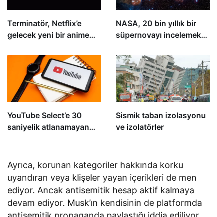
Terminatör, Netflix’e
NASA, 20 bin yıllık bir
gelecek yeni bir anime
süpernovayı incelemek
dizisiyle geri döndü
üzere roket fırlatıyor
YouTube Select’e 30
Sismik taban izolasyonu
saniyelik atlanamayan
ve izolatörler
reklamlar geliyor
Ayrıca, korunan kategoriler hakkında korku
uyandıran veya klişeler yayan içerikleri de men
ediyor. Ancak antisemitik hesap aktif kalmaya
devam ediyor. Musk’ın kendisinin de platformda
antisemitik propaganda paylaştığı iddia ediliyor.