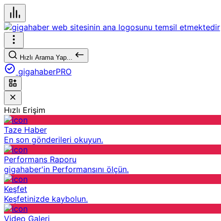
Hızlı Arama Yap...
gigahaberPRO
Hızlı Erişim
Taze Haber
En son gönderileri okuyun.
Performans Raporu
gigahaber'in Performansını ölçün.
Keşfet
Keşfetinizde kaybolun.
Video Galeri