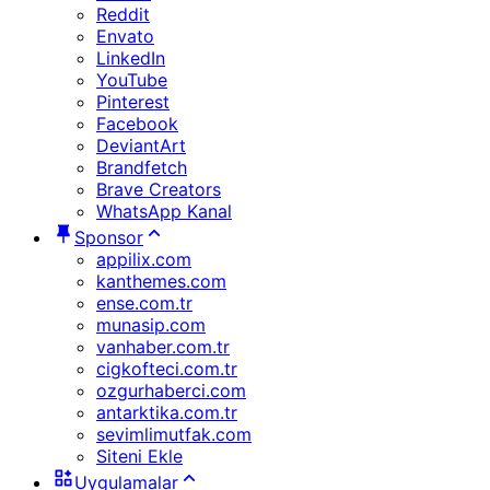
Reddit
Envato
LinkedIn
YouTube
Pinterest
Facebook
DeviantArt
Brandfetch
Brave Creators
WhatsApp Kanal
Sponsor
appilix.com
kanthemes.com
ense.com.tr
munasip.com
vanhaber.com.tr
cigkofteci.com.tr
ozgurhaberci.com
antarktika.com.tr
sevimlimutfak.com
Siteni Ekle
Uygulamalar