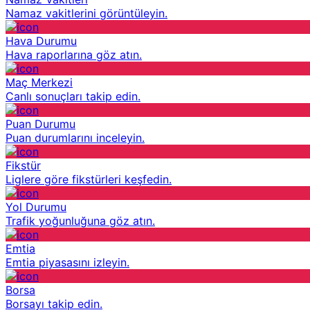
Namaz vakitlerini görüntüleyin.
Hava Durumu
Hava raporlarına göz atın.
Maç Merkezi
Canlı sonuçları takip edin.
Puan Durumu
Puan durumlarını inceleyin.
Fikstür
Liglere göre fikstürleri keşfedin.
Yol Durumu
Trafik yoğunluğuna göz atın.
Emtia
Emtia piyasasını izleyin.
Borsa
Borsayı takip edin.