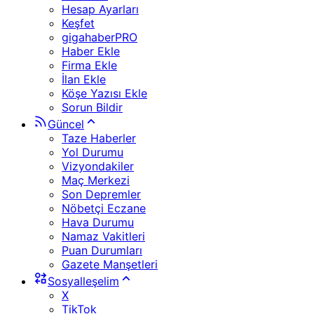
Hesap Ayarları
Keşfet
gigahaberPRO
Haber Ekle
Firma Ekle
İlan Ekle
Köşe Yazısı Ekle
Sorun Bildir
Güncel
Taze Haberler
Yol Durumu
Vizyondakiler
Maç Merkezi
Son Depremler
Nöbetçi Eczane
Hava Durumu
Namaz Vakitleri
Puan Durumları
Gazete Manşetleri
Sosyalleşelim
X
TikTok