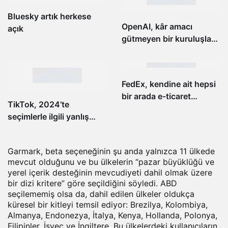
Bluesky artık herkese
OpenAI, kâr amacı
açık
gütmeyen bir kuruluşla
ortaklık kurdu
FedEx, kendine ait hepsi
bir arada e-ticaret
TikTok, 2024’te
platformunu kuruyor
seçimlerle ilgili yanlış
bilgilere karşı koyma
planını detaylandırıyor
Garmark, beta seçeneğinin şu anda yalnızca 11 ülkede
mevcut olduğunu ve bu ülkelerin “pazar büyüklüğü ve
yerel içerik desteğinin mevcudiyeti dahil olmak üzere
bir dizi kritere” göre seçildiğini söyledi. ABD
seçilememiş olsa da, dahil edilen ülkeler oldukça
küresel bir kitleyi temsil ediyor: Brezilya, Kolombiya,
Almanya, Endonezya, İtalya, Kenya, Hollanda, Polonya,
Filipinler, İsveç ve İngiltere. Bu ülkelerdeki kullanıcıların