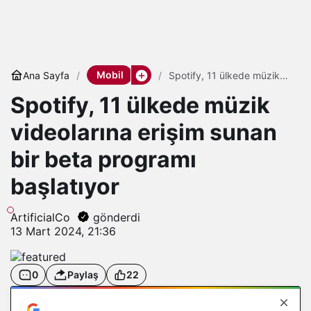
Mobil
Ana Sayfa
Spotify, 11 ülkede müzik
videolarına erişim sunan bir
Spotify, 11 ülkede müzik
beta programı başlatıyor
videolarına erişim sunan
bir beta programı
başlatıyor
ArtificialCo
gönderdi
13 Mart 2024, 21:36
0
Paylaş
22