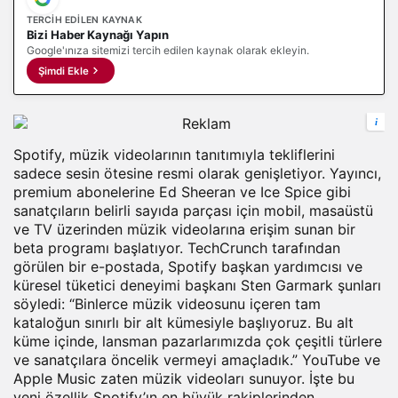
TERCIH EDILEN KAYNAK
Bizi Haber Kaynağı Yapın
Google'ınıza sitemizi tercih edilen kaynak olarak ekleyin.
Şimdi Ekle
i
Spotify, müzik videolarının tanıtımıyla tekliflerini
sadece sesin ötesine resmi olarak genişletiyor. Yayıncı,
premium abonelerine Ed Sheeran ve Ice Spice gibi
sanatçıların belirli sayıda parçası için
mobil
, masaüstü
ve TV üzerinden müzik videolarına erişim sunan bir
beta programı başlatıyor. TechCrunch tarafından
görülen bir e-postada, Spotify başkan yardımcısı ve
küresel tüketici deneyimi başkanı Sten Garmark şunları
söyledi: “Binlerce müzik videosunu içeren tam
kataloğun sınırlı bir alt kümesiyle başlıyoruz. Bu alt
küme içinde, lansman pazarlarımızda çok çeşitli türlere
ve sanatçılara öncelik vermeyi amaçladık.” YouTube ve
Apple Music zaten müzik videoları sunuyor. İşte bu
yeni özellik Spotify’ın en büyük rakiplerinden