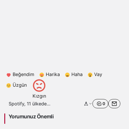
Beğendim
Harika
Haha
Vay
Üzgün
Kızgın
Spotify, 11 ülkede
0
müzik videolarına
erişim sunan bir beta
Yorumunuz Önemli
programı başlatıyor