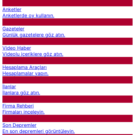
Anketler
Anketlerde oy kullanın.
Gazeteler
Günlük gazetelere göz atın.
Video Haber
Videolu içeriklere göz atın.
Hesaplama Araçları
Hesaplamalar yapın.
İlanlar
İlanlara göz atın.
Firma Rehberi
Firmaları inceleyin.
Son Depremler
En son depremleri görüntüleyin.