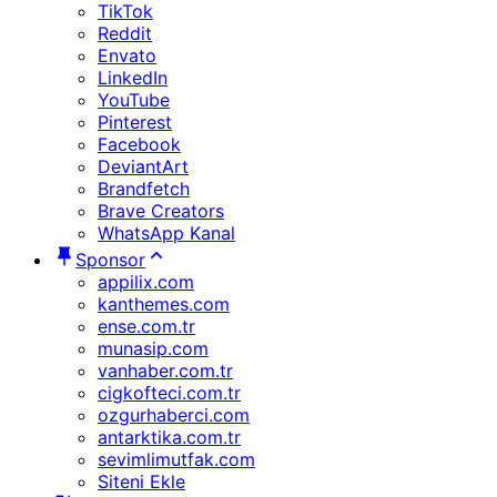
TikTok
Reddit
Envato
LinkedIn
YouTube
Pinterest
Facebook
DeviantArt
Brandfetch
Brave Creators
WhatsApp Kanal
Sponsor
appilix.com
kanthemes.com
ense.com.tr
munasip.com
vanhaber.com.tr
cigkofteci.com.tr
ozgurhaberci.com
antarktika.com.tr
sevimlimutfak.com
Siteni Ekle