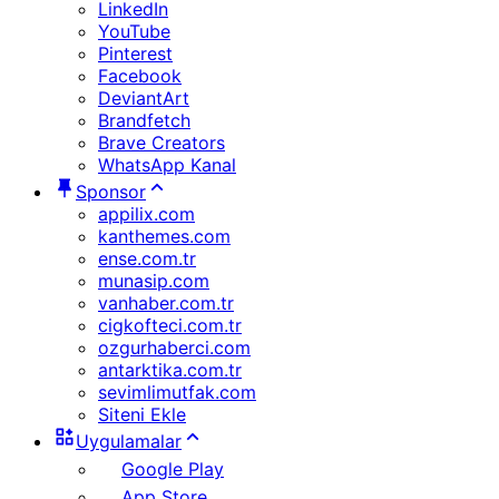
LinkedIn
YouTube
Pinterest
Facebook
DeviantArt
Brandfetch
Brave Creators
WhatsApp Kanal
Sponsor
appilix.com
kanthemes.com
ense.com.tr
munasip.com
vanhaber.com.tr
cigkofteci.com.tr
ozgurhaberci.com
antarktika.com.tr
sevimlimutfak.com
Siteni Ekle
Uygulamalar
Google Play
App Store