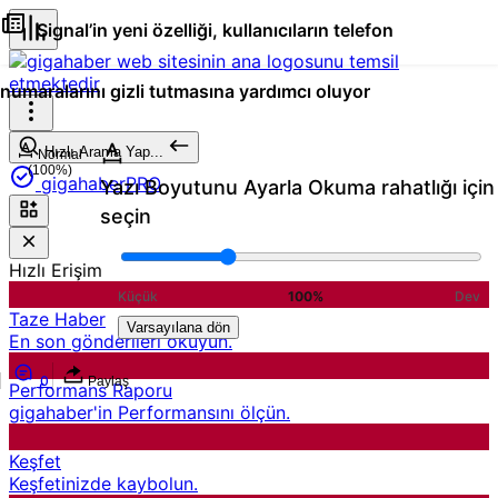
Signal’in yeni özelliği, kullanıcıların telefon
numaralarını gizli tutmasına yardımcı oluyor
Hızlı Arama Yap...
Normal
(100%)
gigahaberPRO
Yazı Boyutunu Ayarla
Okuma rahatlığı için
seçin
Hızlı Erişim
Küçük
100%
Dev
Taze Haber
Varsayılana dön
En son gönderileri okuyun.
0
Paylaş
Performans Raporu
gigahaber'in Performansını ölçün.
Keşfet
Keşfetinizde kaybolun.