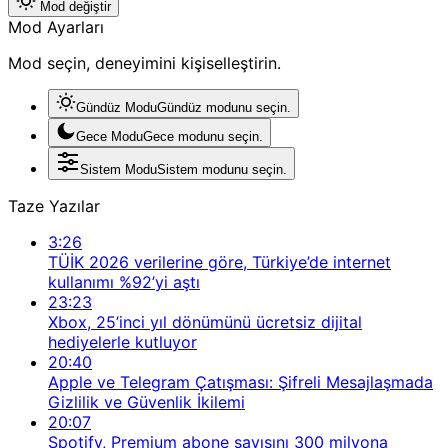
Mod değiştir
Mod Ayarları
Mod seçin, deneyimini kişiselleştirin.
Gündüz Modu
Gündüz modunu seçin.
Gece Modu
Gece modunu seçin.
Sistem Modu
Sistem modunu seçin.
Taze Yazılar
3:26
TÜİK 2026 verilerine göre, Türkiye’de internet
kullanımı %92’yi aştı
23:23
Xbox, 25’inci yıl dönümünü ücretsiz dijital
hediyelerle kutluyor
20:40
Apple ve Telegram Çatışması: Şifreli Mesajlaşmada
Gizlilik ve Güvenlik İkilemi
20:07
Spotify, Premium abone sayısını 300 milyona