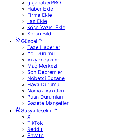
gigahaberPRO
Haber Ekle
Firma Ekle
İlan Ekle
Köşe Yazısı Ekle
Sorun Bildir
Güncel
Taze Haberler
Yol Durumu
Vizyondakiler
Maç Merkezi
Son Depremler
Nöbetçi Eczane
Hava Durumu
Namaz Vakitleri
Puan Durumları
Gazete Manşetleri
Sosyalleşelim
X
TikTok
Reddit
Envato