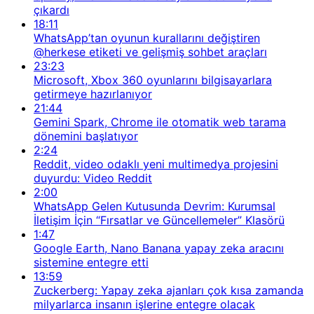
çıkardı
18:11
WhatsApp’tan oyunun kurallarını değiştiren
@herkese etiketi ve gelişmiş sohbet araçları
23:23
Microsoft, Xbox 360 oyunlarını bilgisayarlara
getirmeye hazırlanıyor
21:44
Gemini Spark, Chrome ile otomatik web tarama
dönemini başlatıyor
2:24
Reddit, video odaklı yeni multimedya projesini
duyurdu: Video Reddit
2:00
WhatsApp Gelen Kutusunda Devrim: Kurumsal
İletişim İçin “Fırsatlar ve Güncellemeler” Klasörü
1:47
Google Earth, Nano Banana yapay zeka aracını
sistemine entegre etti
13:59
Zuckerberg: Yapay zeka ajanları çok kısa zamanda
milyarlarca insanın işlerine entegre olacak