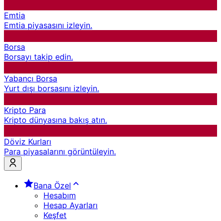
Emtia
Emtia piyasasını izleyin.
Borsa
Borsayı takip edin.
Yabancı Borsa
Yurt dışı borsasını izleyin.
Kripto Para
Kripto dünyasına bakış atın.
Döviz Kurları
Para piyasalarını görüntüleyin.
Bana Özel
Hesabım
Hesap Ayarları
Keşfet