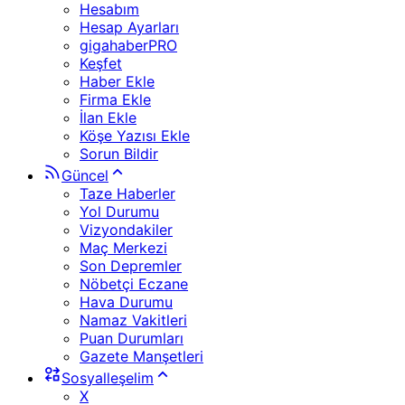
Hesabım
Hesap Ayarları
gigahaberPRO
Keşfet
Haber Ekle
Firma Ekle
İlan Ekle
Köşe Yazısı Ekle
Sorun Bildir
Güncel
Taze Haberler
Yol Durumu
Vizyondakiler
Maç Merkezi
Son Depremler
Nöbetçi Eczane
Hava Durumu
Namaz Vakitleri
Puan Durumları
Gazete Manşetleri
Sosyalleşelim
X