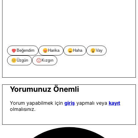
Beğendim
Harika
Haha
Vay
Üzgün
Kızgın
Yorumunuz Önemli
Yorum yapabilmek için
giriş
yapmalı veya
kayıt
olmalısınız.