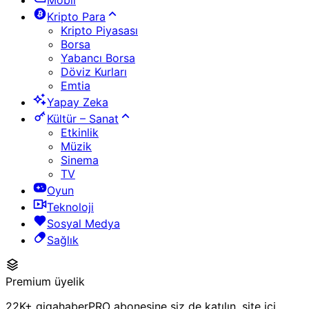
Kripto Para
Kripto Piyasası
Borsa
Yabancı Borsa
Döviz Kurları
Emtia
Yapay Zeka
Kültür – Sanat
Etkinlik
Müzik
Sinema
TV
Oyun
Teknoloji
Sosyal Medya
Sağlık
Premium üyelik
22K+ gigahaberPRO abonesine siz de katılın, site içi