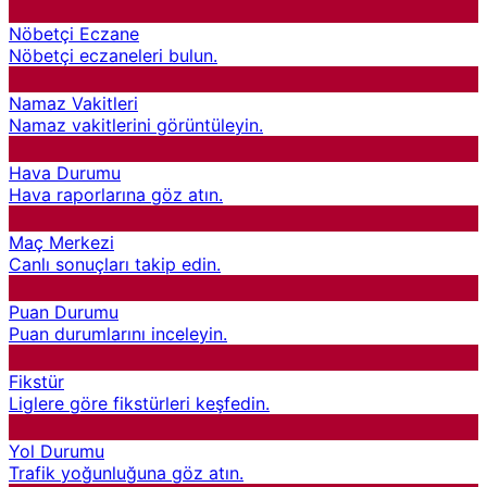
Nöbetçi Eczane
Nöbetçi eczaneleri bulun.
Namaz Vakitleri
Namaz vakitlerini görüntüleyin.
Hava Durumu
Hava raporlarına göz atın.
Maç Merkezi
Canlı sonuçları takip edin.
Puan Durumu
Puan durumlarını inceleyin.
Fikstür
Liglere göre fikstürleri keşfedin.
Yol Durumu
Trafik yoğunluğuna göz atın.