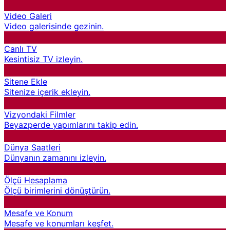
Video Galeri
Video galerisinde gezinin.
Canlı TV
Kesintisiz TV izleyin.
Sitene Ekle
Sitenize içerik ekleyin.
Vizyondaki Filmler
Beyazperde yapımlarını takip edin.
Dünya Saatleri
Dünyanın zamanını izleyin.
Ölçü Hesaplama
Ölçü birimlerini dönüştürün.
Mesafe ve Konum
Mesafe ve konumları keşfet.