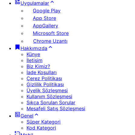
Uygulamalar
Google Play
App Store
AppGallery
Microsoft Store
Chrome Uzantı
Hakkımızda
Künye
İletişim
Biz Kimiz?
İade Koşulları
Çerez Politikası
Gizlilik Politikası
Üyelik Sözleşmesi
Kullanım Sözleşmesi
Sıkça Sorulan Sorular
Mesafeli Satış Sözleşmesi
Genel
Süper Kategori
Kod Kategori
Mobil