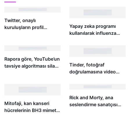
Twitter, onaylı
Yapay zeka programı
kuruluşların profil
kullanılarak influenza
biyografilerinde iş ilanları
tedavisi için birden fazla
yayınlamasına izin
ilaç hedefi belirlendi
verecek
Rapora göre, YouTube’un
Tinder, fotoğraf
tavsiye algoritması silah
doğrulamasına video
kullanım videolarına
selfie’leri de ilave ediyor
yönlendiriyor
Rick and Morty, ana
Mitofaji, kan kanseri
seslendirme sanatçısı
hücrelerinin BH3 mimetik
Justin Roiland’ı bıraktı
ilacın öldürücü
etkilerinden kaçmasına