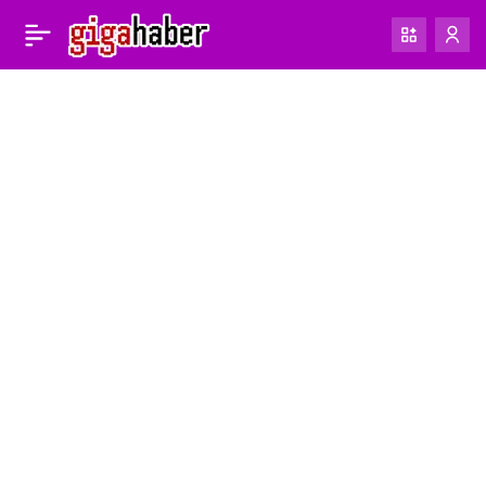
Qualcomm, gelecekteki
0
Snapdragon destekli
Windows dizüstü
bilgisayarlar için oyun
uyumluluğu sözü veriyor