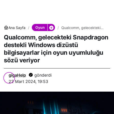
Oyun
Ana Sayfa
Qualcomm, gelecekteki
Snapdragon destekli
Qualcomm, gelecekteki Snapdragon
Windows dizüstü
bilgisayarlar için oyun
destekli Windows dizüstü
uyumluluğu sözü veriyor
bilgisayarlar için oyun uyumluluğu
sözü veriyor
gigaHelp
gönderdi
22 Mart 2024, 19:53