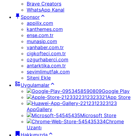
Brave Creators
WhatsApp Kanal
Sponsor
appilix.com
kanthemes.com
ense.com.tr
munasip.com
vanhaber.com.tr
cigkofteci.com.tr
ozgurhaberci.com
antarktika.com.tr
sevimlimutfak.com
Siteni Ekle
Uygulamalar
Google Play
App Store
AppGallery
Microsoft Store
Chrome
Uzantı
Hakkımızda