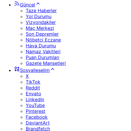
Güncel
Taze Haberler
Yol Durumu
Vizyondakiler
Maç Merkezi
Son Depremler
Nöbetçi Eczane
Hava Durumu
Namaz Vakitleri
Puan Durumları
Gazete Manşetleri
Sosyalleşelim
X
TikTok
Reddit
Envato
LinkedIn
YouTube
Pinterest
Facebook
DeviantArt
Brandfetch