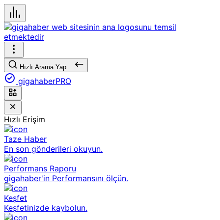
Hızlı Arama Yap...
gigahaberPRO
Hızlı Erişim
Taze Haber
En son gönderileri okuyun.
Performans Raporu
gigahaber'in Performansını ölçün.
Keşfet
Keşfetinizde kaybolun.