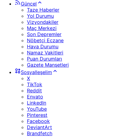
Güncel
Taze Haberler
Yol Durumu
Vizyondakiler
Maç Merkezi
Son Depremler
Nöbetçi Eczane
Hava Durumu
Namaz Vakitleri
Puan Durumları
Gazete Manşetleri
Sosyalleşelim
X
TikTok
Reddit
Envato
LinkedIn
YouTube
Pinterest
Facebook
DeviantArt
Brandfetch