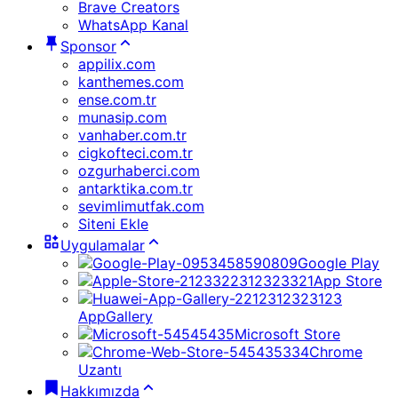
Brave Creators
WhatsApp Kanal
Sponsor
appilix.com
kanthemes.com
ense.com.tr
munasip.com
vanhaber.com.tr
cigkofteci.com.tr
ozgurhaberci.com
antarktika.com.tr
sevimlimutfak.com
Siteni Ekle
Uygulamalar
Google Play
App Store
AppGallery
Microsoft Store
Chrome
Uzantı
Hakkımızda