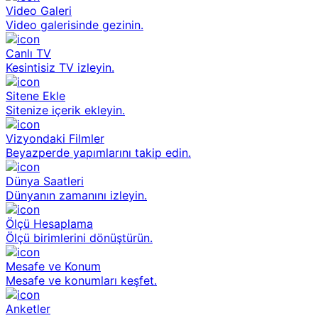
Video Galeri
Video galerisinde gezinin.
Canlı TV
Kesintisiz TV izleyin.
Sitene Ekle
Sitenize içerik ekleyin.
Vizyondaki Filmler
Beyazperde yapımlarını takip edin.
Dünya Saatleri
Dünyanın zamanını izleyin.
Ölçü Hesaplama
Ölçü birimlerini dönüştürün.
Mesafe ve Konum
Mesafe ve konumları keşfet.
Anketler