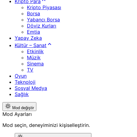
Kripto Para
Kripto Piyasası
Borsa
Yabancı Borsa
Döviz Kurları
Emtia
Yapay Zeka
Kültür – Sanat
Etkinlik
Müzik
Sinema
TV
Oyun
Teknoloji
Sosyal Medya
Sağlık
Mod değiştir
Mod Ayarları
Mod seçin, deneyiminizi kişiselleştirin.