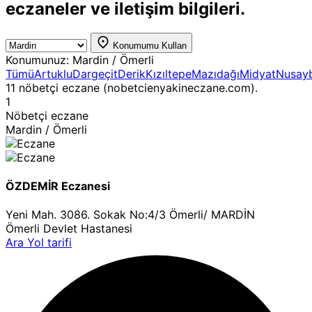
eczaneler ve iletişim bilgileri.
Gizlilik ve Güvenlik İkilemi
20:07
Spotify, Premium abone sayısını 300 milyona çıkardı
Konumumu Kullan
Konumunuz:
Mardin / Ömerli
18:11
Tümü
Artuklu
Dargeçit
Derik
Kızıltepe
Mazıdağı
Midyat
Nusay
WhatsApp’tan oyunun kurallarını değiştiren @herkese
11 nöbetçi eczane (nobetcienyakineczane.com).
etiketi ve gelişmiş sohbet araçları
1
23:23
Nöbetçi eczane
Microsoft, Xbox 360 oyunlarını bilgisayarlara getirmeye
Mardin / Ömerli
hazırlanıyor
21:44
Gemini Spark, Chrome ile otomatik web tarama
dönemini başlatıyor
ÖZDEMİR Eczanesi
2:24
Reddit, video odaklı yeni multimedya projesini duyurdu:
Yeni Mah. 3086. Sokak No:4/3 Ömerli/ MARDİN
Video Reddit
Ömerli Devlet Hastanesi
Ara
Yol tarifi