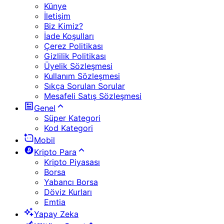
Künye
İletişim
Biz Kimiz?
İade Koşulları
Çerez Politikası
Gizlilik Politikası
Üyelik Sözleşmesi
Kullanım Sözleşmesi
Sıkça Sorulan Sorular
Mesafeli Satış Sözleşmesi
Genel
Süper Kategori
Kod Kategori
Mobil
Kripto Para
Kripto Piyasası
Borsa
Yabancı Borsa
Döviz Kurları
Emtia
Yapay Zeka