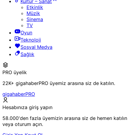
Kültür – Sanat
Etkinlik
Müzik
Sinema
TV
Oyun
Teknoloji
Sosyal Medya
Sağlık
PRO üyelik
22K+ gigahaberPRO üyemiz arasına siz de katılın.
gigahaberPRO
Hesabınıza giriş yapın
58.000'den fazla üyemizin arasına siz de hemen katılın
veya oturum açın.