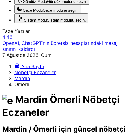
Gündüz Modu
Gündüz modunu seçin.
Gece Modu
Gece modunu seçin.
Sistem Modu
Sistem modunu seçin.
Taze Yazılar
4:46
OpenAI, ChatGPT’nin ücretsiz hesaplarındaki mesaj
sınırını kaldırdı
18:52
7 Ağustos 2026, Cum
Navigasyonun Ötesinde: ‘Ask Maps’ ile Doğrudan Sipariş
Ana Sayfa
ve Rezervasyon Kolaylığı
Nöbetçi Eczaneler
17:34
Mardin
GTA 6’nın yeni oynanış tanıtımı 27 Ağustos’ta Netflix’te
Omerli
yayınlanacak
3:26
Mardin Ömerli Nöbetçi
TÜİK 2026 verilerine göre, Türkiye’de internet kullanımı
%92’yi aştı
23:23
Eczaneler
Xbox, 25’inci yıl dönümünü ücretsiz dijital hediyelerle
kutluyor
20:40
Mardin / Ömerli için güncel nöbetçi
Apple ve Telegram Çatışması: Şifreli Mesajlaşmada