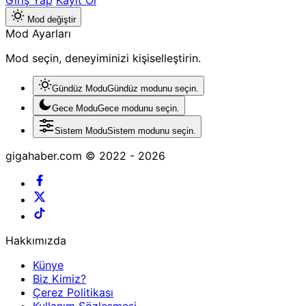
Giriş Yap
Kayıt Ol
Mod değiştir
Mod Ayarları
Mod seçin, deneyiminizi kişiselleştirin.
Gündüz Modu
Gündüz modunu seçin.
Gece Modu
Gece modunu seçin.
Sistem Modu
Sistem modunu seçin.
gigahaber.com © 2022 - 2026
Hakkımızda
Künye
Biz Kimiz?
Çerez Politikası