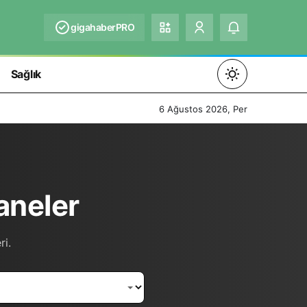
gigahaberPRO
Sağlık
Mod
değiştir
6 Ağustos 2026, Per
Gündüz Modu
aneler
Gündüz modunu seçin.
Gece Modu
ri.
Gece modunu seçin.
Sistem Modu
Sistem modunu seçin.