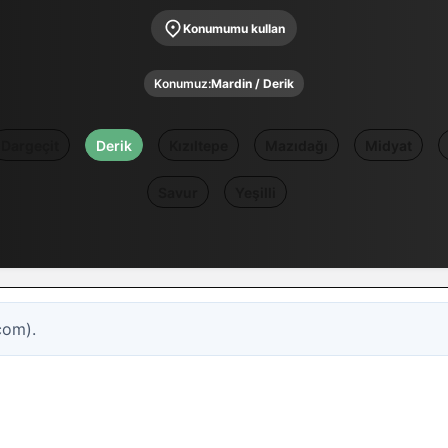
Konumumu kullan
Konumuz:
Mardin / Derik
Dargeçit
Derik
Kızıltepe
Mazıdağı
Midyat
Savur
Yeşilli
com).