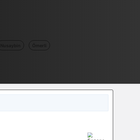
Nusaybin
Ömerli