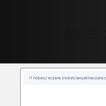
Tümü
Artuklu
11 nöbetçi eczane (nobetcienyakineczane.
1