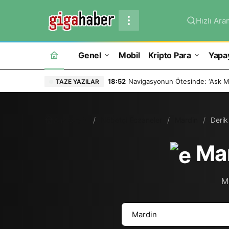
Hızlı Ara
Genel
Mobil
Kripto Para
Yapa
18:52
Navigasyonun Ötesinde: ‘Ask Ma
TAZE YAZILAR
Ana Sayfa
Nöbetçi Eczaneler
Mardin
Derik
Mar
Ma