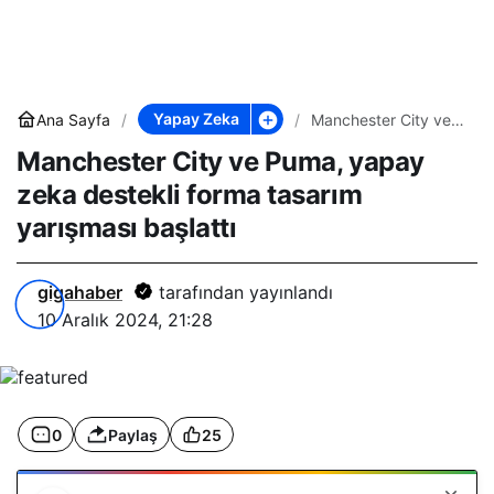
Yapay Zeka
Ana Sayfa
Manchester City ve
Puma, yapay zeka
Manchester City ve Puma, yapay
destekli forma
tasarım yarışması
zeka destekli forma tasarım
başlattı
yarışması başlattı
gigahaber
tarafından yayınlandı
10 Aralık 2024, 21:28
0
Paylaş
25