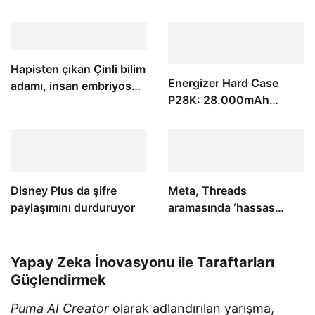
yanıtlama kısayolları
keşfetti
getiriyor
Hapisten çıkan Çinli bilim
Energizer Hard Case
adamı, insan embriyosu
P28K: 28.000mAh
gen düzenleme
batarya ve 94 günlük
araştırmalarına yeniden
bekleme süresine sahip
başladı
Android telefon
Disney Plus da şifre
Meta, Threads
paylaşımını durduruyor
aramasında ‘hassas
olabilecek’ konuları
engelliyor
Yapay Zeka İnovasyonu ile Taraftarları
Güçlendirmek
Puma AI Creator
olarak adlandırılan yarışma,