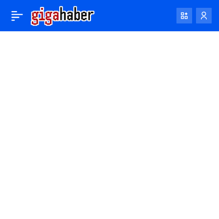
Manchester City ve
0
Paylaş
Puma, yapay zeka
destekli forma tasarım
yarışması başlattı