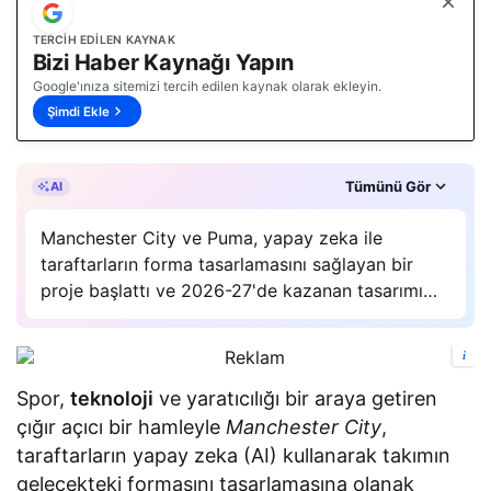
TERCIH EDILEN KAYNAK
Bizi Haber Kaynağı Yapın
Google'ınıza sitemizi tercih edilen kaynak olarak ekleyin.
Şimdi Ekle
Özet, gAI Zetta’ın yapay zekâ desteğiyle oluşturuldu.
Tümünü Gör
AI
Manchester City ve Puma, yapay zeka ile
taraftarların forma tasarlamasını sağlayan bir
proje başlattı ve 2026-27'de kazanan tasarımı
kullanacak.
i
Spor,
teknoloji
ve yaratıcılığı bir araya getiren
çığır açıcı bir hamleyle
Manchester City
,
taraftarların yapay zeka (AI) kullanarak takımın
gelecekteki formasını tasarlamasına olanak