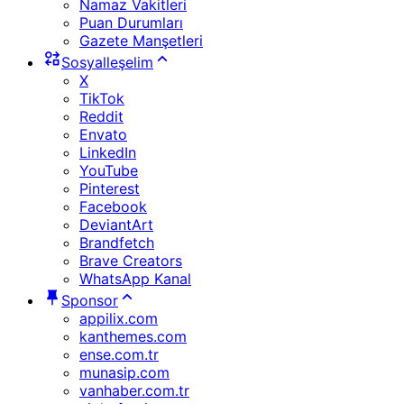
Namaz Vakitleri
Puan Durumları
Gazete Manşetleri
Sosyalleşelim
X
TikTok
Reddit
Envato
LinkedIn
YouTube
Pinterest
Facebook
DeviantArt
Brandfetch
Brave Creators
WhatsApp Kanal
Sponsor
appilix.com
kanthemes.com
ense.com.tr
munasip.com
vanhaber.com.tr