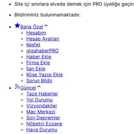
Site içi sınırlara elveda demek için PRO üyeliğe geçin
Bildiriminiz bulunmamaktadır.
Bana Özel
Hesabım
Hesap Ayarları
Keşfet
gigahaberPRO
Haber Ekle
Firma Ekle
İlan Ekle
Köşe Yazısı Ekle
Sorun Bildir
Güncel
Taze Haberler
Yol Durumu
Vizyondakiler
Maç Merkezi
Son Depremler
Nöbetçi Eczane
Hava Durumu