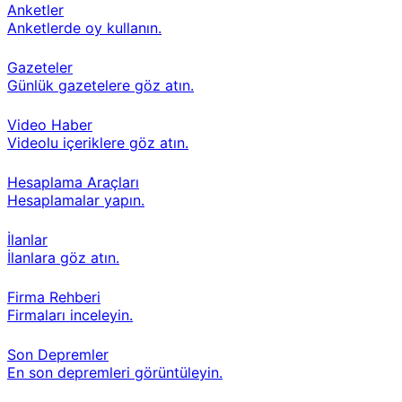
Anketler
Anketlerde oy kullanın.
Gazeteler
Günlük gazetelere göz atın.
Video Haber
Videolu içeriklere göz atın.
Hesaplama Araçları
Hesaplamalar yapın.
İlanlar
İlanlara göz atın.
Firma Rehberi
Firmaları inceleyin.
Son Depremler
En son depremleri görüntüleyin.