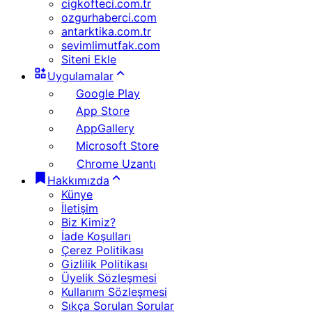
cigkofteci.com.tr
ozgurhaberci.com
antarktika.com.tr
sevimlimutfak.com
Siteni Ekle
Uygulamalar
Google Play
App Store
AppGallery
Microsoft Store
Chrome Uzantı
Hakkımızda
Künye
İletişim
Biz Kimiz?
İade Koşulları
Çerez Politikası
Gizlilik Politikası
Üyelik Sözleşmesi
Kullanım Sözleşmesi
Sıkça Sorulan Sorular