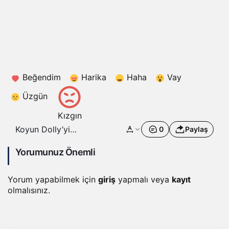
Beğendim
Harika
Haha
Vay
Üzgün
Kızgın
Koyun Dolly’yi
0
Paylaş
klonlayan Sir Ian
Wilmut hayatını
Yorumunuz Önemli
kaybetti
Yorum yapabilmek için
giriş
yapmalı veya
kayıt
olmalısınız.