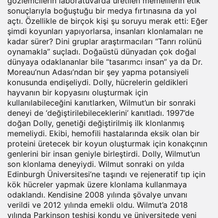
gözlemcilerin laboratuvarda üretilen memelilerin etik
sonuçlarıyla boğuştuğu bir medya fırtınasına da yol
açtı. Özellikle de birçok kişi şu soruyu merak etti: Eğer
şimdi koyunları yapıyorlarsa, insanları klonlamaları ne
kadar sürer? Dini gruplar araştırmacıları “Tanrı rolünü
oynamakla” suçladı. Doğaüstü dünyadan çok doğal
dünyaya odaklananlar bile “tasarımcı insan” ya da Dr.
Moreau’nun Adası’ndan bir şey yapma potansiyeli
konusunda endişeliydi. Dolly, hücrelerin geldikleri
hayvanın bir kopyasını oluşturmak için
kullanılabileceğini kanıtlarken, Wilmut’un bir sonraki
deneyi de ‘değiştirilebileceklerini’ kanıtladı. 1997’de
doğan Dolly, genetiği değiştirilmiş ilk klonlanmış
memeliydi. Ekibi, hemofili hastalarında eksik olan bir
proteini üretecek bir koyun oluşturmak için konakçının
genlerini bir insan geniyle birleştirdi. Dolly, Wilmut’un
son klonlama deneyiydi. Wilmut sonraki on yılda
Edinburgh Üniversitesi’ne taşındı ve rejeneratif tıp için
kök hücreler yapmak üzere klonlama kullanmaya
odaklandı. Kendisine 2008 yılında şövalye unvanı
verildi ve 2012 yılında emekli oldu. Wilmut’a 2018
yılında Parkinson teşhisi kondu ve üniversitede yeni