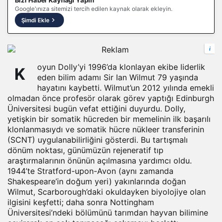
Bizi Haber Kaynağı Yapın
Google'ınıza sitemizi tercih edilen kaynak olarak ekleyin.
Şimdi Ekle
i
oyun
Dolly’yi 1996’da klonlayan ekibe liderlik
K
eden bilim adamı Sir Ian Wilmut 79 yaşında
hayatını kaybetti. Wilmut’un 2012 yılında emekli
olmadan önce profesör olarak görev yaptığı Edinburgh
Üniversitesi bugün vefat ettiğini duyurdu. Dolly,
yetişkin bir somatik hücreden bir memelinin ilk başarılı
klonlanmasıydı ve somatik hücre nükleer transferinin
(SCNT) uygulanabilirliğini gösterdi. Bu tartışmalı
dönüm noktası, günümüzün rejeneratif tıp
araştırmalarının önünün açılmasına yardımcı oldu.
1944’te Stratford-upon-Avon (aynı zamanda
Shakespeare’in doğum yeri) yakınlarında doğan
Wilmut, Scarborough’daki okuldayken biyolojiye olan
ilgisini keşfetti; daha sonra Nottingham
Üniversitesi’ndeki bölümünü tarımdan hayvan bilimine