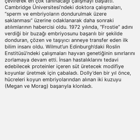
çevirerek en çok tanınacağı çalışmayı başlattı.
Cambridge Üniversitesi’ndeki doktora çalışmaları,
“sperm ve embriyoların dondurulmak üzere
saklanması” üzerine odaklanarak daha sonraki
atılımlarının habercisi oldu. 1972 yılında, “Frostie” adını
verdiği bir buzağı embriyosunu başarılı bir şekilde
donduran, çözen ve taşıyıcı anneye transfer eden ilk
bilim insanı oldu. Wilmut’un Edinburgh’daki Roslin
Enstitüsü’ndeki çalışmaları hayvan genetiğinin sınırlarını
zorlamaya devam etti. İnsan hastalıklarını tedavi
edebilecek proteinler içeren süt üretecek modifiye
koyunlar üretmek için çabaladı. Dolly’den bir yıl önce,
hücreleri koyun embriyolarından alınan iki kuzuyu
(Megan ve Morag) başarıyla klonladı.