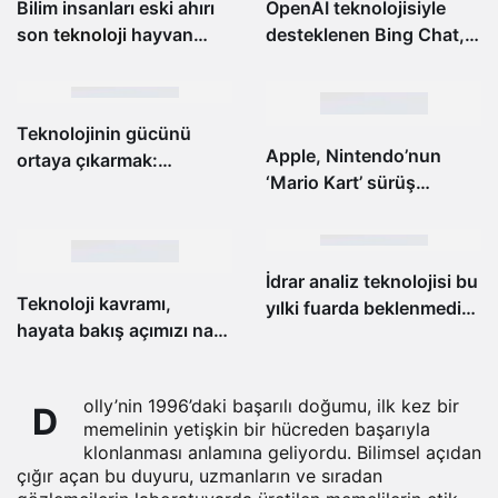
Bilim insanları eski ahırı
OpenAI teknolojisiyle
son
teknoloji
hayvan
desteklenen Bing Chat,
davranışları
Chrome ve Safari’de
laboratuvarına
kullanıma sunuluyor
dönüştürüyor
Teknolojinin gücünü
Apple, Nintendo’nun
ortaya çıkarmak:
‘Mario Kart’ sürüş
İnsanların yaşamları
teknolojisinin
üzerindeki derin etkisi
arkasındaki AR şirketini
satın aldı
İdrar analiz teknolojisi bu
Teknoloji kavramı,
yılki fuarda beklenmedik
hayata bakış açımızı nasıl
bir şekilde öne çıktı
ve ne kadar değiştiriyor?
olly’nin 1996’daki başarılı doğumu, ilk kez bir
D
memelinin yetişkin bir hücreden başarıyla
klonlanması anlamına geliyordu. Bilimsel açıdan
çığır açan bu duyuru, uzmanların ve sıradan