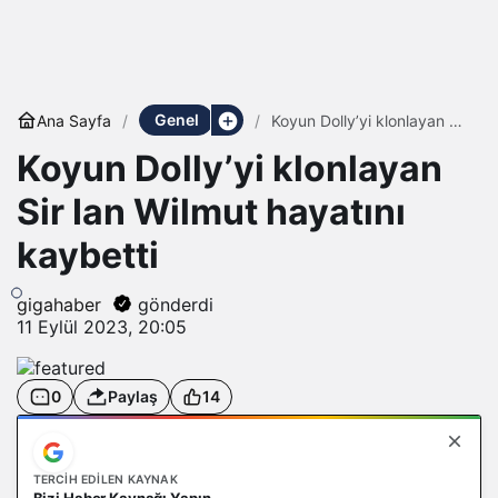
Genel
Ana Sayfa
Koyun Dolly’yi klonlayan Sir
Ian Wilmut hayatını
Koyun Dolly’yi klonlayan
kaybetti
Sir Ian Wilmut hayatını
kaybetti
gigahaber
gönderdi
11 Eylül 2023, 20:05
0
Paylaş
14
TERCIH EDILEN KAYNAK