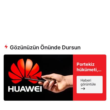
Gözünüzün Önünde Dursun
Portekiz
hükümeti,
Huawei’yi
ulusal 5G
Haberi
görüntüle
ağlarından
men etmeyi
düşünüyor