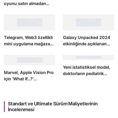
oyunu satın almadan
önce deneme imkanı
vermeye başlıyor
Telegram, Web3 özellikli
Galaxy Unpacked 2024
mini uygulama mağazası
etkinliğinde açıklanan
açmayı planlıyor
her şey
Yeni istatistiksel model,
Marvel, Apple Vision Pro
doktorların pediatrik
için ‘What If…?’
tonsillektomi sonuçlarını
programını temel alan bir
iyileştirmesine yardımcı
interaktif hikaye
olabilir
hazırlıyor
Standart ve Ultimate Sürüm Maliyetlerinin
İncelenmesi