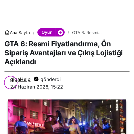
Oyun
Ana Sayfa
GTA 6: Resmi
Fiyatlandırma, Ön Sipariş
GTA 6: Resmi Fiyatlandırma, Ön
Avantajları ve Çıkış Lojistiği
Açıklandı
Sipariş Avantajları ve Çıkış Lojistiği
Açıklandı
gigaHelp
gönderdi
24 Haziran 2026, 15:22