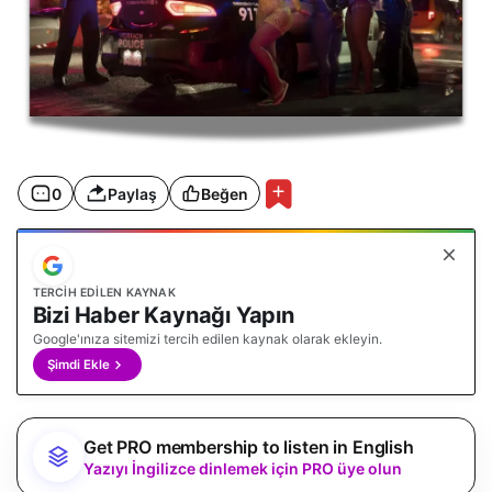
0
Paylaş
Beğen
TERCIH EDILEN KAYNAK
Bizi Haber Kaynağı Yapın
Google'ınıza sitemizi tercih edilen kaynak olarak ekleyin.
Şimdi Ekle
Get PRO membership to listen in English
Yazıyı İngilizce dinlemek için PRO üye olun