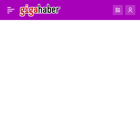
GTA 6: Resmi
0
Fiyatlandırma, Ön Sipariş
Avantajları ve Çıkış
Lojistiği Açıklandı