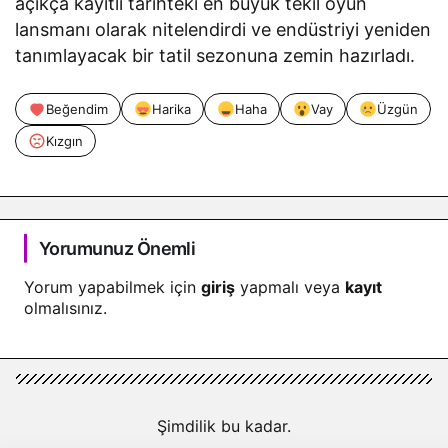
açıkça kayıtlı tarihteki en büyük tekil oyun
lansmanı olarak nitelendirdi ve endüstriyi yeniden
tanımlayacak bir tatil sezonuna zemin hazırladı.
Beğendim
Harika
Haha
Vay
Üzgün
Kızgın
Yorumunuz Önemli
Yorum yapabilmek için
giriş
yapmalı veya
kayıt
olmalısınız.
Şimdilik bu kadar.