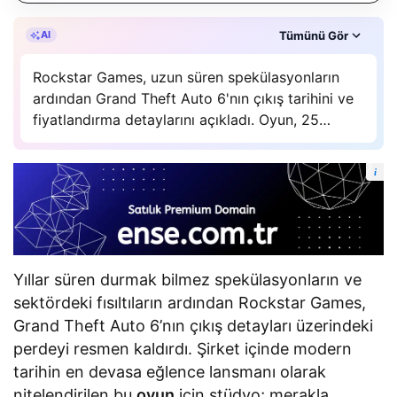
Özet, gAI Zetta’nın yapay zeka desteğiyle oluşturuldu.
Tümünü Gör
AI
Rockstar Games, uzun süren spekülasyonların
ardından Grand Theft Auto 6'nın çıkış tarihini ve
fiyatlandırma detaylarını açıkladı. Oyun, 25
Haziran'da PlayStation 5 ve Xbox Series X/S için
iki farklı sürümle piyasaya sürülecek. Standart
i
sürüm 80 dolardan, Ultimate sürüm ise…
Yıllar süren durmak bilmez spekülasyonların ve
sektördeki fısıltıların ardından Rockstar Games,
Grand Theft Auto 6’nın çıkış detayları üzerindeki
perdeyi resmen kaldırdı. Şirket içinde modern
tarihin en devasa eğlence lansmanı olarak
nitelendirilen bu
oyun
için stüdyo; merakla