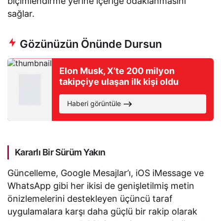
biçimlendirme yerine içeriğe odaklanmasını
sağlar.
Gözünüzün Önünde Dursun
Elon Musk, X’te 200 milyon
takipçiye ulaşan ilk kişi oldu
Haberi görüntüle
Kararlı Bir Sürüm Yakın
Güncelleme, Google Mesajlar’ı, iOS iMessage ve
WhatsApp gibi her ikisi de genişletilmiş metin
önizlemelerini destekleyen üçüncü taraf
uygulamalara karşı daha güçlü bir rakip olarak