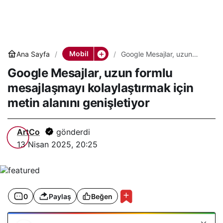
Mobil
Ana Sayfa
Google Mesajlar, uzun
formlu mesajlaşmayı
Google Mesajlar, uzun formlu
kolaylaştırmak için metin
alanını genişletiyor
mesajlaşmayı kolaylaştırmak için
metin alanını genişletiyor
ArtCo
gönderdi
13 Nisan 2025, 20:25
0
Paylaş
Beğen