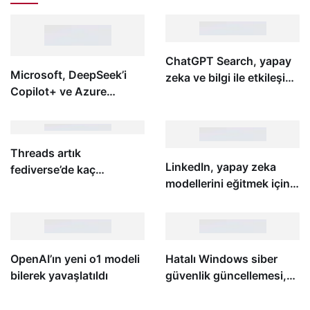
ChatGPT Search, yapay
Microsoft, DeepSeek’i
zeka ve bilgi ile etkileşim
Copilot+ ve Azure
şeklimizi yeniden
ekosistemine entegre
tanımlayacak
ediyor
Threads artık
LinkedIn, yapay zeka
fediverse’de kaç
modellerini eğitmek için
takipçiniz olduğunu
verilerinizi kullanıyor
gösterecek
OpenAI’ın yeni o1 modeli
Hatalı Windows siber
bilerek yavaşlatıldı
güvenlik güncellemesi,
dünya çapında büyük
şirketleri devre dışı