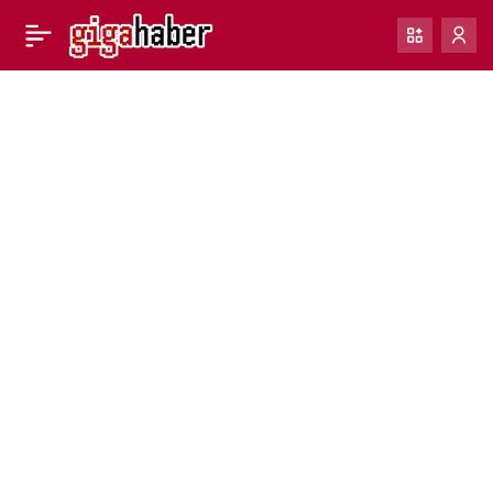
Google Mesajlar, uzun
0
formlu mesajlaşmayı
kolaylaştırmak için metin
alanını genişletiyor