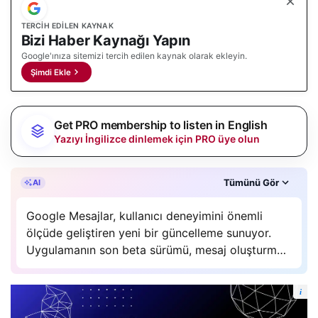
TERCIH EDILEN KAYNAK
Bizi Haber Kaynağı Yapın
Google'ınıza sitemizi tercih edilen kaynak olarak ekleyin.
Şimdi Ekle
Get PRO membership to listen in English
Yazıyı İngilizce dinlemek için PRO üye olun
Özet, gAI Zetta’nın yapay zeka desteğiyle oluşturuldu.
Tümünü Gör
AI
Google Mesajlar, kullanıcı deneyimini önemli
ölçüde geliştiren yeni bir güncelleme sunuyor.
Uygulamanın son beta sürümü, mesaj oluşturma
alanında dört satır sınırını 14 satıra çıkararak,
kullanıcıların uzun ve detaylı mesajları daha rahat
i
yazmalarına olanak tanıyor. Bu değişiklik,