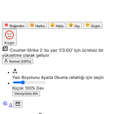
Beğendim
Harika
Haha
Vay
Üzgün
Kızgın
‘Counter-Strike 2’ bu yaz ‘CS:GO’ için ücretsiz bir
yükseltme olarak geliyor
Normal (100%)
Yazı Boyutunu Ayarla
Okuma rahatlığı için seçin
Küçük
100%
Dev
Varsayılana dön
0