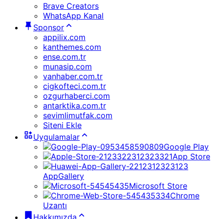
Brave Creators
WhatsApp Kanal
Sponsor
appilix.com
kanthemes.com
ense.com.tr
munasip.com
vanhaber.com.tr
cigkofteci.com.tr
ozgurhaberci.com
antarktika.com.tr
sevimlimutfak.com
Siteni Ekle
Uygulamalar
Google Play
App Store
AppGallery
Microsoft Store
Chrome
Uzantı
Hakkımızda