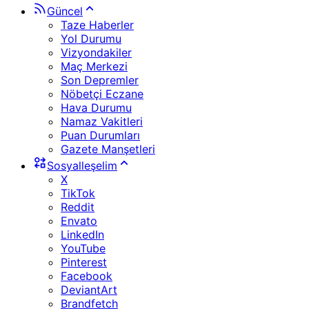
Güncel
Taze Haberler
Yol Durumu
Vizyondakiler
Maç Merkezi
Son Depremler
Nöbetçi Eczane
Hava Durumu
Namaz Vakitleri
Puan Durumları
Gazete Manşetleri
Sosyalleşelim
X
TikTok
Reddit
Envato
LinkedIn
YouTube
Pinterest
Facebook
DeviantArt
Brandfetch