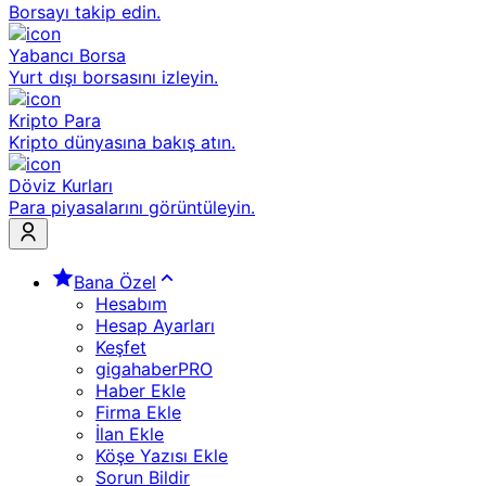
Borsayı takip edin.
Yabancı Borsa
Yurt dışı borsasını izleyin.
Kripto Para
Kripto dünyasına bakış atın.
Döviz Kurları
Para piyasalarını görüntüleyin.
Bana Özel
Hesabım
Hesap Ayarları
Keşfet
gigahaberPRO
Haber Ekle
Firma Ekle
İlan Ekle
Köşe Yazısı Ekle
Sorun Bildir