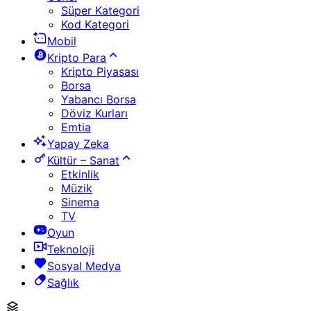
Süper Kategori
Kod Kategori
Mobil
Kripto Para
Kripto Piyasası
Borsa
Yabancı Borsa
Döviz Kurları
Emtia
Yapay Zeka
Kültür – Sanat
Etkinlik
Müzik
Sinema
TV
Oyun
Teknoloji
Sosyal Medya
Sağlık