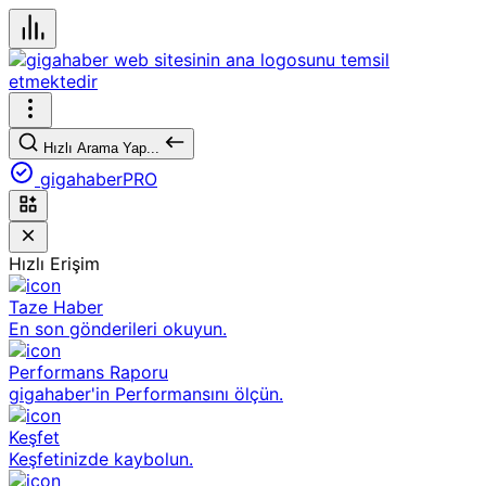
Hızlı Arama Yap...
gigahaberPRO
Hızlı Erişim
Taze Haber
En son gönderileri okuyun.
Performans Raporu
gigahaber'in Performansını ölçün.
Keşfet
Keşfetinizde kaybolun.