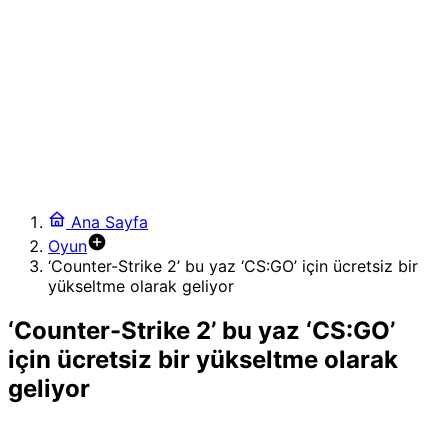
etiketi ve gelişmiş sohbet araçları
23:23
Microsoft, Xbox 360 oyunlarını bilgisayarlara getirmeye
hazırlanıyor
21:44
Gemini Spark, Chrome ile otomatik web tarama
dönemini başlatıyor
2:24
Reddit, video odaklı yeni multimedya projesini duyurdu:
Video Reddit
2:00
Ana Sayfa
WhatsApp Gelen Kutusunda Devrim: Kurumsal İletişim
Oyun
İçin “Fırsatlar ve Güncellemeler” Klasörü
‘Counter-Strike 2’ bu yaz ‘CS:GO’ için ücretsiz bir
18:52
yükseltme olarak geliyor
Navigasyonun Ötesinde: ‘Ask Maps’ ile Doğrudan Sipariş
ve Rezervasyon Kolaylığı
‘Counter-Strike 2’ bu yaz ‘CS:GO’
için ücretsiz bir yükseltme olarak
geliyor