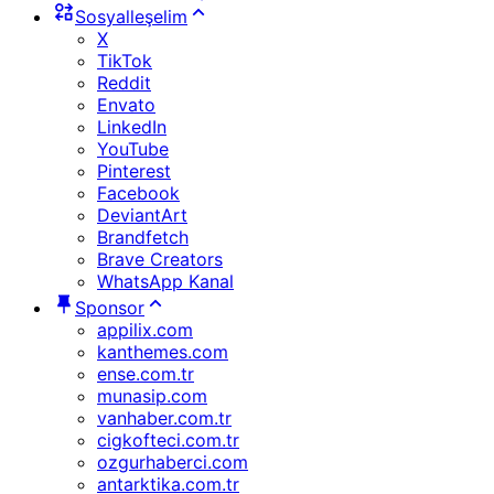
Sosyalleşelim
X
TikTok
Reddit
Envato
LinkedIn
YouTube
Pinterest
Facebook
DeviantArt
Brandfetch
Brave Creators
WhatsApp Kanal
Sponsor
appilix.com
kanthemes.com
ense.com.tr
munasip.com
vanhaber.com.tr
cigkofteci.com.tr
ozgurhaberci.com
antarktika.com.tr