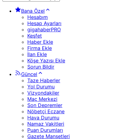
Bana Özel
Hesabım
Hesap Ayarları
gigahaberPRO
Keşfet
Haber Ekle
Firma Ekle
İlan Ekle
Köşe Yazısı Ekle
Sorun Bildir
Güncel
Taze Haberler
Yol Durumu
Vizyondakiler
Maç Merkezi
Son Depremler
Nöbetçi Eczane
Hava Durumu
Namaz Vakitleri
Puan Durumları
Gazete Manşetleri