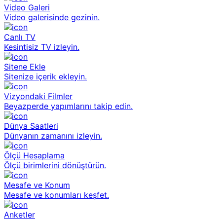
Video Galeri
Video galerisinde gezinin.
Canlı TV
Kesintisiz TV izleyin.
Sitene Ekle
Sitenize içerik ekleyin.
Vizyondaki Filmler
Beyazperde yapımlarını takip edin.
Dünya Saatleri
Dünyanın zamanını izleyin.
Ölçü Hesaplama
Ölçü birimlerini dönüştürün.
Mesafe ve Konum
Mesafe ve konumları keşfet.
Anketler