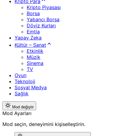
Kripto Para
Kripto Piyasası
Borsa
Yabancı Borsa
Döviz Kurları
Emtia
Yapay Zeka
Kültür – Sanat
Etkinlik
Müzik
Sinema
TV
Oyun
Teknoloji
Sosyal Medya
Sağlık
Mod değiştir
Mod Ayarları
Mod seçin, deneyimini kişiselleştirin.