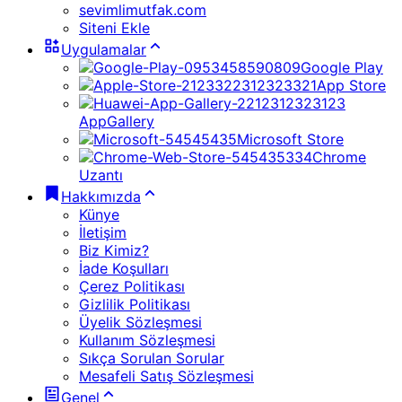
sevimlimutfak.com
Siteni Ekle
Uygulamalar
Google Play
App Store
AppGallery
Microsoft Store
Chrome
Uzantı
Hakkımızda
Künye
İletişim
Biz Kimiz?
İade Koşulları
Çerez Politikası
Gizlilik Politikası
Üyelik Sözleşmesi
Kullanım Sözleşmesi
Sıkça Sorulan Sorular
Mesafeli Satış Sözleşmesi
Genel