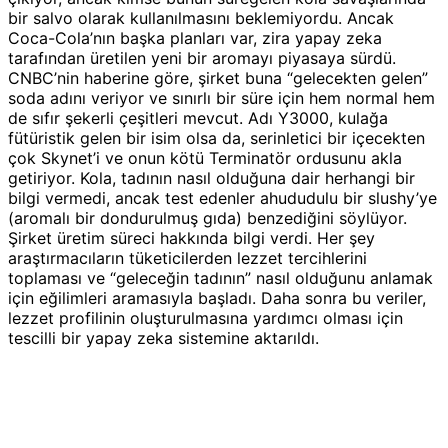
bir salvo olarak kullanılmasını beklemiyordu. Ancak
Coca-Cola’nın başka planları var, zira yapay zeka
tarafından üretilen yeni bir aromayı piyasaya sürdü.
CNBC’nin haberine göre, şirket buna “gelecekten gelen”
soda adını veriyor ve sınırlı bir süre için hem normal hem
de sıfır şekerli çeşitleri mevcut. Adı Y3000, kulağa
fütüristik gelen bir isim olsa da, serinletici bir içecekten
çok Skynet’i ve onun kötü Terminatör ordusunu akla
getiriyor. Kola, tadının nasıl olduğuna dair herhangi bir
bilgi vermedi, ancak test edenler ahududulu bir slushy’ye
(aromalı bir dondurulmuş gıda) benzediğini söylüyor.
Şirket üretim süreci hakkında bilgi verdi. Her şey
araştırmacıların tüketicilerden lezzet tercihlerini
toplaması ve “geleceğin tadının” nasıl olduğunu anlamak
için eğilimleri aramasıyla başladı. Daha sonra bu veriler,
lezzet profilinin oluşturulmasına yardımcı olması için
tescilli bir yapay zeka sistemine aktarıldı.