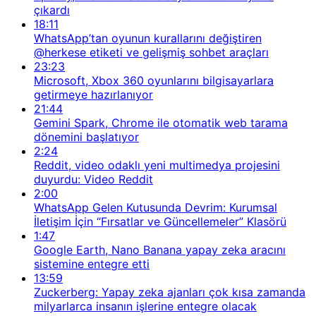
çıkardı
18:11
WhatsApp’tan oyunun kurallarını değiştiren
@herkese etiketi ve gelişmiş sohbet araçları
23:23
Microsoft, Xbox 360 oyunlarını bilgisayarlara
getirmeye hazırlanıyor
21:44
Gemini Spark, Chrome ile otomatik web tarama
dönemini başlatıyor
2:24
Reddit, video odaklı yeni multimedya projesini
duyurdu: Video Reddit
2:00
WhatsApp Gelen Kutusunda Devrim: Kurumsal
İletişim İçin “Fırsatlar ve Güncellemeler” Klasörü
1:47
Google Earth, Nano Banana yapay zeka aracını
sistemine entegre etti
13:59
Zuckerberg: Yapay zeka ajanları çok kısa zamanda
milyarlarca insanın işlerine entegre olacak