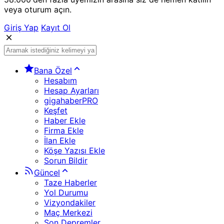
veya oturum açın.
Giriş Yap
Kayıt Ol
Bana Özel
Hesabım
Hesap Ayarları
gigahaberPRO
Keşfet
Haber Ekle
Firma Ekle
İlan Ekle
Köşe Yazısı Ekle
Sorun Bildir
Güncel
Taze Haberler
Yol Durumu
Vizyondakiler
Maç Merkezi
Son Depremler