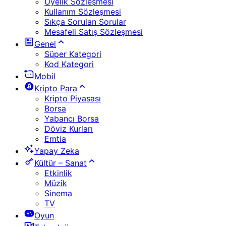
Üyelik Sözleşmesi
Kullanım Sözleşmesi
Sıkça Sorulan Sorular
Mesafeli Satış Sözleşmesi
Genel
Süper Kategori
Kod Kategori
Mobil
Kripto Para
Kripto Piyasası
Borsa
Yabancı Borsa
Döviz Kurları
Emtia
Yapay Zeka
Kültür – Sanat
Etkinlik
Müzik
Sinema
TV
Oyun