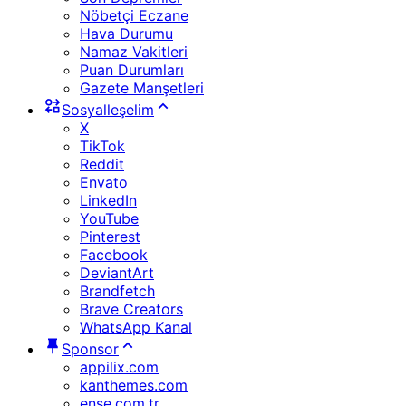
Nöbetçi Eczane
Hava Durumu
Namaz Vakitleri
Puan Durumları
Gazete Manşetleri
Sosyalleşelim
X
TikTok
Reddit
Envato
LinkedIn
YouTube
Pinterest
Facebook
DeviantArt
Brandfetch
Brave Creators
WhatsApp Kanal
Sponsor
appilix.com
kanthemes.com
ense.com.tr