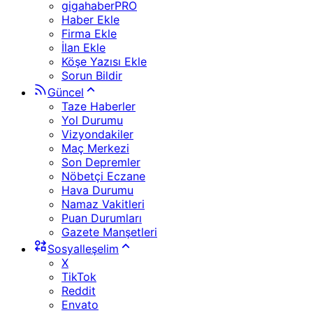
gigahaberPRO
Haber Ekle
Firma Ekle
İlan Ekle
Köşe Yazısı Ekle
Sorun Bildir
Güncel
Taze Haberler
Yol Durumu
Vizyondakiler
Maç Merkezi
Son Depremler
Nöbetçi Eczane
Hava Durumu
Namaz Vakitleri
Puan Durumları
Gazete Manşetleri
Sosyalleşelim
X
TikTok
Reddit
Envato