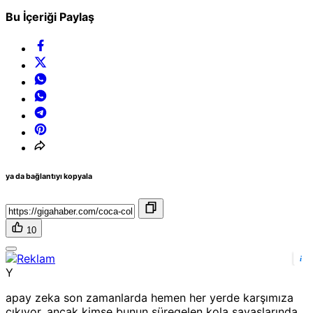
Bu İçeriği Paylaş
ya da bağlantıyı kopyala
10
i
Y
apay zeka son zamanlarda hemen her yerde karşımıza
çıkıyor, ancak kimse bunun süregelen kola savaşlarında