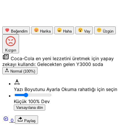
Beğendim
Harika
Haha
Vay
Üzgün
Kızgın
Coca-Cola en yeni lezzetini üretmek için yapay
zekayı kullandı: Gelecekten gelen Y3000 soda
Normal (100%)
Yazı Boyutunu Ayarla
Okuma rahatlığı için seçin
Küçük
100%
Dev
Varsayılana dön
0
Paylaş