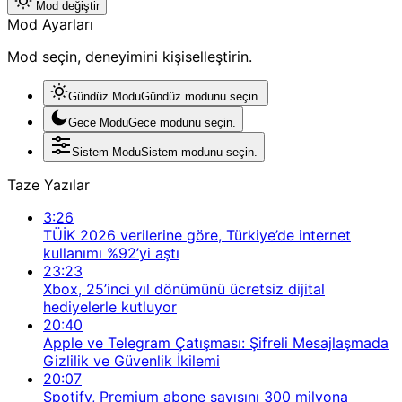
Mod değiştir
Mod Ayarları
Mod seçin, deneyimini kişiselleştirin.
Gündüz Modu
Gündüz modunu seçin.
Gece Modu
Gece modunu seçin.
Sistem Modu
Sistem modunu seçin.
Taze Yazılar
3:26
TÜİK 2026 verilerine göre, Türkiye’de internet
kullanımı %92’yi aştı
23:23
Xbox, 25’inci yıl dönümünü ücretsiz dijital
hediyelerle kutluyor
20:40
Apple ve Telegram Çatışması: Şifreli Mesajlaşmada
Gizlilik ve Güvenlik İkilemi
20:07
Spotify, Premium abone sayısını 300 milyona