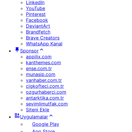
LinkedIn
YouTube
Pinterest
Facebook
DeviantArt
Brandfetch
Brave Creators
WhatsApp Kanal
Sponsor
appilix.com
kanthemes.com
ense.com.tr
munasip.com
vanhaber.com.tr
cigkofteci.com.tr
ozgurhaberci.com
antarktika.com.tr
sevimlimutfak.com
Siteni Ekle
Uygulamalar
Google Play
App Store