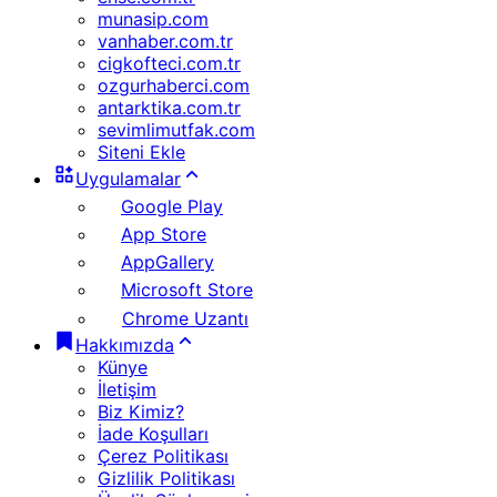
munasip.com
vanhaber.com.tr
cigkofteci.com.tr
ozgurhaberci.com
antarktika.com.tr
sevimlimutfak.com
Siteni Ekle
Uygulamalar
Google Play
App Store
AppGallery
Microsoft Store
Chrome Uzantı
Hakkımızda
Künye
İletişim
Biz Kimiz?
İade Koşulları
Çerez Politikası
Gizlilik Politikası