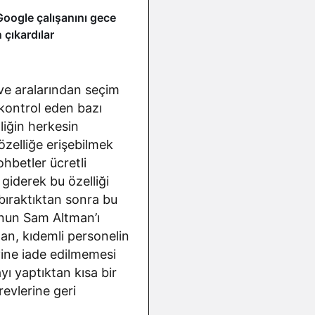
 Google çalışanını gece
n çıkardılar
ı ve aralarından seçim
kontrol eden bazı
lliğin herkesin
özelliğe erişebilmek
ohbetler ücretli
 giderek bu özelliği
bıraktıktan sonra bu
unun Sam Altman’ı
an, kıdemli personelin
vine iade edilmemesi
yı yaptıktan kısa bir
evlerine geri