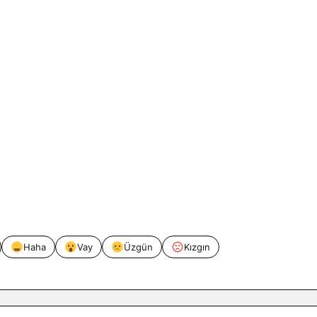
Haha
Vay
Üzgün
Kızgın