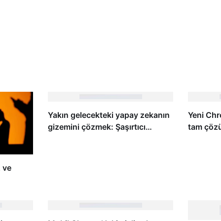
Yakın gelecekteki yapay zekanın
Yeni Chr
gizemini çözmek: Şaşırtıcı
tam çözü
potansiyeller, büyüleyici
kolaylaşt
uygulamalar ve öngörülemeyen
sonuçlar
 ve