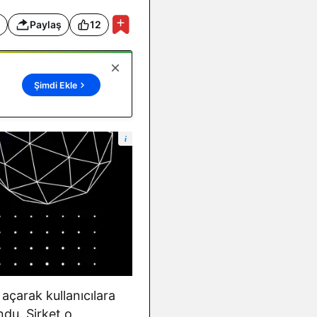
Paylaş
12
Şimdi Ekle
i
 açarak kullanıcılara
ndu. Şirket o