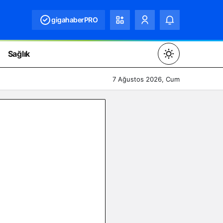
gigahaberPRO
Sağlık
Mod
değiştir
7 Ağustos 2026, Cum
Gündüz Modu
Gündüz modunu seçin.
Gece Modu
Gece modunu seçin.
Sistem Modu
Sistem modunu seçin.