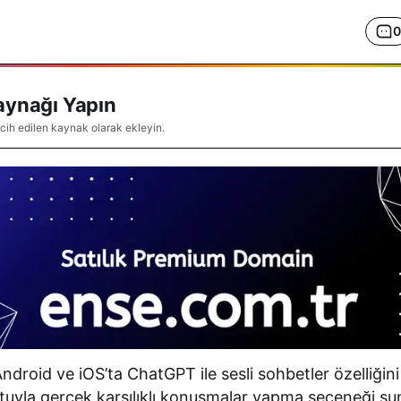
0
aynağı Yapın
rcih edilen kaynak olarak ekleyin.
ndroid ve iOS’ta ChatGPT ile sesli sohbetler özelliğini
tuyla gerçek karşılıklı konuşmalar yapma seçeneği su