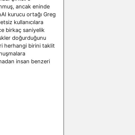
sunmuş, ancak eninde
nAI kurucu ortağı Greg
tsiz kullanıcılara
ce birkaç saniyelik
iskler doğurduğunu
 herhangi birini taklit
onuşmalara
şmadan insan benzeri