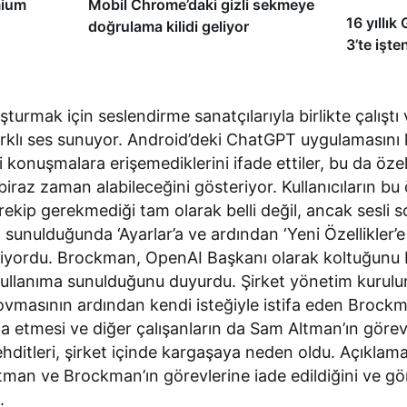
mium
Mobil Chrome’daki gizli sekmeye
16 yıllık
doğrulama kilidi geliyor
3’te işte
şturmak için seslendirme sanatçılarıyla birlikte çalışt
arklı ses sunuyor. Android’deki ChatGPT uygulamasını 
li konuşmalara erişemediklerini ifade ettiler, bu da öze
iraz zaman alabileceğini gösteriyor. Kullanıcıların bu 
rekip gerekmediği tam olarak belli değil, ancak sesli s
 sunulduğunda ‘Ayarlar’a ve ardından ‘Yeni Özellikler’e
ekiyordu. Brockman, OpenAI Başkanı olarak koltuğunu 
 kullanıma sunulduğunu duyurdu. Şirket yönetim kurul
vmasının ardından kendi isteğiyle istifa eden Brockm
fa etmesi ve diğer çalışanların da Sam Altman’ın göre
ehditleri, şirket içinde kargaşaya neden oldu. Açıklama
man ve Brockman’ın görevlerine iade edildiğini ve gör
.