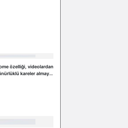
ome özelliği, videolardan
nürlüklü kareler almayı
ırıyor