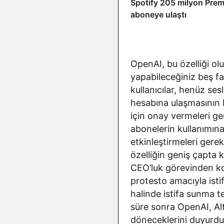
Spotify 205 milyon Pre
aboneye ulaştı
OpenAI, bu özelliği olu
yapabileceğiniz beş f
kullanıcılar, henüz ses
hesabına ulaşmasının b
için onay vermeleri ge
abonelerin kullanımına
etkinleştirmeleri ger
özelliğin geniş çapta
CEO’luk görevinden ko
protesto amacıyla isti
halinde istifa sunma t
süre sonra OpenAI, Alt
döneceklerini duyurdu