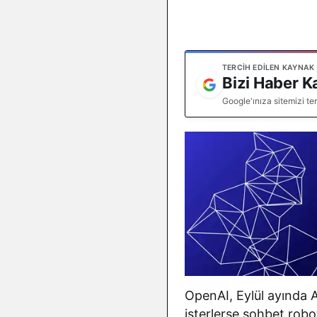
TERCIH EDILEN KAYNAK
Bizi Haber K
Google'ınıza sitemizi te
OpenAI, Eylül ayında A
isterlerse sohbet robo