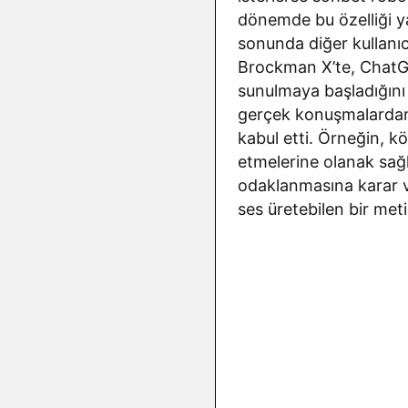
dönemde bu özelliği y
sonunda diğer kullanı
Brockman X’te, ChatG
sunulmaya başladığını d
gerçek konuşmalardan 
kabul etti. Örneğin, kö
etmelerine olanak sağl
odaklanmasına karar v
ses üretebilen bir me