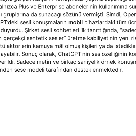
alnızca Plus ve Enterprise abonelerinin kullanımına 
cı gruplarına da sunacağı sözünü vermişti. Şimdi, Ope
PT’deki sesli konuşmaların
mobil
cihazlardaki tüm ücre
uyurdu. Şirket sesli sohbetleri ilk tanıttığında, “sade
gerçekçi sentetik sesler” üretme kabiliyetinin yeni r
tü aktörlerin kamuya mâl olmuş kişileri ya da istedikleri
ayabilir. Sonuç olarak, ChatGPT’nin ses özelliğinin k
erildi. Sadece metin ve birkaç saniyelik örnek konu
tinden sese modeli tarafından desteklenmektedir.