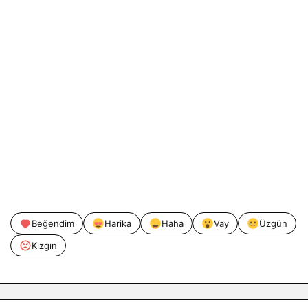
Beğendim
Harika
Haha
Vay
Üzgün
Kızgın