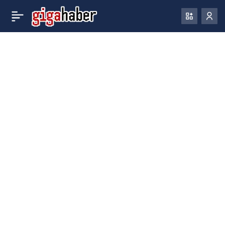
16 yıllık Google çalışanını
0
Paylaş
gece 3’te işten çıkardılar