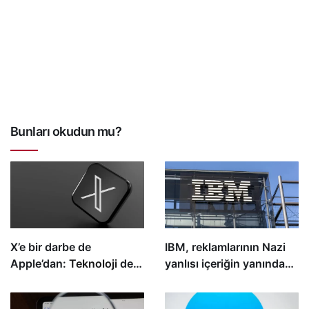
Bunları okudun mu?
X’e bir darbe de
IBM, reklamlarının Nazi
Apple’dan:
Teknoloji
devi
yanlısı içeriğin yanında
reklamlarını çekti
yer almasının ardından
X’teki reklamlarını askıya