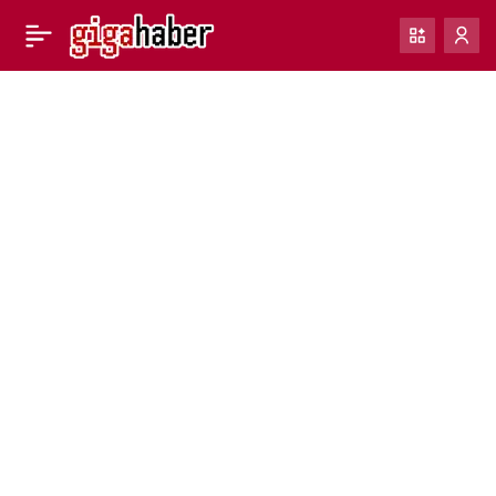
WhatsApp, kayıtlı kişilere
0
Paylaş
not eklemenize izin
verecek