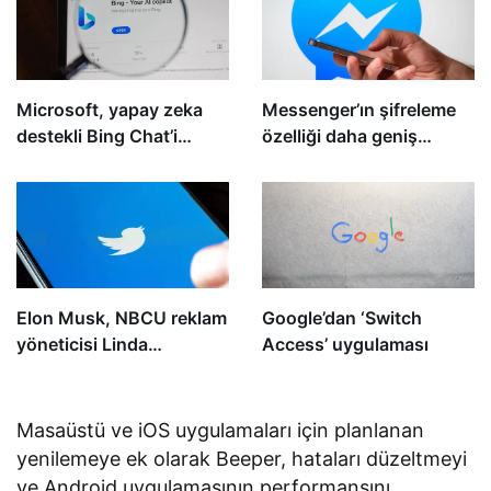
aldı
Microsoft, yapay zeka
Messenger’ın şifreleme
destekli Bing Chat’i
özelliği daha geniş
‘Copilot’ olarak yeniden
kitleye yayılıyor
markalaştırıyor
Elon Musk, NBCU reklam
Google’dan ‘Switch
yöneticisi Linda
Access’ uygulaması
Yaccarino’yu Twitter’ın
yeni CEO’su olarak atadı
Masaüstü ve iOS uygulamaları için planlanan
yenilemeye ek olarak Beeper, hataları düzeltmeyi
ve Android uygulamasının performansını