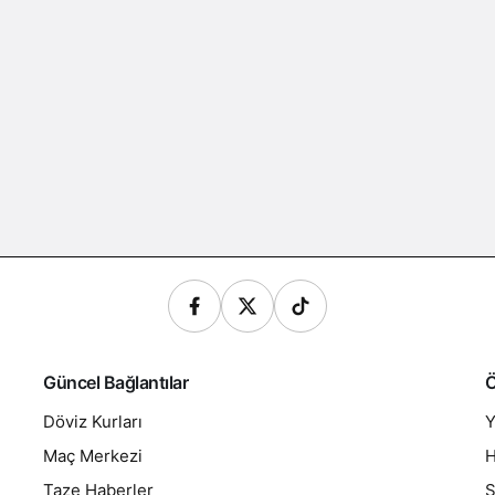
Güncel Bağlantılar
Ö
Döviz Kurları
Y
Maç Merkezi
H
Taze Haberler
S