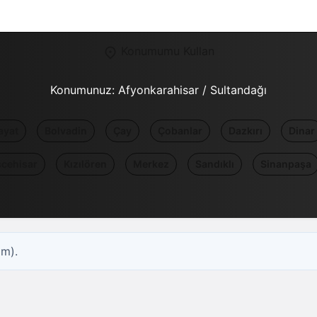
Konumumu Kullan
Konumunuz:
Afyonkarahisar / Sultandağı
ayat
Bolvadin
Çay
Çobanlar
Dazkırı
Dinar
scehisar
Kızılören
Merkez
Sandıklı
Sinanpaşa
om).