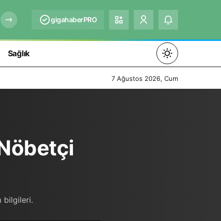
gigahaberPRO
Sağlık
Mod
değiştir
7 Ağustos 2026, Cum
Gündüz Modu
Nöbetçi
Gündüz modunu seçin.
Gece Modu
Gece modunu seçin.
bilgileri.
Sistem Modu
Sistem modunu seçin.