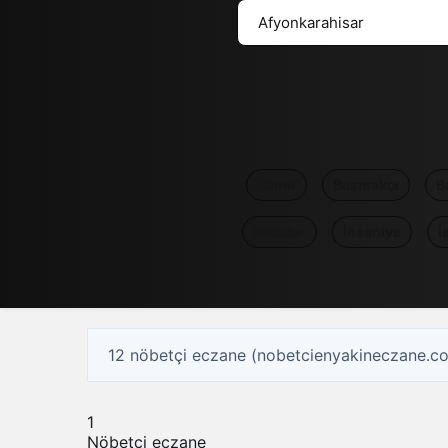
Tümü
Başmakçı
B
Hocalar
İhsaniye
İ
12 nöbetçi eczane (nobetcienyakineczane.c
1
Nöbetçi eczane