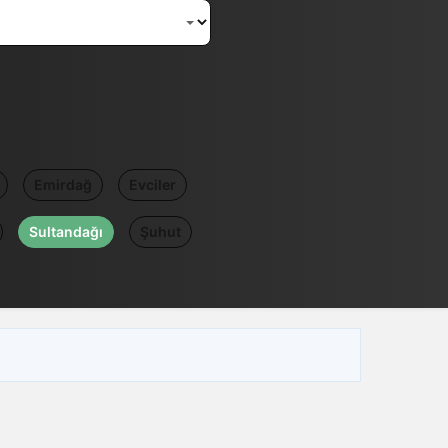
Emirdağ
Evciler
Sultandağı
Şuhut