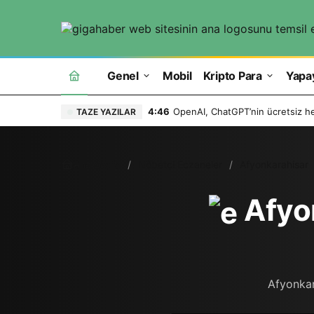
Genel
Mobil
Kripto Para
Yapa
4:46
OpenAI, ChatGPT’nin ücretsiz hes
TAZE YAZILAR
Ana Sayfa
Nöbetçi Eczaneler
Afyonkarahisar
Afyon
Afyonkara