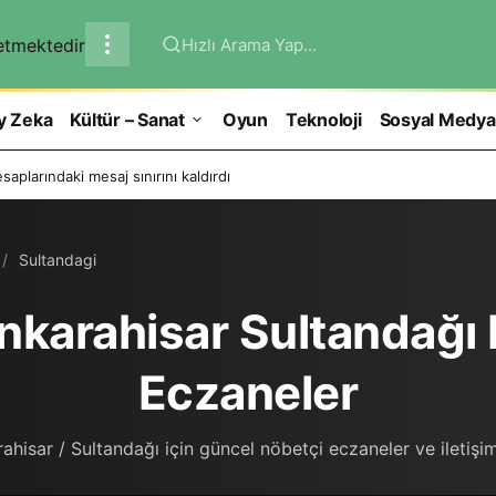
Hızlı Arama Yap...
y Zeka
Kültür – Sanat
Oyun
Teknoloji
Sosyal Medya
aplarındaki mesaj sınırını kaldırdı
Sultandagi
karahisar Sultandağı 
Eczaneler
hisar / Sultandağı için güncel nöbetçi eczaneler ve iletişim 