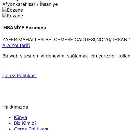
Afyonkarahisar / İhsaniye
İHSANİYE Eczanesi
ZAFER MAHALLESI,BELCEMESE CADDESI,NO.26/ İHSAN
Ara
Yol tarifi
Bu web sitesi en iyi deneyimi sağlamak için çerezler kulla
Çerez Politikası
Hakkımızda
Künye
Biz Kimiz?
Çerez Politikası