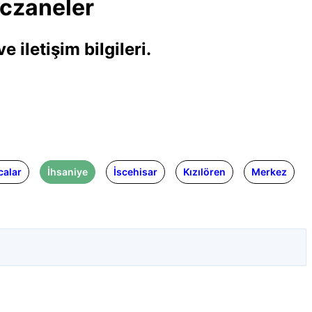
Eczaneler
 iletişim bilgileri.
calar
İhsaniye
İscehisar
Kızılören
Merkez