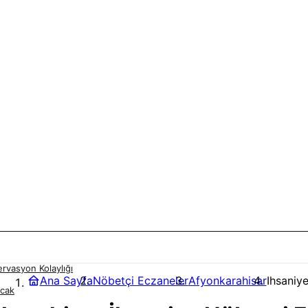
rvasyon Kolaylığı
Ana Sayfa
Nöbetçi Eczaneler
Afyonkarahisar
Ihsaniy
acak