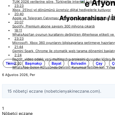
Afyon
TÜİK 2026 verilerine göre, Türkiye’de internet kullanımı %92’yi aş
23:23
Xbox, 25’inci yıl dönümünü ücretsiz dijital hediyelerle kutluyor
20:40
Afyonkarahisar / İh
Apple ve Telegram Çatışması: Şifreli Mesajlaşmada Gizlilik ve Güv
20:07
Spotify, Premium abone sayısını 300 milyona çıkardı
18:11
WhatsApp’tan oyunun kurallarını değiştiren @herkese etiketi ve 
23:23
Microsoft, Xbox 360 oyunlarını bilgisayarlara getirmeye hazırlanı
21:44
Gemini Spark, Chrome ile otomatik web tarama dönemini başlatı
2:24
Reddit, video odaklı yeni multimedya projesini duyurdu: Video R
2:00
Tümü
Başmakçı
Bayat
Bolvadin
Çay
Ç
WhatsApp Gelen Kutusunda Devrim: Kurumsal İletişim İçin “Fırsa
6 Ağustos 2026, Per
15 nöbetçi eczane (nobetcienyakineczane.com).
1
Nöbetçi eczane