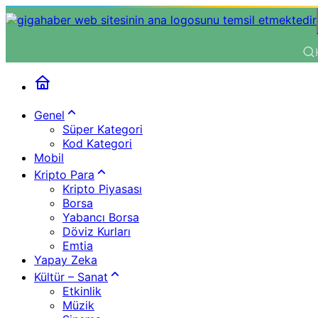
Genel
Süper Kategori
Kod Kategori
Mobil
Kripto Para
Kripto Piyasası
Borsa
Yabancı Borsa
Döviz Kurları
Emtia
Yapay Zeka
Kültür – Sanat
Etkinlik
Müzik