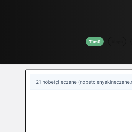
Tümü
Alaplı
21 nöbetçi eczane (nobetcienyakineczane.
21
Nöbetçi eczane
Zonguldak