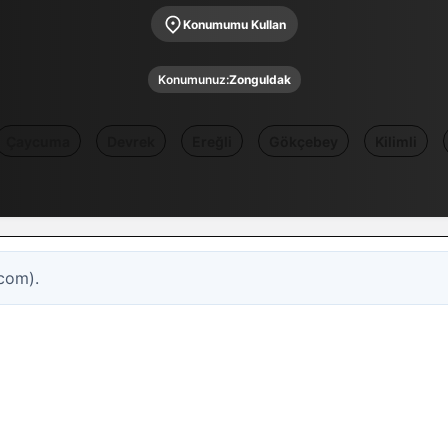
Konumumu Kullan
Konumunuz:
Zonguldak
Çaycuma
Devrek
Ereğli
Gökçebey
Kilimli
com).