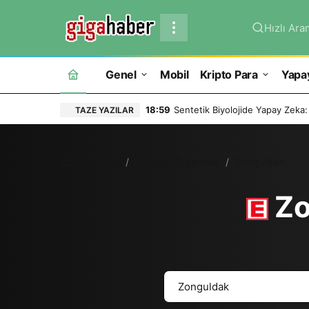
Hızlı Ara
Genel
Mobil
Kripto Para
Yapa
18:59
Sentetik Biyolojide Yapay Zeka:
TAZE YAZILAR
Ana Sayfa
Nöbetçi Eczaneler
Zonguldak
Zo