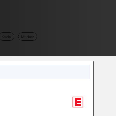
Kozlu
Merkez