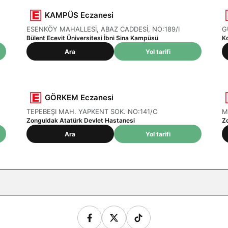
KAMPÜS Eczanesi
ESENKÖY MAHALLESİ, ABAZ CADDESİ, NO:189/I
G
Bülent Ecevit Üniversitesi İbni Sina Kampüsü
Ko
Ara
Yol tarifi
GÖRKEM Eczanesi
TEPEBEŞI MAH. YAPKENT SOK. NO:141/C
M
Zonguldak Atatürk Devlet Hastanesi
Z
Ara
Yol tarifi