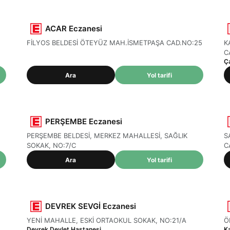
ACAR Eczanesi
FİLYOS BELDESİ ÖTEYÜZ MAH.İSMETPAŞA CAD.NO:25
K
C
Ç
Ara
Yol tarifi
PERŞEMBE Eczanesi
PERŞEMBE BELDESİ, MERKEZ MAHALLESİ, SAĞLIK
S
SOKAK, NO:7/C
C
Ara
Yol tarifi
DEVREK SEVGİ Eczanesi
YENİ MAHALLE, ESKİ ORTAOKUL SOKAK, NO:21/A
Ö
Devrek Devlet Hastanesi
K