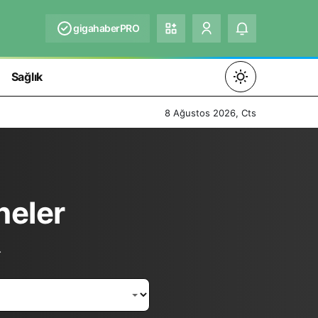
gigahaberPRO
Sağlık
Mod
değiştir
8 Ağustos 2026, Cts
Gündüz Modu
neler
Gündüz modunu seçin.
Gece Modu
.
Gece modunu seçin.
Sistem Modu
Sistem modunu seçin.