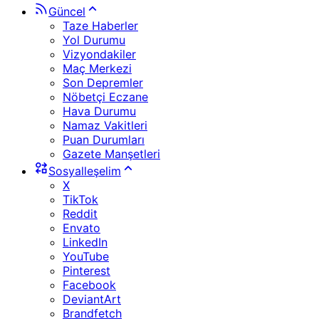
Güncel
Taze Haberler
Yol Durumu
Vizyondakiler
Maç Merkezi
Son Depremler
Nöbetçi Eczane
Hava Durumu
Namaz Vakitleri
Puan Durumları
Gazete Manşetleri
Sosyalleşelim
X
TikTok
Reddit
Envato
LinkedIn
YouTube
Pinterest
Facebook
DeviantArt
Brandfetch