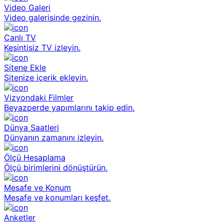
Video Galeri
Video galerisinde gezinin.
Canlı TV
Kesintisiz TV izleyin.
Sitene Ekle
Sitenize içerik ekleyin.
Vizyondaki Filmler
Beyazperde yapımlarını takip edin.
Dünya Saatleri
Dünyanın zamanını izleyin.
Ölçü Hesaplama
Ölçü birimlerini dönüştürün.
Mesafe ve Konum
Mesafe ve konumları keşfet.
Anketler