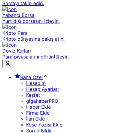
Borsayı takip edin.
Yabancı Borsa
Yurt dışı borsasını izleyin.
Kripto Para
Kripto dünyasına bakış atın.
Döviz Kurları
Para piyasalarını görüntüleyin.
Bana Özel
Hesabım
Hesap Ayarları
Keşfet
gigahaberPRO
Haber Ekle
Firma Ekle
İlan Ekle
Köşe Yazısı Ekle
Sorun Bildir