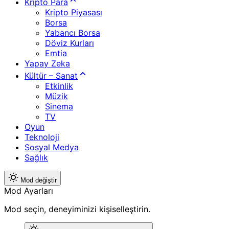
Kripto Para
Kripto Piyasası
Borsa
Yabancı Borsa
Döviz Kurları
Emtia
Yapay Zeka
Kültür – Sanat
Etkinlik
Müzik
Sinema
TV
Oyun
Teknoloji
Sosyal Medya
Sağlık
Mod değiştir
Mod Ayarları
Mod seçin, deneyiminizi kişiselleştirin.