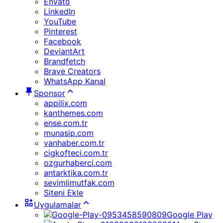
Envato
LinkedIn
YouTube
Pinterest
Facebook
DeviantArt
Brandfetch
Brave Creators
WhatsApp Kanal
Sponsor
appilix.com
kanthemes.com
ense.com.tr
munasip.com
vanhaber.com.tr
cigkofteci.com.tr
ozgurhaberci.com
antarktika.com.tr
sevimlimutfak.com
Siteni Ekle
Uygulamalar
Google Play