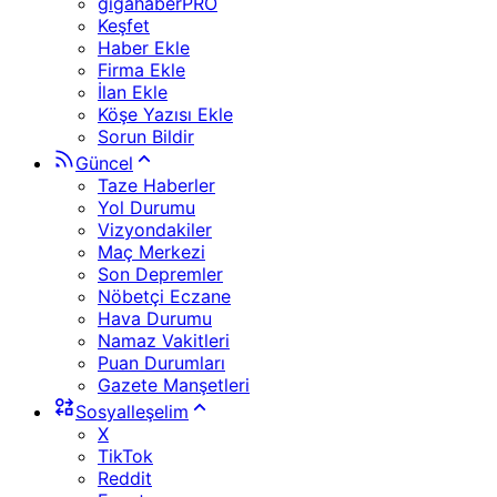
gigahaberPRO
Keşfet
Haber Ekle
Firma Ekle
İlan Ekle
Köşe Yazısı Ekle
Sorun Bildir
Güncel
Taze Haberler
Yol Durumu
Vizyondakiler
Maç Merkezi
Son Depremler
Nöbetçi Eczane
Hava Durumu
Namaz Vakitleri
Puan Durumları
Gazete Manşetleri
Sosyalleşelim
X
TikTok
Reddit