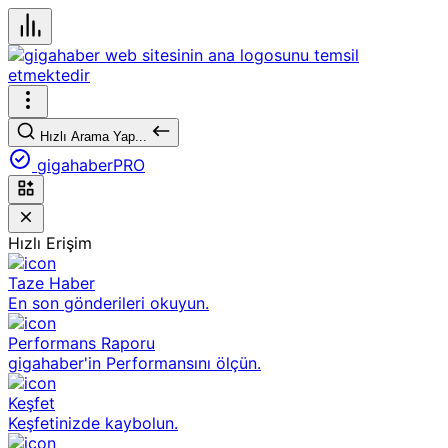
Hızlı Arama Yap...
gigahaberPRO
Hızlı Erişim
Taze Haber
En son gönderileri okuyun.
Performans Raporu
gigahaber'in Performansını ölçün.
Keşfet
Keşfetinizde kaybolun.