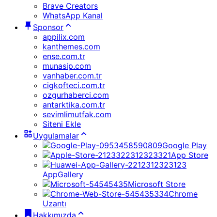
Brave Creators
WhatsApp Kanal
Sponsor
appilix.com
kanthemes.com
ense.com.tr
munasip.com
vanhaber.com.tr
cigkofteci.com.tr
ozgurhaberci.com
antarktika.com.tr
sevimlimutfak.com
Siteni Ekle
Uygulamalar
Google Play
App Store
AppGallery
Microsoft Store
Chrome
Uzantı
Hakkımızda