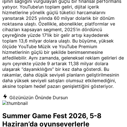
işinin sağlığını vurgulayan güçlü bir finansal performans
yatıyor. YouTube’un toplam geliri, dijital içerik
hizmetlerine yönelik güçlü tüketici harcamalarını
yansıtarak 2025 yılında 60 milyar dolarlık bir dönüm
noktasına ulaştı. Özellikle, abonelikler, platformlar ve
cihazları kapsayan segment, 2025’in dördüncü
çeyreğinde yüzde 17’lik bir gelir artışı kaydederek
toplam 13,6 milyar dolara ulaştı. Bu büyüme, yüksek
ölçüde YouTube Müzik ve YouTube Premium
hizmetlerinin güçlü bir şekilde benimsenmesine
atfedilebilir. Aynı zamanda, geleneksel reklam gelirleri de
aynı çeyrekte yüzde 9 artarak 11,38 milyar dolara
ulaşarak “dayanıklılığını” bir kez daha gösterdi. Bu
rakamlar, daha düşük seviyeli planların geliştirilmesinin
daha yüksek seviyeli satışları olumsuz etkilemediğini,
aksine toplam hedef pazarı genişlettiğini gösteriyor.
Gözünüzün Önünde Dursun
Summer Game Fest 2026, 5-8
Haziran’da oyunseverlerle