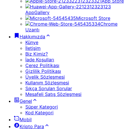
App Store
AppGallery
Microsoft Store
Chrome
Uzantı
Hakkımızda
Künye
İletişim
Biz Kimiz?
İade Koşulları
Çerez Politikası
Gizlilik Politikası
Üyelik Sözleşmesi
Kullanım Sözleşmesi
Sıkça Sorulan Sorular
Mesafeli Satış Sözleşmesi
Genel
Süper Kategori
Kod Kategori
Mobil
Kripto Para