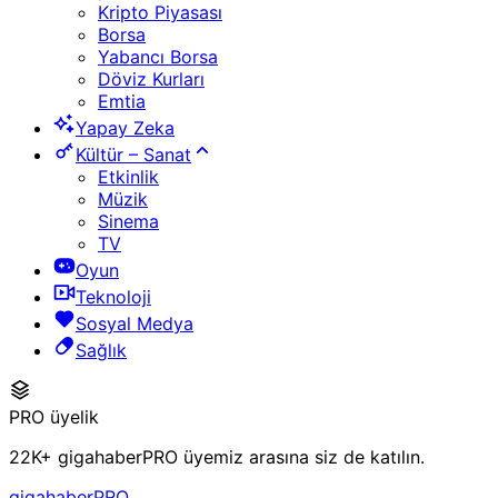
Kripto Piyasası
Borsa
Yabancı Borsa
Döviz Kurları
Emtia
Yapay Zeka
Kültür – Sanat
Etkinlik
Müzik
Sinema
TV
Oyun
Teknoloji
Sosyal Medya
Sağlık
PRO üyelik
22K+ gigahaberPRO üyemiz arasına siz de katılın.
gigahaberPRO