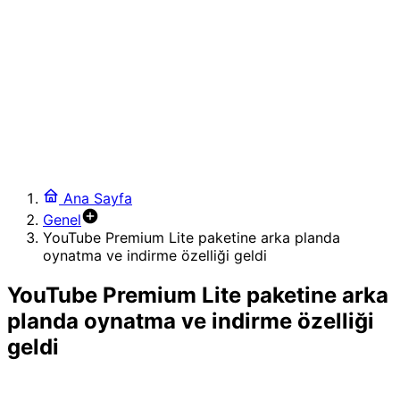
kutluyor
20:40
Apple ve Telegram Çatışması: Şifreli Mesajlaşmada
Gizlilik ve Güvenlik İkilemi
20:07
Spotify, Premium abone sayısını 300 milyona çıkardı
18:11
WhatsApp’tan oyunun kurallarını değiştiren @herkese
etiketi ve gelişmiş sohbet araçları
23:23
Ana Sayfa
Microsoft, Xbox 360 oyunlarını bilgisayarlara getirmeye
Genel
hazırlanıyor
YouTube Premium Lite paketine arka planda
18:59
oynatma ve indirme özelliği geldi
Sentetik Biyolojide Yapay Zeka: Genom Dil Modelleriyle
Virüs Mühendisliği
YouTube Premium Lite paketine arka
planda oynatma ve indirme özelliği
geldi