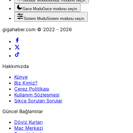
Gündüz Modu
Gündüz modunu seçin.
Gece Modu
Gece modunu seçin.
Sistem Modu
Sistem modunu seçin.
gigahaber.com © 2022 - 2026
Hakkımızda
Künye
Biz Kimiz?
Çerez Politikası
Kullanım Sözleşmesi
Sıkça Sorulan Sorular
Güncel Bağlantılar
Döviz Kurları
Maç Merkezi