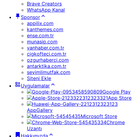
Brave Creators
WhatsApp Kanal
Sponsor
appilix.com
kanthemes.com
ense.com.tr
munasip.com
vanhaber.com.tr
cigkofteci.com.tr
ozgurhaberci.com
antarktika.com.tr
sevimlimutfak.com
Siteni Ekle
Uygulamalar
Google Play
App Store
AppGallery
Microsoft Store
Chrome
Uzantı
Hakkımızda