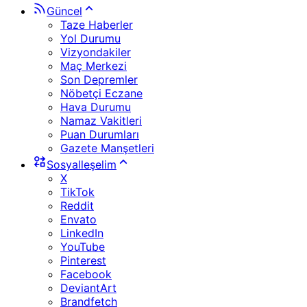
Güncel
Taze Haberler
Yol Durumu
Vizyondakiler
Maç Merkezi
Son Depremler
Nöbetçi Eczane
Hava Durumu
Namaz Vakitleri
Puan Durumları
Gazete Manşetleri
Sosyalleşelim
X
TikTok
Reddit
Envato
LinkedIn
YouTube
Pinterest
Facebook
DeviantArt
Brandfetch