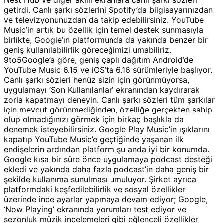
getirdi. Canlı şarkı sözlerini Spotify’da bilgisayarınızdan
ve televizyonunuzdan da takip edebilirsiniz. YouTube
Music’in artık bu özellik için temel destek sunmasıyla
birlikte, Google’ın platformunda da yakında benzer bir
geniş kullanılabilirlik göreceğimizi umabiliriz.
9to5Google’a göre, geniş çaplı dağıtım Android’de
YouTube Music 6.15 ve iOS’ta 6.16 sürümleriyle başlıyor.
Canlı şarkı sözleri henüz sizin için görünmüyorsa,
uygulamayı ‘Son Kullanılanlar’ ekranından kaydırarak
zorla kapatmayı deneyin. Canlı şarkı sözleri tüm şarkılar
için mevcut görünmediğinden, özelliğe gerçekten sahip
olup olmadığınızı görmek için birkaç başlıkla da
denemek isteyebilirsiniz. Google Play Music’in ışıklarını
kapatıp YouTube Music’e geçtiğinde yaşanan ilk
endişelerin ardından platform şu anda iyi bir konumda.
Google kısa bir süre önce uygulamaya podcast desteği
ekledi ve yakında daha fazla podcast’in daha geniş bir
şekilde kullanıma sunulması umuluyor. Şirket ayrıca
platformdaki keşfedilebilirlik ve sosyal özellikler
üzerinde ince ayarlar yapmaya devam ediyor; Google,
‘Now Playing’ ekranında yorumları test ediyor ve
sezonluk müzik incelemeleri gibi eğlenceli özellikler