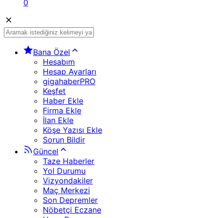
0
Bana Özel
Hesabım
Hesap Ayarları
gigahaberPRO
Keşfet
Haber Ekle
Firma Ekle
İlan Ekle
Köşe Yazısı Ekle
Sorun Bildir
Güncel
Taze Haberler
Yol Durumu
Vizyondakiler
Maç Merkezi
Son Depremler
Nöbetçi Eczane