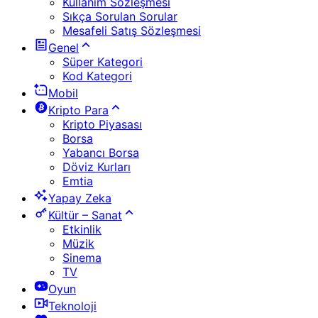
Kullanım Sözleşmesi
Sıkça Sorulan Sorular
Mesafeli Satış Sözleşmesi
Genel
Süper Kategori
Kod Kategori
Mobil
Kripto Para
Kripto Piyasası
Borsa
Yabancı Borsa
Döviz Kurları
Emtia
Yapay Zeka
Kültür – Sanat
Etkinlik
Müzik
Sinema
TV
Oyun
Teknoloji