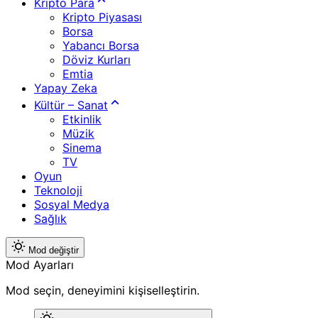
Kripto Para
Kripto Piyasası
Borsa
Yabancı Borsa
Döviz Kurları
Emtia
Yapay Zeka
Kültür – Sanat
Etkinlik
Müzik
Sinema
TV
Oyun
Teknoloji
Sosyal Medya
Sağlık
Mod değiştir
Mod Ayarları
Mod seçin, deneyimini kişiselleştirin.