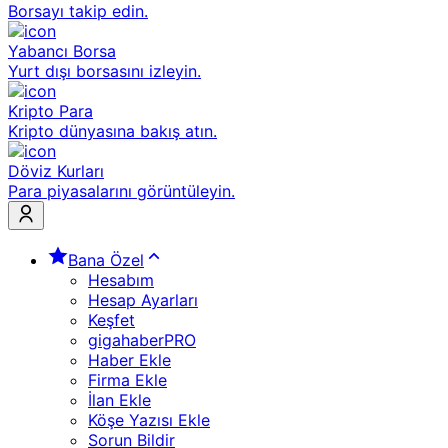
Borsayı takip edin.
Yabancı Borsa
Yurt dışı borsasını izleyin.
Kripto Para
Kripto dünyasına bakış atın.
Döviz Kurları
Para piyasalarını görüntüleyin.
Bana Özel
Hesabım
Hesap Ayarları
Keşfet
gigahaberPRO
Haber Ekle
Firma Ekle
İlan Ekle
Köşe Yazısı Ekle
Sorun Bildir