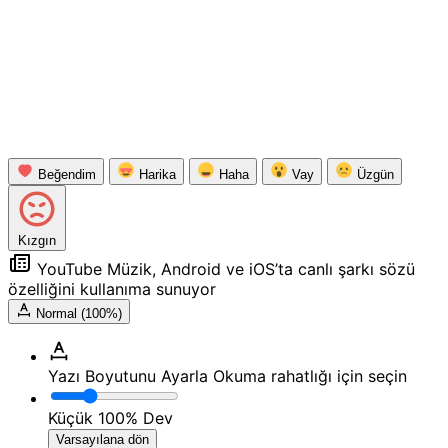
Beğendim
Harika
Haha
Vay
Üzgün
Kızgın
YouTube Müzik, Android ve iOS’ta canlı şarkı sözü
özelliğini kullanıma sunuyor
Normal (100%)
Yazı Boyutunu Ayarla
Okuma rahatlığı için seçin
Küçük
100%
Dev
Varsayılana dön