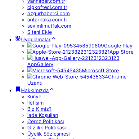
vanhaber.com.tr
cigkofteci.com.tr
ozgurhaberci.com
antarktika.com.tr
sevimlimutfak.com
Siteni Ekle
Uygulamalar
Google Play
App Store
AppGallery
Microsoft Store
Chrome
Uzantı
Hakkımızda
Künye
İletişim
Biz Kimiz?
İade Koşulları
Çerez Politikası
Gizlilik Politikası
Üyelik Sözleşmesi