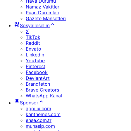
Hava Durumu
Namaz Vakitleri
Puan Durumları
Gazete Manşetleri
Sosyalleşelim
X
TikTok
Reddit
Envato
LinkedIn
YouTube
Pinterest
Facebook
DeviantArt
Brandfetch
Brave Creators
WhatsApp Kanal
Sponsor
appilix.com
kanthemes.com
ense.com.tr
munasip.com