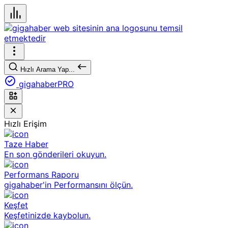
Hızlı Arama Yap...
gigahaberPRO
Hızlı Erişim
Taze Haber
En son gönderileri okuyun.
Performans Raporu
gigahaber'in Performansını ölçün.
Keşfet
Keşfetinizde kaybolun.