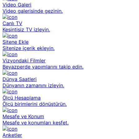
Video Galeri
Video galerisinde gezinin.
Canlı TV
Kesintisiz TV izleyin.
Sitene Ekle
Sitenize içerik ekleyin.
Vizyondaki Filmler
Beyazperde yapımlarını takip edin.
Dünya Saatleri
Dünyanın zamanını izleyin.
Ölçü Hesaplama
Ölçü birimlerini dönüştürün.
Mesafe ve Konum
Mesafe ve konumları keşfet.
Anketler