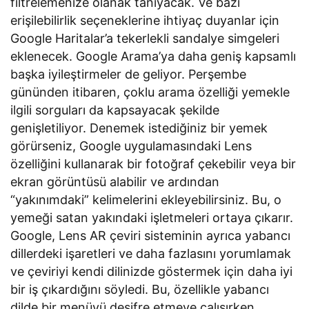
filtrelemenize olanak tanıyacak. Ve bazı
erişilebilirlik seçeneklerine ihtiyaç duyanlar için
Google Haritalar’a tekerlekli sandalye simgeleri
eklenecek. Google Arama’ya daha geniş kapsamlı
başka iyileştirmeler de geliyor. Perşembe
gününden itibaren, çoklu arama özelliği yemekle
ilgili sorguları da kapsayacak şekilde
genişletiliyor. Denemek istediğiniz bir yemek
görürseniz, Google uygulamasındaki Lens
özelliğini kullanarak bir fotoğraf çekebilir veya bir
ekran görüntüsü alabilir ve ardından
“yakınımdaki” kelimelerini ekleyebilirsiniz. Bu, o
yemeği satan yakındaki işletmeleri ortaya çıkarır.
Google, Lens AR çeviri sisteminin ayrıca yabancı
dillerdeki işaretleri ve daha fazlasını yorumlamak
ve çeviriyi kendi dilinizde göstermek için daha iyi
bir iş çıkardığını söyledi. Bu, özellikle yabancı
dilde bir menüyü deşifre etmeye çalışırken