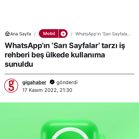
Mobil
Ana Sayfa
WhatsApp’ın ‘Sarı Sayfalar’
tarzı iş rehberi beş ülkede
WhatsApp’ın ‘Sarı Sayfalar’ tarzı iş
kullanıma sunuldu
rehberi beş ülkede kullanıma
sunuldu
gigahaber
gönderdi
17 Kasım 2022, 21:30