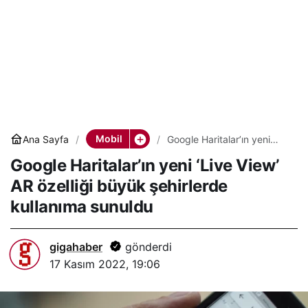
Mobil
Ana Sayfa
Google Haritalar’ın yeni
‘Live View’ AR özelliği
Google Haritalar’ın yeni ‘Live View’
büyük şehirlerde kullanıma
sunuldu
AR özelliği büyük şehirlerde
kullanıma sunuldu
gigahaber
gönderdi
17 Kasım 2022, 19:06