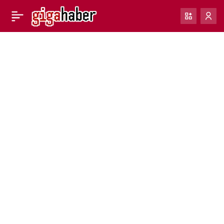
Google Haritalar’ın yeni
0
Paylaş
‘Live View’ AR özelliği
büyük şehirlerde
kullanıma sunuldu